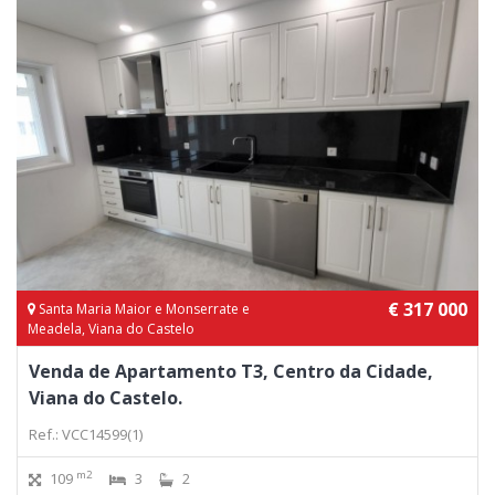
€ 317 000
Santa Maria Maior e Monserrate e
Meadela, Viana do Castelo
Venda de Apartamento T3, Centro da Cidade,
Viana do Castelo.
Ref.: VCC14599(1)
m2
109
3
2