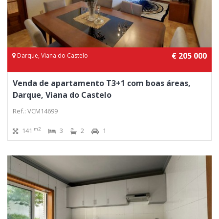
€ 205 000
Darque, Viana do Castelo
Venda de apartamento T3+1 com boas áreas,
Darque, Viana do Castelo
Ref.: VCM14699
m2
141
3
2
1