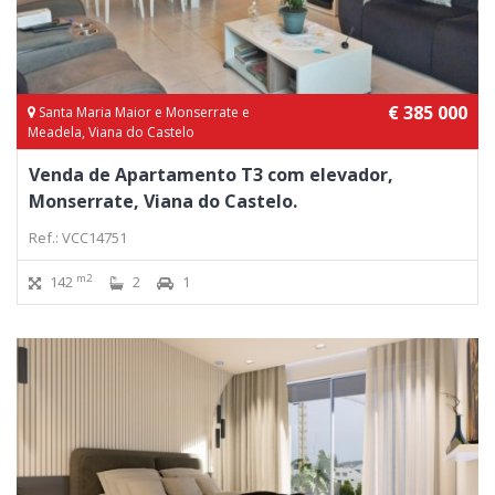
€ 385 000
Santa Maria Maior e Monserrate e
Meadela, Viana do Castelo
Venda de Apartamento T3 com elevador,
Monserrate, Viana do Castelo.
Ref.: VCC14751
m2
142
2
1