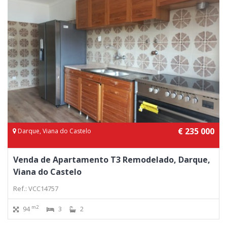
€ 235 000
Darque, Viana do Castelo
Venda de Apartamento T3 Remodelado, Darque,
Viana do Castelo
Ref.: VCC14757
m2
94
3
2