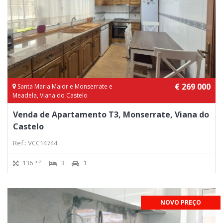
€ 269 000
Santa Maria Maior e Monserrate e
Meadela, Viana do Castelo
Venda de Apartamento T3, Monserrate, Viana do
Castelo
Ref.: VCC14744
m2
136
3
1
NOVO PREÇO