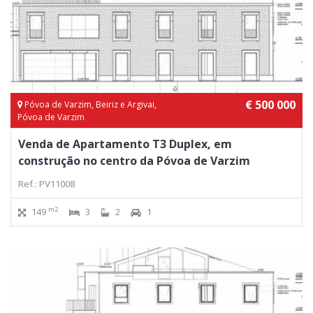
€ 500 000
Póvoa de Varzim, Beiriz e Argivai,
Póvoa de Varzim
Venda de Apartamento T3 Duplex, em
construção no centro da Póvoa de Varzim
Ref.: PV11008
m2
149
3
2
1