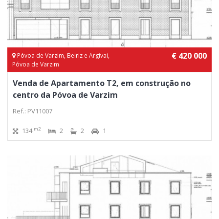
€ 420 000
Póvoa de Varzim, Beiriz e Argivai,
Póvoa de Varzim
Venda de Apartamento T2, em construção no
centro da Póvoa de Varzim
Ref.: PV11007
m2
134
2
2
1