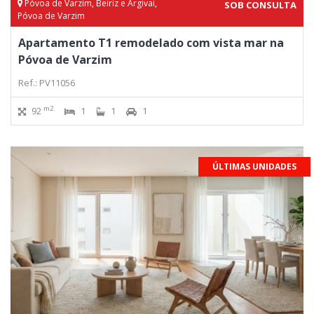
Póvoa de Varzim, Beiriz e Argivai,
SOB CONSULTA
Póvoa de Varzim
Apartamento T1 remodelado com vista mar na
Póvoa de Varzim
Ref.: PV11056
m2
92
1
1
1
ÚLTIMAS UNIDADES