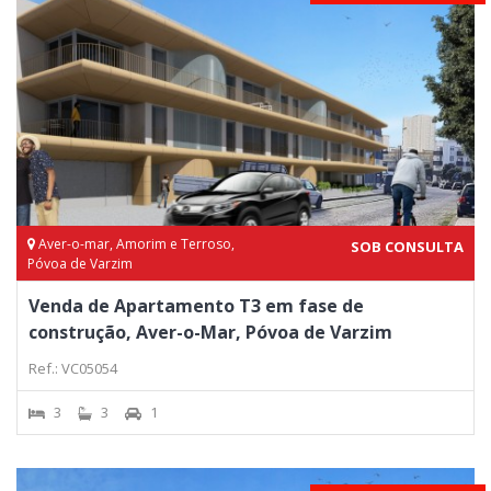
Aver-o-mar, Amorim e Terroso,
SOB CONSULTA
Póvoa de Varzim
Venda de Apartamento T3 em fase de
construção, Aver-o-Mar, Póvoa de Varzim
Ref.: VC05054
3
3
1