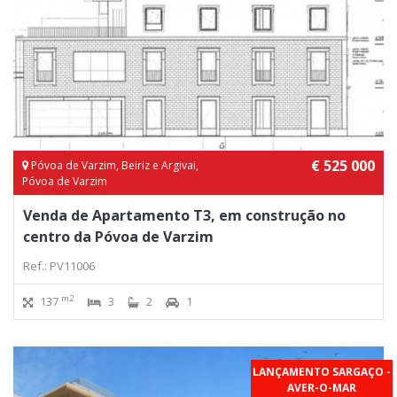
€ 525 000
Póvoa de Varzim, Beiriz e Argivai,
Póvoa de Varzim
Venda de Apartamento T3, em construção no
centro da Póvoa de Varzim
Ref.: PV11006
m2
137
3
2
1
LANÇAMENTO SARGAÇO -
AVER-O-MAR