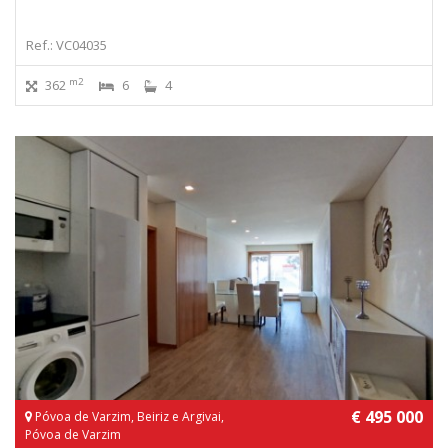
Ref.: VC04035
m2
362
6
4
€ 495 000
Póvoa de Varzim, Beiriz e Argivai,
Póvoa de Varzim