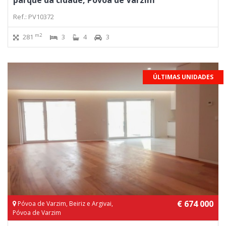
parque da cidade, Póvoa de Varzim
Ref.: PV10372
m2
281
3
4
3
ÚLTIMAS UNIDADES
€ 674 000
Póvoa de Varzim, Beiriz e Argivai,
Póvoa de Varzim