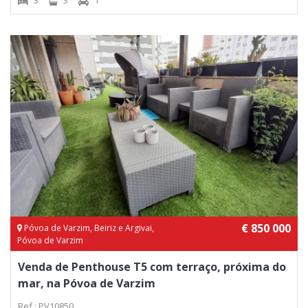
3
3
1
€ 850 000
Póvoa de Varzim, Beiriz e Argivai,
Póvoa de Varzim
Venda de Penthouse T5 com terraço, próxima do
mar, na Póvoa de Varzim
Ref.: PV10850