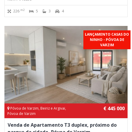
m2
226
5
3
4
LANÇAMENTO CASAS DO
NINHO - PÓVOA DE
VARZIM
€ 445 000
Póvoa de Varzim, Beiriz e Argivai,
Póvoa de Varzim
Venda de Apartamento T3 duplex, próximo do