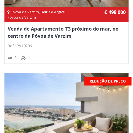
€ 498 000
Póvoa de Varzim, Beiriz e Argivai,
Póvoa de Varzim
Venda de Apartamento T3 próximo do mar, no
centro da Póvoa de Varzim
Ref.: PV10206
3
1
REDUÇÃO DE PREÇO