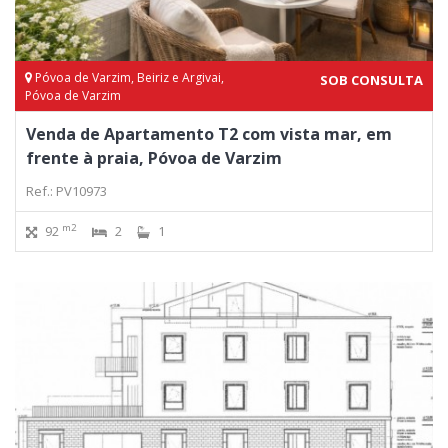
Póvoa de Varzim, Beiriz e Argivai,
SOB CONSULTA
Póvoa de Varzim
Venda de Apartamento T2 com vista mar, em
frente à praia, Póvoa de Varzim
Ref.: PV10973
m2
92
2
1