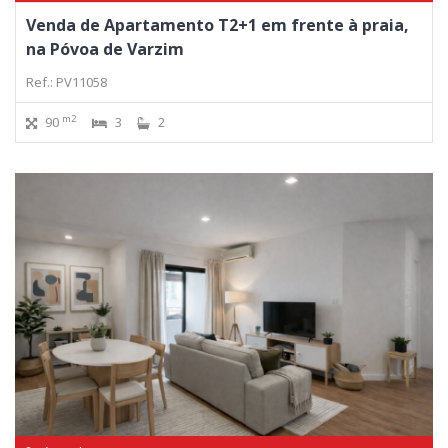
Venda de Apartamento T2+1 em frente à praia,
na Póvoa de Varzim
Ref.: PV11058
m2
90
3
2