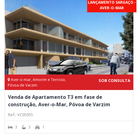
LANÇAMENTO SARGAÇO -
AVER-O-MAR
Aver-o-mar, Amorim e Terroso,
SOB CONSULTA
Póvoa de Varzim
Venda de Apartamento T3 em fase de
construção, Aver-o-Mar, Póvoa de Varzim
Ref.: VC05055
3
3
1