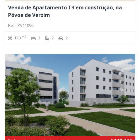
Venda de Apartamento T3 em construção, na
Póvoa de Varzim
Ref.: PV11096
m2
120
3
2
2