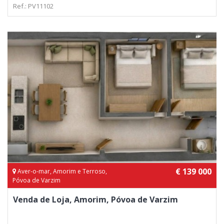
Ref.: PV11102
€ 139 000
Aver-o-mar, Amorim e Terroso,
Póvoa de Varzim
Venda de Loja, Amorim, Póvoa de Varzim