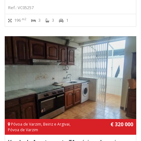
Ref.: VC05257
m2
196
3
3
1
€ 320 000
Póvoa de Varzim, Beiriz e Argivai,
Póvoa de Varzim