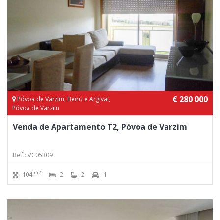
€ 280 000
Póvoa de Varzim, Beiriz e Argivai,
Póvoa de Varzim
Venda de Apartamento T2, Póvoa de Varzim
Ref.: VC05309
m2
104
2
2
1