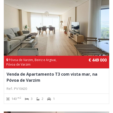
€ 449 000
Póvoa de Varzim, Beiriz e Argivai,
Póvoa de Varzim
Venda de Apartamento T3 com vista mar, na
Póvoa de Varzim
Ref.: PV10420
m2
140
3
2
1