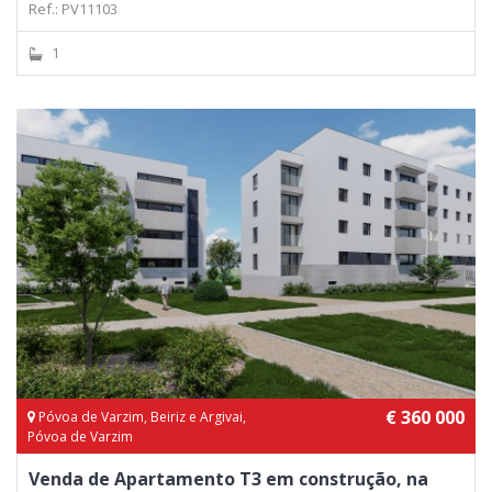
Ref.: PV11103
1
€ 360 000
Póvoa de Varzim, Beiriz e Argivai,
Póvoa de Varzim
Venda de Apartamento T3 em construção, na