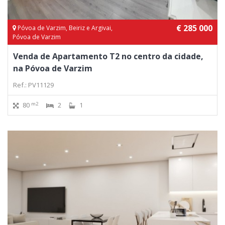
€ 285 000
Póvoa de Varzim, Beiriz e Argivai,
Póvoa de Varzim
Venda de Apartamento T2 no centro da cidade,
na Póvoa de Varzim
Ref.: PV11129
m2
80
2
1