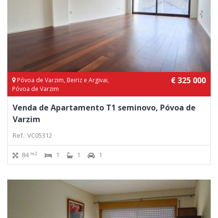
€ 325 000
Póvoa de Varzim, Beiriz e Argivai,
Póvoa de Varzim
Venda de Apartamento T1 seminovo, Póvoa de
Varzim
Ref.: VC05312
m2
84
1
1
1