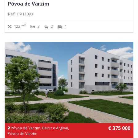
Póvoa de Varzim
Ref.: PV11093
m2
122
3
2
1
€ 375 000
Póvoa de Varzim, Beiriz e Argivai,
Póvoa de Varzim