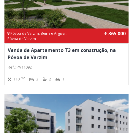
€ 365 000
Póvoa de Varzim, Beiriz e Argivai,
Póvoa de Varzim
Venda de Apartamento T3 em construção, na
Póvoa de Varzim
Ref.: PV11092
m2
110
3
2
1