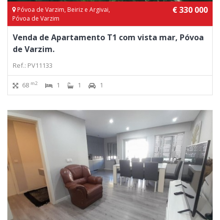
€ 330 000
Póvoa de Varzim, Beiriz e Argivai,
Póvoa de Varzim
Venda de Apartamento T1 com vista mar, Póvoa
de Varzim.
Ref.: PV11133
m2
68
1
1
1