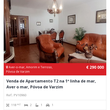
€ 290 000
Aver-o-mar, Amorim e Terroso,
Póvoa de Varzim
Venda de Apartamento T2 na 1ª linha de mar,
Aver o mar, Póvoa de Varzim
Ref.: PV10960
m2
118
2
1
1