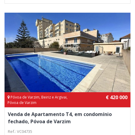
€ 420 000
Póvoa de Varzim, Beiriz e Argivai,
Póvoa de Varzim
Venda de Apartamento T4, em condomínio
fechado, Póvoa de Varzim
Ref.: VC04735