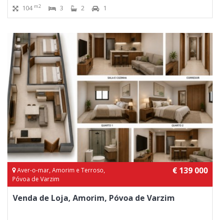
m2
104
3
2
1
€ 139 000
Aver-o-mar, Amorim e Terroso,
Póvoa de Varzim
Venda de Loja, Amorim, Póvoa de Varzim