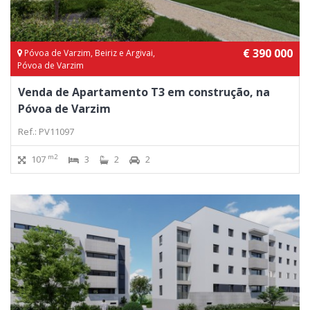
€ 390 000
Póvoa de Varzim, Beiriz e Argivai,
Póvoa de Varzim
Venda de Apartamento T3 em construção, na
Póvoa de Varzim
Ref.: PV11097
m2
107
3
2
2