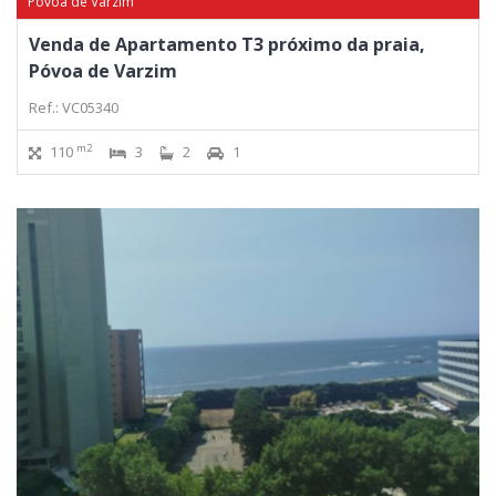
Póvoa de Varzim
Venda de Apartamento T3 próximo da praia,
Póvoa de Varzim
Ref.: VC05340
m2
110
3
2
1