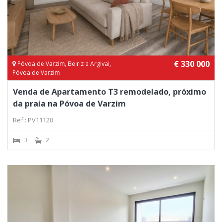
€ 330 000
Póvoa de Varzim, Beiriz e Argivai,
Póvoa de Varzim
Venda de Apartamento T3 remodelado, próximo
da praia na Póvoa de Varzim
Ref.: PV11120
3
2