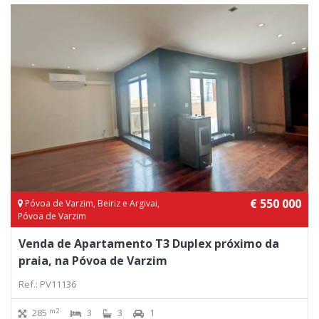
€ 550 000
Póvoa de Varzim, Beiriz e Argivai,
Póvoa de Varzim
Venda de Apartamento T3 Duplex próximo da
praia, na Póvoa de Varzim
Ref.: PV11136
m2
285
3
3
1