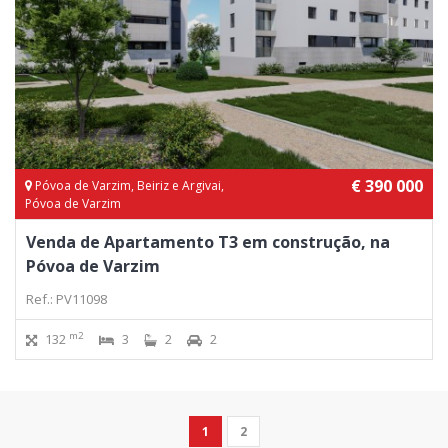
€ 390 000
Póvoa de Varzim, Beiriz e Argivai,
Póvoa de Varzim
Venda de Apartamento T3 em construção, na
Póvoa de Varzim
Ref.: PV11098
m2
132
3
2
2
1
2