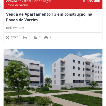
€ 385 000
Póvoa de Varzim, Beiriz e Argivai,
Póvoa de Varzim
Venda de Apartamento T3 em construção, na
Póvoa de Varzim
Ref.: PV11099
m2
120
3
2
2