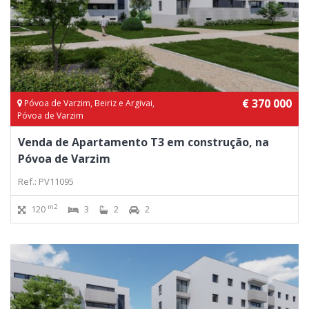
€ 370 000
Póvoa de Varzim, Beiriz e Argivai,
Póvoa de Varzim
Venda de Apartamento T3 em construção, na
Póvoa de Varzim
Ref.: PV11095
m2
120
3
2
2