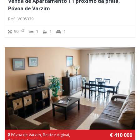
Venda de Apartamento T1 próximo da praia,
Póvoa de Varzim
Ref.: VC05339
m2
90
1
1
1
€ 410 000
Póvoa de Varzim, Beiriz e Argivai,