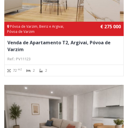
€ 275 000
Póvoa de Varzim, Beiriz e Argivai,
Póvoa de Varzim
Venda de Apartamento T2, Argivai, Póvoa de
Varzim
Ref.: PV11123
m2
72
2
2