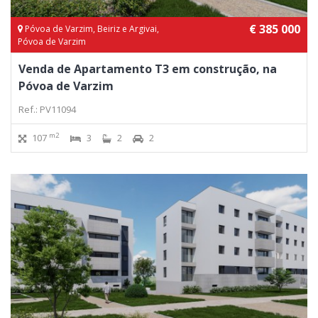
€ 385 000
Póvoa de Varzim, Beiriz e Argivai,
Póvoa de Varzim
Venda de Apartamento T3 em construção, na
Póvoa de Varzim
Ref.: PV11094
m2
107
3
2
2