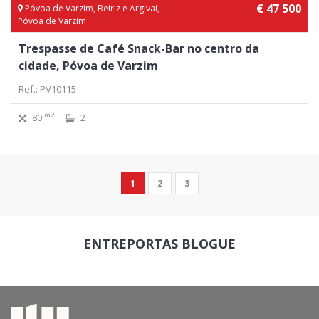
€ 47 500
Póvoa de Varzim, Beiriz e Argivai,
Póvoa de Varzim
Trespasse de Café Snack-Bar no centro da
cidade, Póvoa de Varzim
Ref.: PV10115
m2
80
2
1
2
3
ENTREPORTAS
BLOGUE