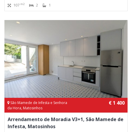
m2
107
2
1
€ 1 400
São Mamede de Infesta e Senhora
da Hora, Matosinhos
Arrendamento de Moradia V3+1, São Mamede de
Infesta, Matosinhos