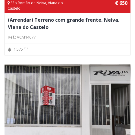
€ 650
São Romão de Neiva, Viana do
Castelo
(Arrendar) Terreno com grande frente, Neiva,
Viana do Castelo
Ref.: VCM14677
m2
1 575