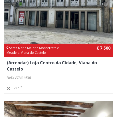
€ 7 500
Santa Maria Maior e Monserrate e
Meadela, Viana do Castelo
(Arrendar) Loja Centro da Cidade, Viana do
Castelo
Ref.: VCM14636
m2
573