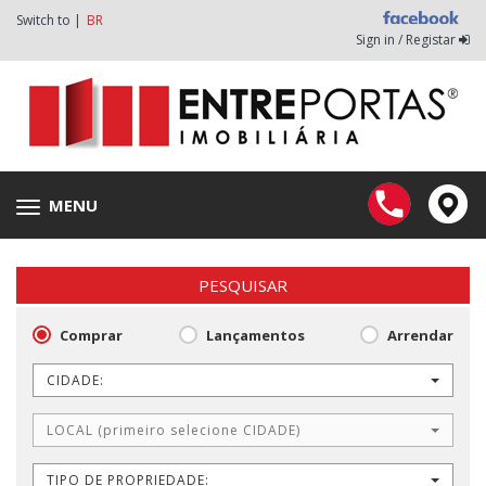
Switch to |
BR
Sign in / Registar
MENU
Toggle
navigation
PESQUISAR
Comprar
Lançamentos
Arrendar
CIDADE:
LOCAL (primeiro selecione CIDADE)
TIPO DE PROPRIEDADE: