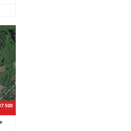
37 500
e