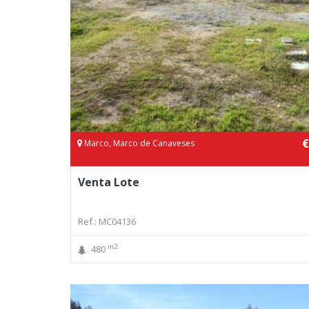
€
Marco, Marco de Canaveses
Venta Lote
Ref.: MC04136
m2
480