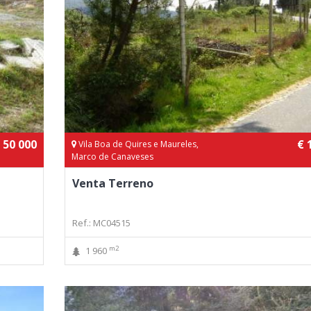
 50 000
€ 
Vila Boa de Quires e Maureles,
Marco de Canaveses
Venta Terreno
Ref.: MC04515
m2
1 960