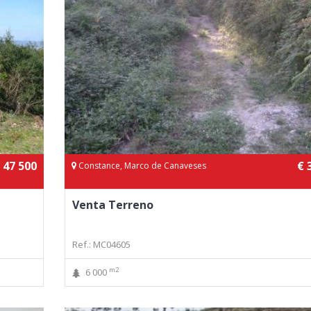
 47 500
€ 
Constance, Marco de Canaveses
Venta Terreno
Ref.: MC04605
m2
6 000