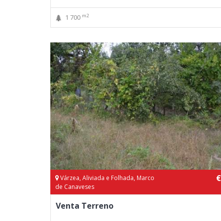
m2
1 700
€
Várzea, Aliviada e Folhada, Marco
de Canaveses
Venta Terreno