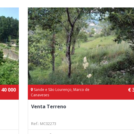
 40 000
€ 
Sande e São Lourenço, Marco de
Canaveses
Venta Terreno
Ref.: MC02273