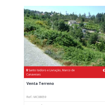
€
Santo Isidoro e Livração, Marco de
Canaveses
Venta Terreno
Ref.: MC08059