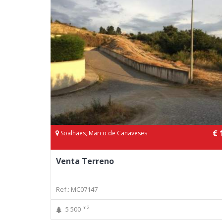
€ 
Soalhães, Marco de Canaveses
Venta Terreno
Ref.: MC07147
m2
5 500