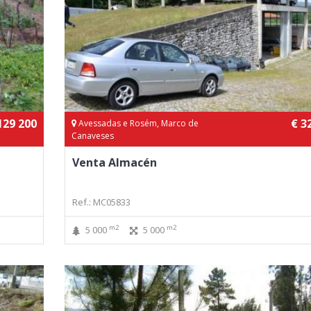
129 200
€ 3
Avessadas e Rosém, Marco de
Canaveses
Venta Almacén
Ref.: MC05833
m2
m2
5 000
5 000