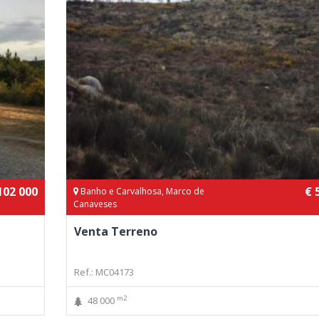
102 000
€ 
Banho e Carvalhosa, Marco de
Canaveses
Venta Terreno
Ref.: MC04173
m2
48 000