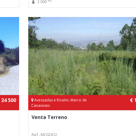
m2
2 000
 34 500
€ 
Avessadas e Rosém, Marco de
Canaveses
Venta Terreno
Ref.: MC02412