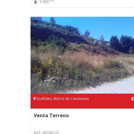
m2
5 600
€
Soalhães, Marco de Canaveses
Venta Terreno
Ref.: MC08112