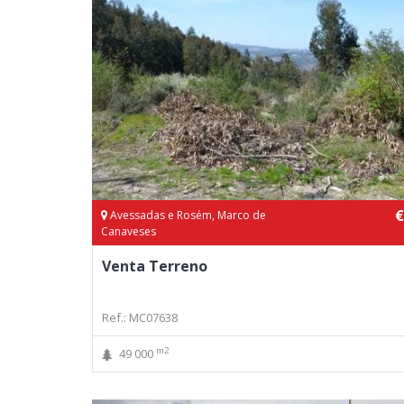
€
Avessadas e Rosém, Marco de
Canaveses
Venta Terreno
Ref.: MC07638
m2
49 000