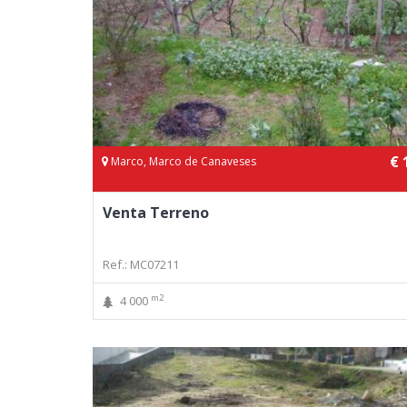
€ 
Marco, Marco de Canaveses
Venta Terreno
Ref.: MC07211
m2
4 000