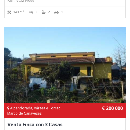
Ref.: VCM14699
m2
141
3
2
1
€ 200 000
Alpendorada, Várzea e Torrão,
Marco de Canaveses
Venta Finca con 3 Casas