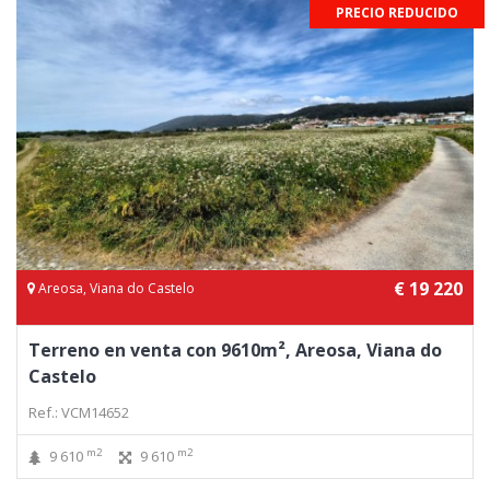
PRECIO REDUCIDO
€ 19 220
Areosa, Viana do Castelo
Terreno en venta con 9610m², Areosa, Viana do
Castelo
Ref.: VCM14652
m2
m2
9 610
9 610