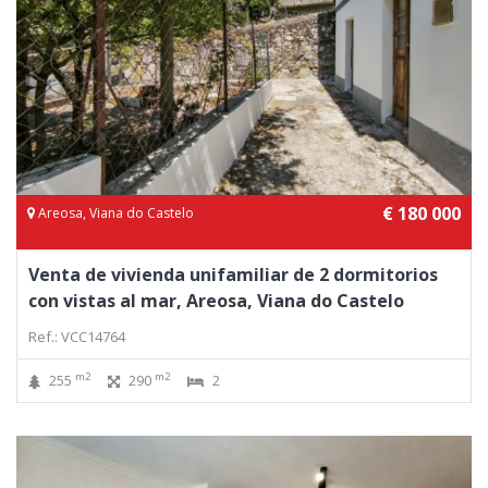
€ 180 000
Areosa, Viana do Castelo
Venta de vivienda unifamiliar de 2 dormitorios
con vistas al mar, Areosa, Viana do Castelo
Ref.: VCC14764
m2
m2
255
290
2