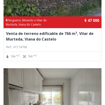
€ 47 000
Nogueira, Meixedo e Vilar de
Murteda, Viana do Castelo
Venta de terreno edificable de 766 m², Vilar de
Murteda, Viana do Castelo
Ref.: VCC14766
m2
m2
766
766