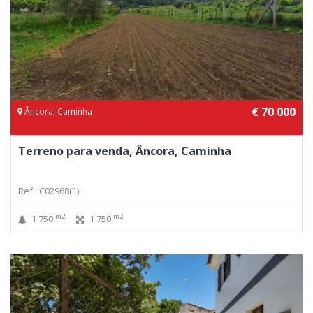
€ 70 000
Âncora, Caminha
Terreno para venda, Âncora, Caminha
Ref.: C02968(1)
m2
m2
1 750
1 750