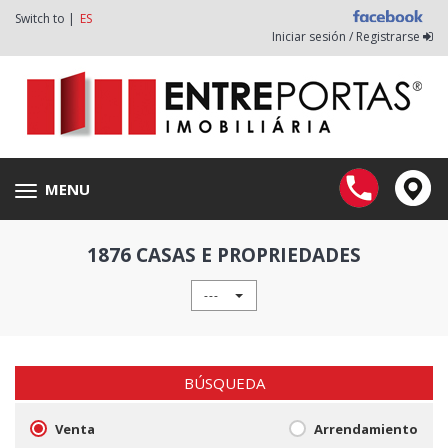
Switch to |
ES
Iniciar sesión / Registrarse
MENU
Toggle
navigation
1876 CASAS E PROPRIEDADES
---
BÚSQUEDA
Venta
Arrendamiento