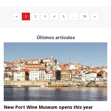
«
1
2
3
4
5
...
79
»
Últimos artículos
New Port Wine Museum opens this year