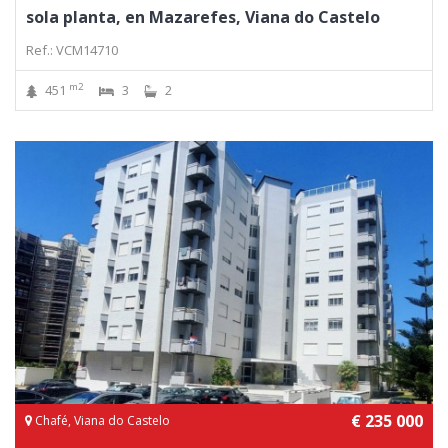
sola planta, en Mazarefes, Viana do Castelo
Ref.: VCM14710
m2
451
3
2
€ 235 000
Chafé, Viana do Castelo