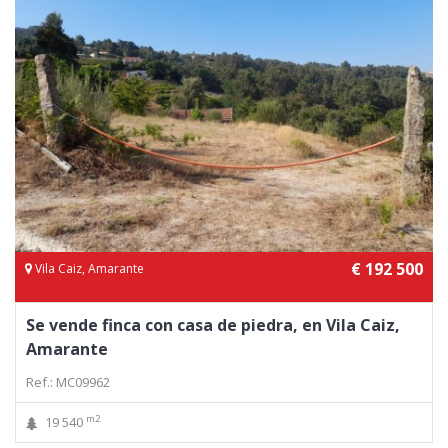
€ 192 500
Vila Caiz, Amarante
Se vende finca con casa de piedra, en Vila Caiz,
Amarante
Ref.: MC09962
m2
19 540