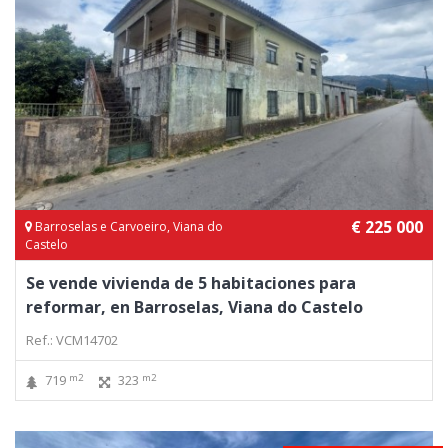
€ 225 000
Barroselas e Carvoeiro, Viana do
Castelo
Se vende vivienda de 5 habitaciones para
reformar, en Barroselas, Viana do Castelo
Ref.: VCM14702
m2
m2
719
323