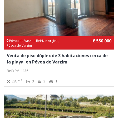
€ 550 000
Póvoa de Varzim, Beiriz e Argivai,
Póvoa de Varzim
Venta de piso dúplex de 3 habitaciones cerca de
la playa, en Póvoa de Varzim
Ref.: PV11136
m2
285
3
3
1