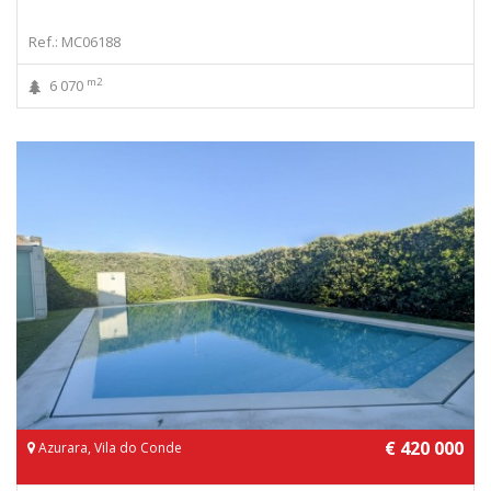
Ref.: MC06188
m2
6 070
€ 420 000
Azurara, Vila do Conde