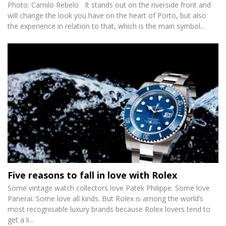
Photo: Camilo Rebelo It stands out on the riverside front and
will change the look you have on the heart of Porto, but also
the experience in relation to that, which is the main symbol...
Five reasons to fall in love with Rolex
Some vintage watch collectors love Patek Philippe. Some love
Panerai. Some love all kinds. But Rolex is among the world’s
most recognisable luxury brands because Rolex lovers tend to
get a li...