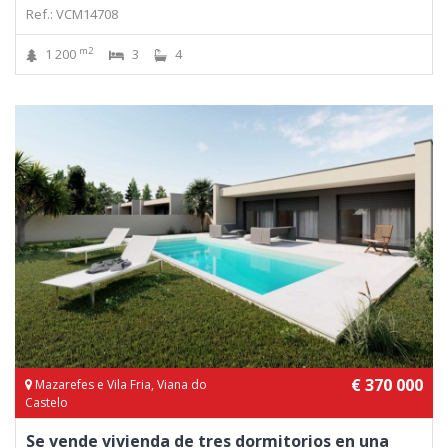
Ref.: VCM14708
m2
1 200
3
4
€ 370 000
Mazarefes e Vila Fria, Viana do
Castelo
Se vende vivienda de tres dormitorios en una