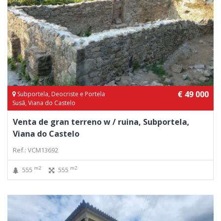
€ 49 000
Subportela, Deocriste e Portela
Susã, Viana do Castelo
Venta de gran terreno w / ruina, Subportela,
Viana do Castelo
Ref.: VCM13692
m2
m2
555
555