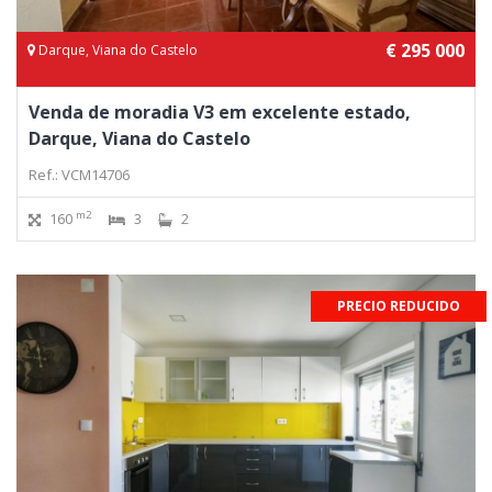
€ 295 000
Darque, Viana do Castelo
Venda de moradia V3 em excelente estado,
Darque, Viana do Castelo
Ref.: VCM14706
m2
160
3
2
PRECIO REDUCIDO