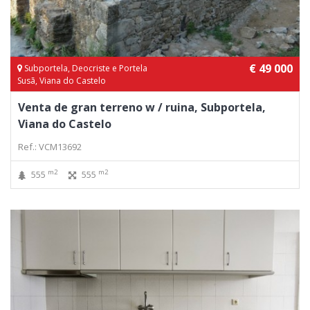
€ 49 000
Subportela, Deocriste e Portela
Susã, Viana do Castelo
Venta de gran terreno w / ruina, Subportela,
Viana do Castelo
Ref.: VCM13692
m2
m2
555
555