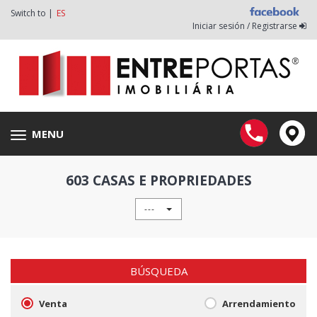
Switch to |
ES
Iniciar sesión / Registrarse
MENU
Toggle
navigation
603 CASAS E PROPRIEDADES
---
BÚSQUEDA
Venta
Arrendamiento