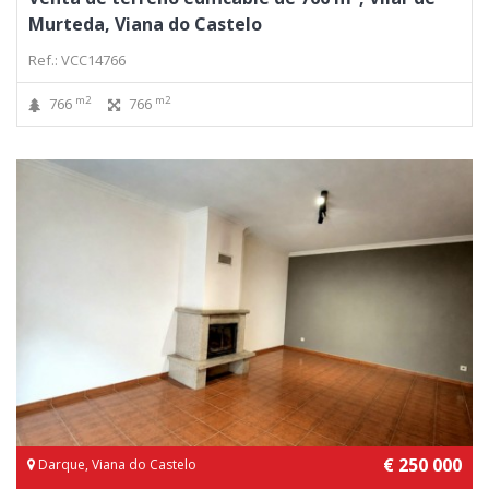
Murteda, Viana do Castelo
Ref.: VCC14766
m2
m2
766
766
€ 250 000
Darque, Viana do Castelo