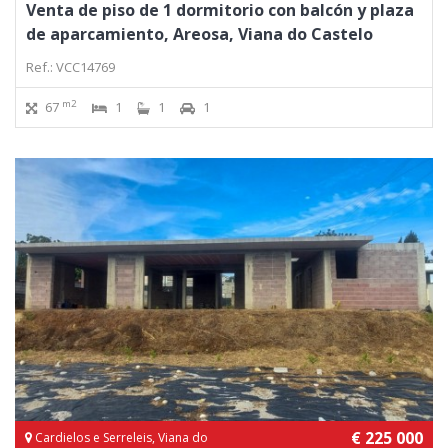
Venta de piso de 1 dormitorio con balcón y plaza
de aparcamiento, Areosa, Viana do Castelo
Ref.: VCC14769
m2
67
1
1
1
€ 225 000
Cardielos e Serreleis, Viana do