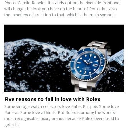
Photo: Camilo Rebelo It stands out on the riverside front and
will change the look you have on the heart of Porto, but also
the experience in relation to that, which is the main symbol...
Five reasons to fall in love with Rolex
Some vintage watch collectors love Patek Philippe. Some love
Panerai. Some love all kinds. But Rolex is among the world’s
most recognisable luxury brands because Rolex lovers tend to
get a li...