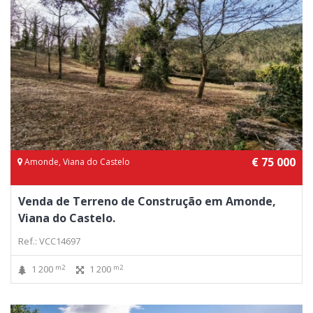
€ 75 000
Amonde, Viana do Castelo
Venda de Terreno de Construção em Amonde,
Viana do Castelo.
Ref.: VCC14697
m2
m2
1 200
1 200