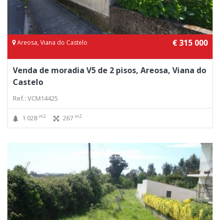
€ 315 000
Areosa, Viana do Castelo
Venda de moradia V5 de 2 pisos, Areosa, Viana do
Castelo
Ref.: VCM14425
m2
m2
1 028
267