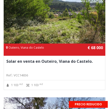
€ 68 000
Outeiro, Viana do Castelo
Solar en venta en Outeiro, Viana do Castelo.
Ref.: VCC14656
m2
m2
1 103
1 103
PRECIO REDUCIDO