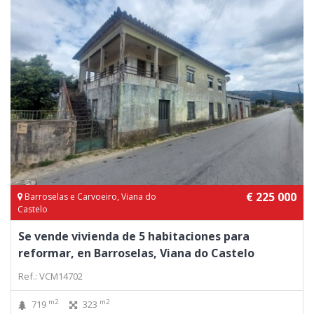
€ 225 000
Barroselas e Carvoeiro, Viana do
Castelo
Se vende vivienda de 5 habitaciones para
reformar, en Barroselas, Viana do Castelo
Ref.: VCM14702
m2
m2
719
323