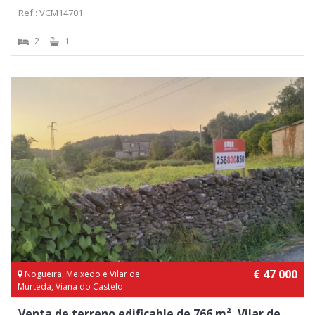
Ref.: VCM14701
2
1
€ 47 000
Nogueira, Meixedo e Vilar de
Murteda, Viana do Castelo
Venta de terreno edificable de 766 m², Vilar de