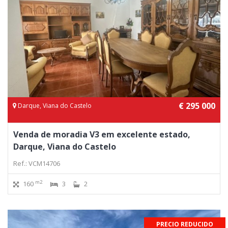
€ 295 000
Darque, Viana do Castelo
Venda de moradia V3 em excelente estado,
Darque, Viana do Castelo
Ref.: VCM14706
m2
160
3
2
PRECIO REDUCIDO