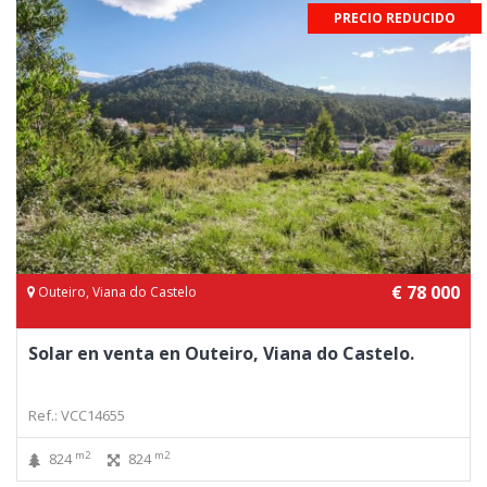
PRECIO REDUCIDO
€ 78 000
Outeiro, Viana do Castelo
Solar en venta en Outeiro, Viana do Castelo.
Ref.: VCC14655
m2
m2
824
824