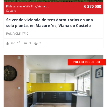
€ 370 000
Mazarefes e Vila Fria, Viana do
Castelo
Se vende vivienda de tres dormitorios en una
sola planta, en Mazarefes, Viana do Castelo
Ref.: VCM14710
m2
451
3
2
PRECIO REDUCIDO