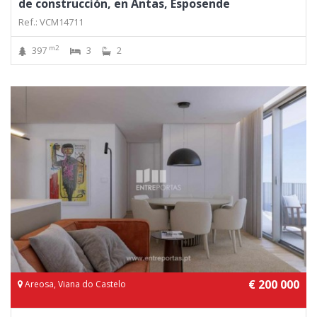
de construcción, en Antas, Esposende
Ref.: VCM14711
m2
397
3
2
€ 200 000
Areosa, Viana do Castelo