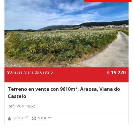
€ 19 220
Areosa, Viana do Castelo
Terreno en venta con 9610m², Areosa, Viana do
Castelo
Ref.: VCM14652
m2
m2
9 610
9 610