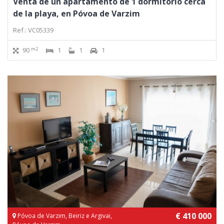
Venta de un apartamento de 1 dormitorio cerca
de la playa, en Póvoa de Varzim
Ref.: VC05339
m2
90
1
1
1
€ 410 000
Póvoa de Varzim, Beiriz e Argivai,