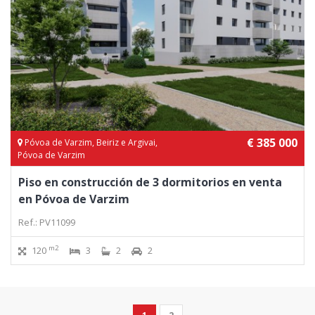
€ 385 000
Póvoa de Varzim, Beiriz e Argivai,
Póvoa de Varzim
Piso en construcción de 3 dormitorios en venta
en Póvoa de Varzim
Ref.: PV11099
m2
120
3
2
2