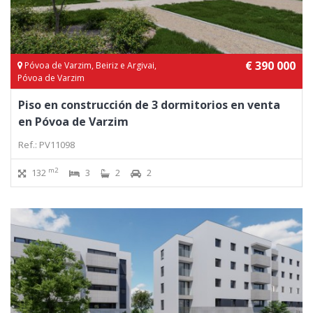
€ 390 000
Póvoa de Varzim, Beiriz e Argivai,
Póvoa de Varzim
Piso en construcción de 3 dormitorios en venta
en Póvoa de Varzim
Ref.: PV11098
m2
132
3
2
2