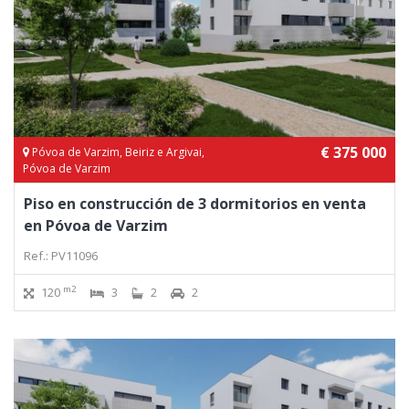
€ 375 000
Póvoa de Varzim, Beiriz e Argivai,
Póvoa de Varzim
Piso en construcción de 3 dormitorios en venta
en Póvoa de Varzim
Ref.: PV11096
m2
120
3
2
2