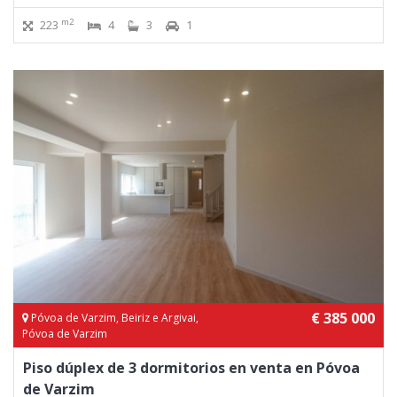
m2
223
4
3
1
€ 385 000
Póvoa de Varzim, Beiriz e Argivai,
Póvoa de Varzim
Piso dúplex de 3 dormitorios en venta en Póvoa
de Varzim