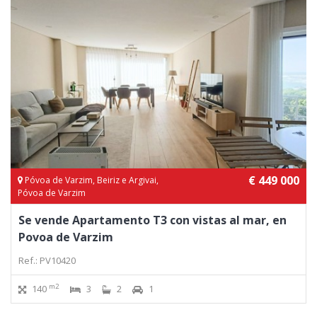
€ 449 000
Póvoa de Varzim, Beiriz e Argivai,
Póvoa de Varzim
Se vende Apartamento T3 con vistas al mar, en
Povoa de Varzim
Ref.: PV10420
m2
140
3
2
1