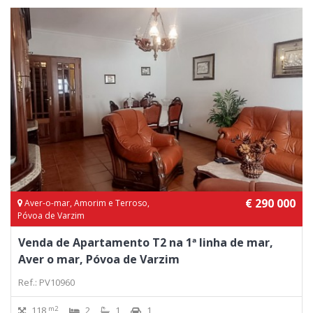
€ 290 000
Aver-o-mar, Amorim e Terroso,
Póvoa de Varzim
Venda de Apartamento T2 na 1ª linha de mar,
Aver o mar, Póvoa de Varzim
Ref.: PV10960
m2
118
2
1
1