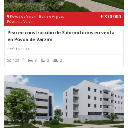
€ 370 000
Póvoa de Varzim, Beiriz e Argivai,
Póvoa de Varzim
Piso en construcción de 3 dormitorios en venta
en Póvoa de Varzim
Ref.: PV11095
m2
120
3
2
2