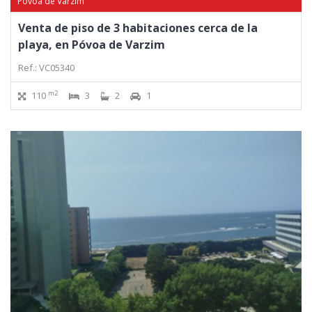
Póvoa de Varzim
Venta de piso de 3 habitaciones cerca de la
playa, en Póvoa de Varzim
Ref.: VC05340
m2
110
3
2
1