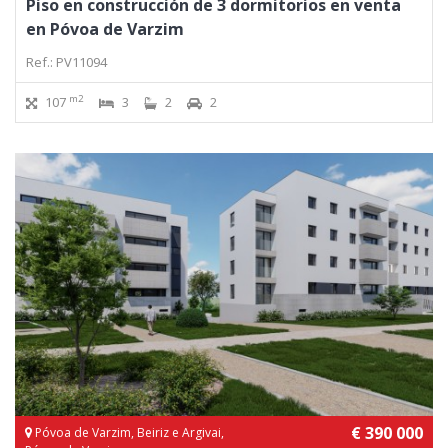
Piso en construcción de 3 dormitorios en venta
en Póvoa de Varzim
Ref.: PV11094
m2
107
3
2
2
€ 390 000
Póvoa de Varzim, Beiriz e Argivai,