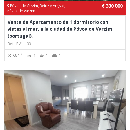
€ 330 000
Póvoa de Varzim, Beiriz e Argivai,
Póvoa de Varzim
Venta de Apartamento de 1 dormitorio con
vistas al mar, a la ciudad de Póvoa de Varzim
(portugal).
Ref.: PV11133
m2
68
1
1
1