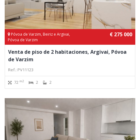
€ 275 000
Póvoa de Varzim, Beiriz e Argivai,
Póvoa de Varzim
Venta de piso de 2 habitaciones, Argivai, Póvoa
de Varzim
Ref.: PV11123
m2
72
2
2