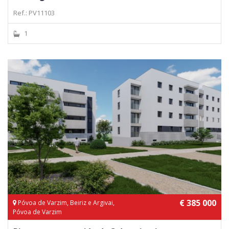
Ref.: PV11103
1
€ 385 000
Póvoa de Varzim, Beiriz e Argivai,
Póvoa de Varzim