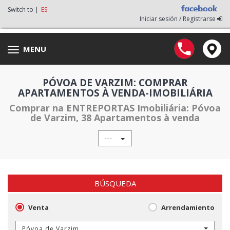
Switch to |
ES
Iniciar sesión / Registrarse
MENU
Toggle
navigation
PÓVOA DE VARZIM: COMPRAR
APARTAMENTOS À VENDA-IMOBILIÁRIA
Comprar na ENTREPORTAS Imobiliária: Póvoa
de Varzim, 38 Apartamentos à venda
---
BÚSQUEDA
Venta
Arrendamiento
Póvoa de Varzim