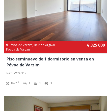
€ 325 000
Póvoa de Varzim, Beiriz e Argivai,
Póvoa de Varzim
Piso seminuevo de 1 dormitorio en venta en
Póvoa de Varzim
Ref.: VC05312
m2
84
1
1
1