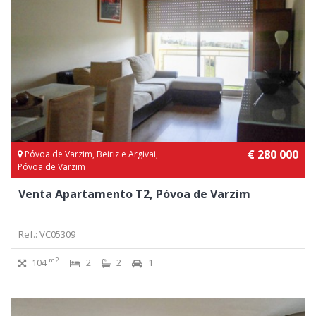
€ 280 000
Póvoa de Varzim, Beiriz e Argivai,
Póvoa de Varzim
Venta Apartamento T2, Póvoa de Varzim
Ref.: VC05309
m2
104
2
2
1