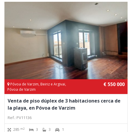
€ 550 000
Póvoa de Varzim, Beiriz e Argivai,
Póvoa de Varzim
Venta de piso dúplex de 3 habitaciones cerca de
la playa, en Póvoa de Varzim
Ref.: PV11136
m2
285
3
3
1