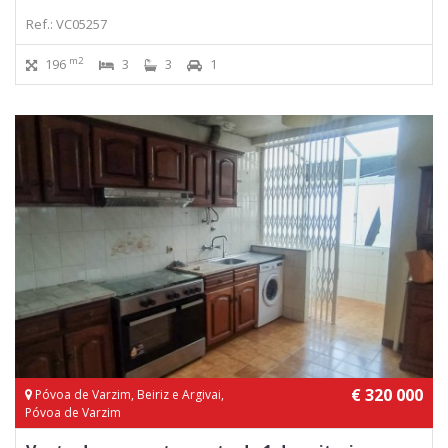
Ref.: VC05257
m2
196
3
3
1
€ 320 000
Póvoa de Varzim, Beiriz e Argivai,
Póvoa de Varzim