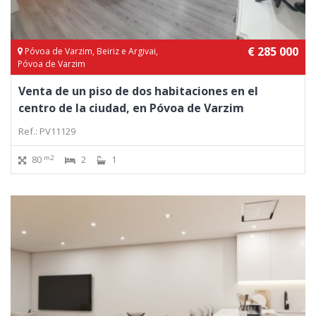
€ 285 000
Póvoa de Varzim, Beiriz e Argivai,
Póvoa de Varzim
Venta de un piso de dos habitaciones en el
centro de la ciudad, en Póvoa de Varzim
Ref.: PV11129
m2
80
2
1