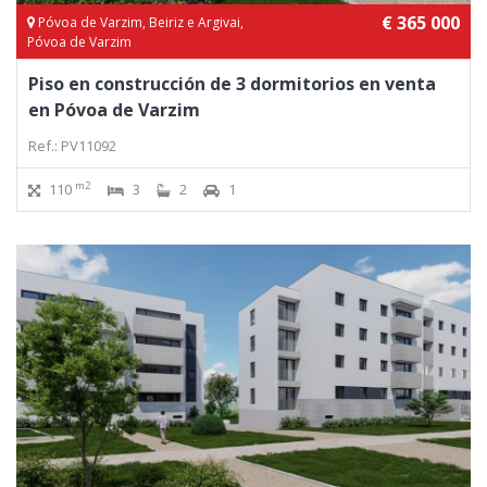
€ 365 000
Póvoa de Varzim, Beiriz e Argivai,
Póvoa de Varzim
Piso en construcción de 3 dormitorios en venta
en Póvoa de Varzim
Ref.: PV11092
m2
110
3
2
1