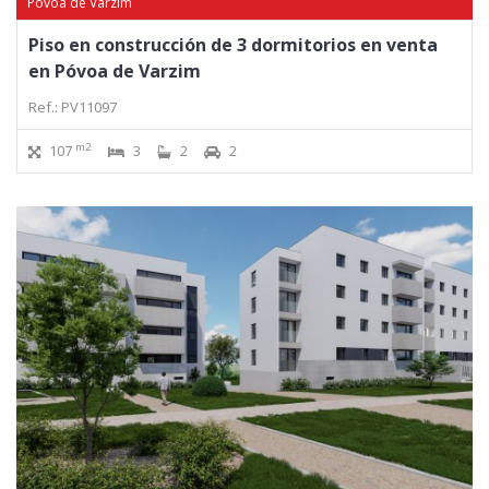
Póvoa de Varzim
Piso en construcción de 3 dormitorios en venta
en Póvoa de Varzim
Ref.: PV11097
m2
107
3
2
2