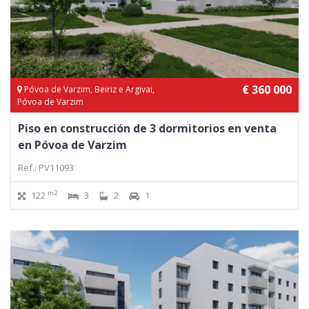
€ 360 000
Póvoa de Varzim, Beiriz e Argivai,
Póvoa de Varzim
Piso en construcción de 3 dormitorios en venta
en Póvoa de Varzim
Ref.: PV11093
m2
122
3
2
1