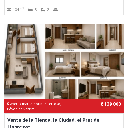
m2
104
3
2
1
€ 139 000
Aver-o-mar, Amorim e Terroso,
Póvoa de Varzim
Venta de la Tienda, la Ciudad, el Prat de
Llobregat