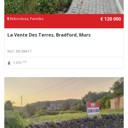
€ 120 000
Rebordosa, Paredes
La Vente Des Terres, Bradford, Murs
Ref.: MC08417
m2
1 015