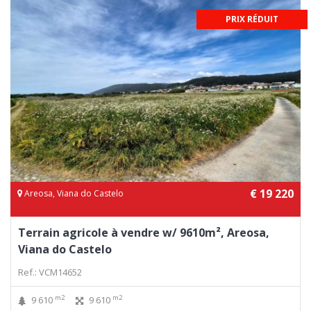
PRIX RÉDUIT
€ 19 220
Areosa, Viana do Castelo
Terrain agricole à vendre w/ 9610m², Areosa,
Viana do Castelo
Ref.: VCM14652
m2
m2
9 610
9 610