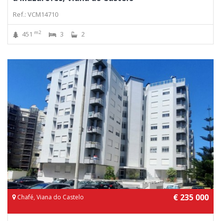
Ref.: VCM14710
m2
451
3
2
€ 235 000
Chafé, Viana do Castelo