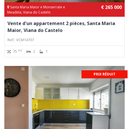
€ 265 000
Santa Maria Maior e Monserrate e
Meadela, Viana do Castelo
Vente d'un appartement 2 pièces, Santa Maria
Maior, Viana do Castelo
Ref.: VCM14707
m2
75
2
1
PRIX RÉDUIT