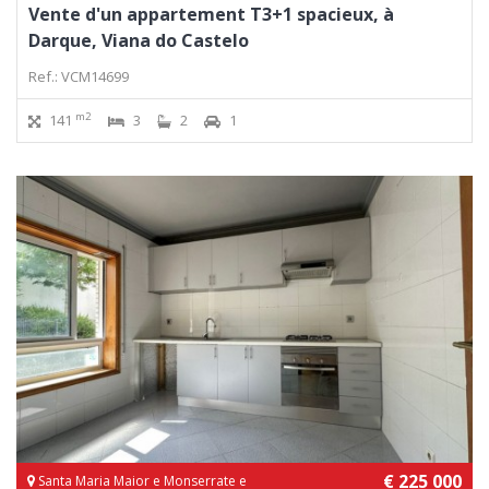
Vente d'un appartement T3+1 spacieux, à
Darque, Viana do Castelo
Ref.: VCM14699
m2
141
3
2
1
€ 225 000
Santa Maria Maior e Monserrate e