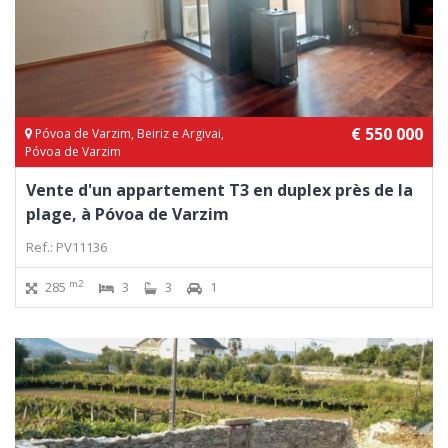
€ 550 000
Póvoa de Varzim, Beiriz e Argivai,
Póvoa de Varzim
Vente d'un appartement T3 en duplex près de la
plage, à Póvoa de Varzim
Ref.: PV11136
m2
285
3
3
1