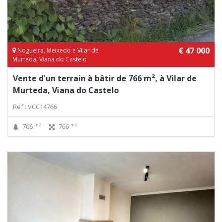
€ 47 000
Nogueira, Meixedo e Vilar de
Murteda, Viana do Castelo
Vente d'un terrain à bâtir de 766 m², à Vilar de
Murteda, Viana do Castelo
Ref.: VCC14766
m2
m2
766
766