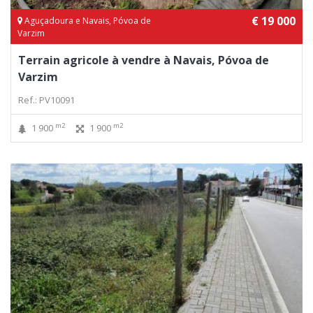
€ 19 000
Aguçadoura e Navais, Póvoa de
Varzim
Terrain agricole à vendre à Navais, Póvoa de
Varzim
Ref.: PV10091
m2
m2
1 900
1 900