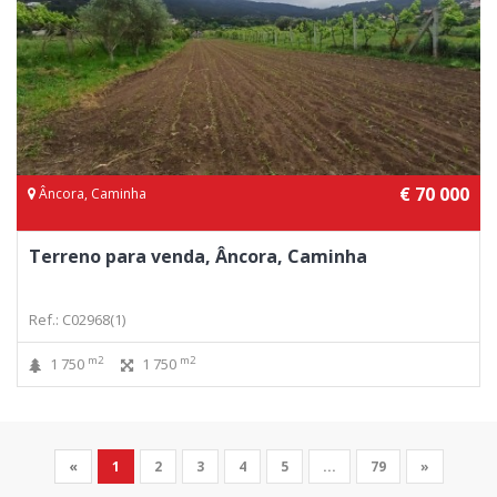
€ 70 000
Âncora, Caminha
Terreno para venda, Âncora, Caminha
Ref.: C02968(1)
m2
m2
1 750
1 750
«
1
2
3
4
5
...
79
»