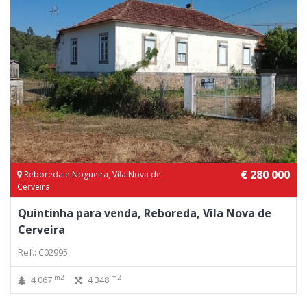
€ 280 000
Reboreda e Nogueira, Vila Nova de
Cerveira
Quintinha para venda, Reboreda, Vila Nova de
Cerveira
Ref.: C02995
m2
m2
4 067
4 348