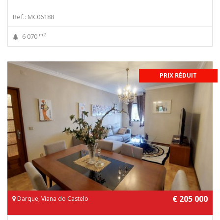
Ref.: MC06188
m2
6 070
PRIX RÉDUIT
€ 205 000
Darque, Viana do Castelo