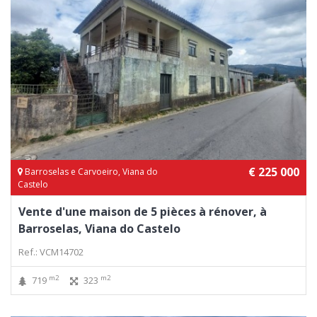
€ 225 000
Barroselas e Carvoeiro, Viana do
Castelo
Vente d'une maison de 5 pièces à rénover, à
Barroselas, Viana do Castelo
Ref.: VCM14702
m2
m2
719
323