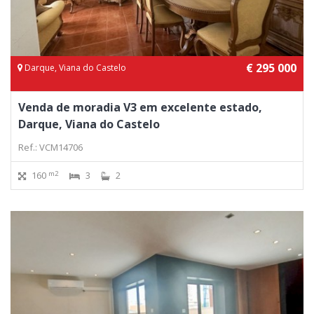
€ 295 000
Darque, Viana do Castelo
Venda de moradia V3 em excelente estado,
Darque, Viana do Castelo
Ref.: VCM14706
m2
160
3
2