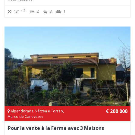
m2
131
2
3
1
€ 200 000
Alpendorada, Várzea e Torrão,
Marco de Canaveses
Pour la vente à la Ferme avec 3 Maisons