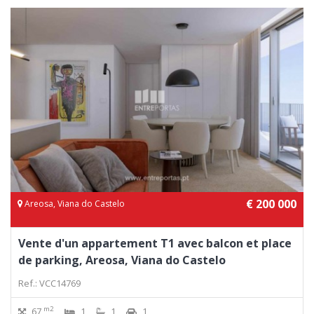
€ 200 000
Areosa, Viana do Castelo
Vente d'un appartement T1 avec balcon et place
de parking, Areosa, Viana do Castelo
Ref.: VCC14769
m2
67
1
1
1