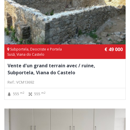
€ 49 000
Subportela, Deocriste e Portela
Susã, Viana do Castelo
Vente d'un grand terrain avec / ruine,
Subportela, Viana do Castelo
Ref.: VCM13692
m2
m2
555
555