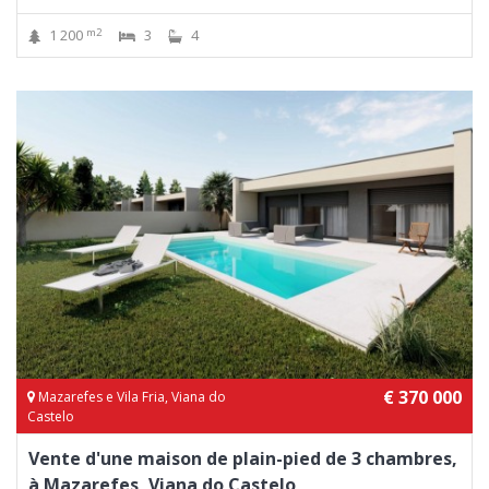
m2
1 200
3
4
€ 370 000
Mazarefes e Vila Fria, Viana do
Castelo
Vente d'une maison de plain-pied de 3 chambres,
à Mazarefes, Viana do Castelo