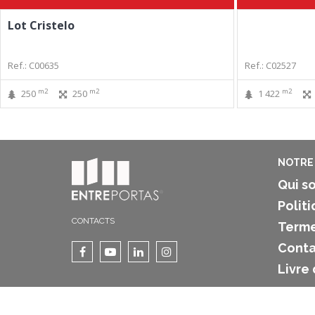
Lot Cristelo
Ref.: C00635
Ref.: C02527
m2
m2
m2
250
250
1 422
NOTRE 
Qui s
Politi
CONTACTS
Terme
Conta
Livre
Copyright 2025 ©
ENTREPORTAS