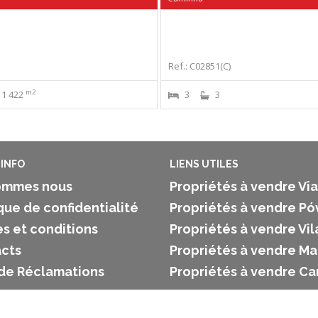
Ref.: C02851(C)
m2
1 422
3
3
INFO
LIENS UTILES
ommes nous
Propriétés à vendre Vi
que de confidentialité
Propriétés à vendre Pó
s et conditions
Propriétés à vendre Vi
cts
Propriétés à vendre M
 de Réclamations
Propriétés à vendre C