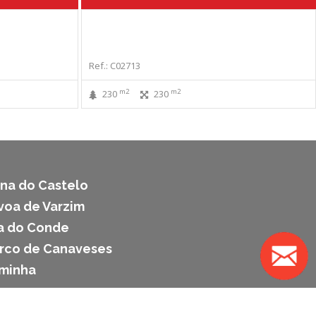
Ref.: C02713
m2
m2
230
230
ana do Castelo
voa de Varzim
la do Conde
arco de Canaveses
aminha