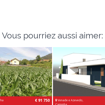
Vous pourriez aussi aimer:
€ 91 750
nha
Venade e Azevedo,
Caminha