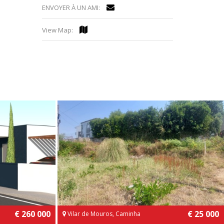
ENVOYER À UN AMI:
View Map:
€ 260 000
€ 25 000
Vilar de Mouros, Caminha