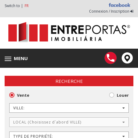
Switch to |
FR
Connexion / Inscription
MENU
Toggle
navigation
RECHERCHE
Vente
Louer
VILLE:
LOCAL (Choisissez d`abord VILLE)
TYPE DE PROPRIÉTÉ: