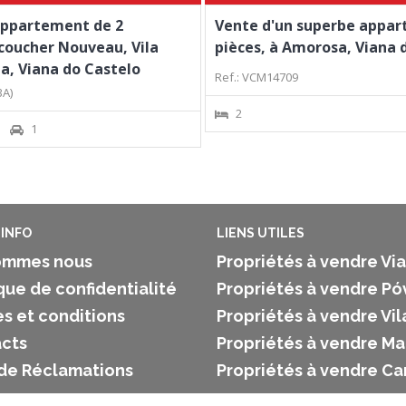
appartement de 2
Vente d'un superbe appar
coucher Nouveau, Vila
pièces, à Amorosa, Viana 
a, Viana do Castelo
Ref.: VCM14709
3A)
2
1
INFO
LIENS UTILES
ommes nous
Propriétés à vendre Vi
que de confidentialité
Propriétés à vendre Pó
s et conditions
Propriétés à vendre Vi
cts
Propriétés à vendre M
 de Réclamations
Propriétés à vendre C