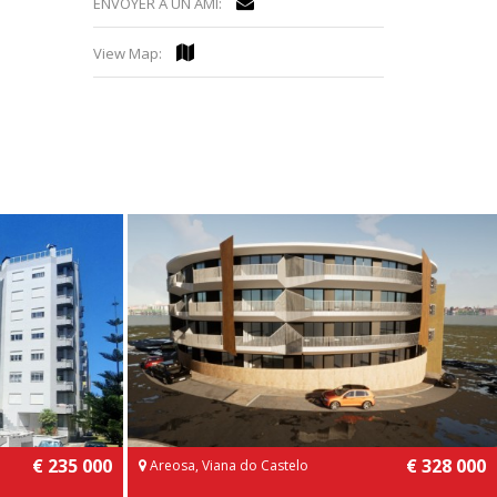
ENVOYER À UN AMI:
View Map:
€ 235 000
€ 328 000
Areosa, Viana do Castelo