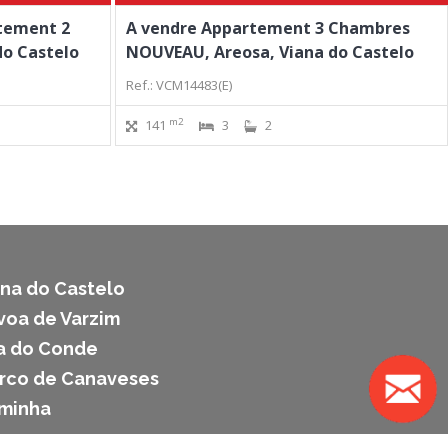
tement 2
A vendre Appartement 3 Chambres
do Castelo
NOUVEAU, Areosa, Viana do Castelo
Ref.: VCM14483(E)
m2
141
3
2
ana do Castelo
voa de Varzim
la do Conde
arco de Canaveses
aminha