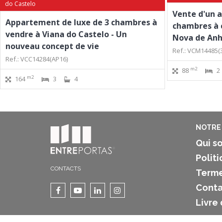
do Castelo
Vente d'un 
Appartement de luxe de 3 chambres à
chambres à 
vendre à Viana do Castelo - Un
Nova de Anh
nouveau concept de vie
Ref.: VCM14485(
Ref.: VCC14284(AP16)
m2
88
2
m2
164
3
4
NOTRE 
Qui s
Politi
CONTACTS
Terme
Conta
Livre