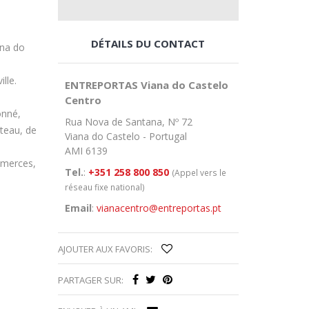
DÉTAILS DU CONTACT
ana do
lle.
ENTREPORTAS Viana do Castelo
Centro
onné,
Rua Nova de Santana, Nº 72
âteau, de
Viana do Castelo - Portugal
AMI 6139
ommerces,
Tel.
:
+351 258 800 850
(Appel vers le
réseau fixe national)
Email
:
vianacentro@entreportas.pt
AJOUTER AUX FAVORIS:
PARTAGER SUR: