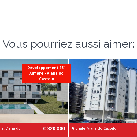
Vous pourriez aussi aimer:
Développement 351
Almare - Viana do
Castelo
€ 320 000
ha, Viana do
Chafé, Viana do Castelo