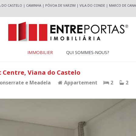
A DO CASTELO
|
CAMINHA
|
PÓVOA DE VARZIM
|
VILA DO CONDE
|
MARCO DE CANA
IMMOBILIER
QUI SOMMES-NOUS?
ic Centre, Viana do Castelo
Monserrate e Meadela
Appartement
2
2