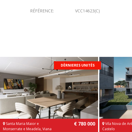
RÉFÉRENCE:
VCC14623(C)
DÈRNIERES UNITÉS
€ 780 000
Santa Maria Maior e
Vila Nova de An
Monserrate e Meadela, Viana
Castelo