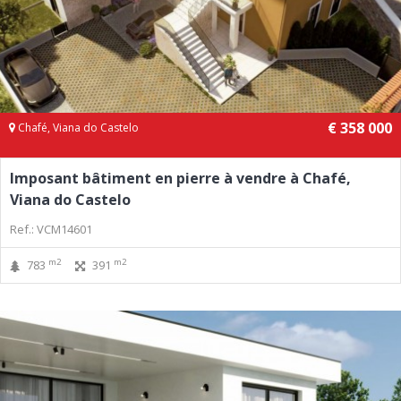
€ 358 000
Chafé, Viana do Castelo
Imposant bâtiment en pierre à vendre à Chafé,
Viana do Castelo
Ref.: VCM14601
m2
m2
783
391