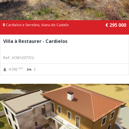
€ 295 000
Cardielos e Serreleis, Viana do Castelo
Villa à Restaurer - Cardielos
Ref.: VCM12077(1)
m2
4 292
2