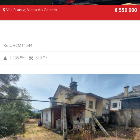
€ 550 000
Vila Franca, Viana do Castelo
Ref.: VCM14544
m2
m2
1 395
610