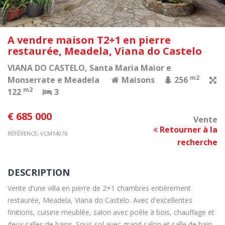
A vendre maison T2+1 en pierre
restaurée, Meadela, Viana do Castelo
VIANA DO CASTELO
, Santa Maria Maior e
m2
Monserrate e Meadela
Maisons
256
m2
122
3
€ 685 000
Vente
Retourner à la
RÉFÉRENCE: VCM14076
recherche
DESCRIPTION
Vente d'une villa en pierre de 2+1 chambres entièrement
restaurée, Meadela, Viana do Castelo. Avec d'excellentes
finitions, cuisine meublée, salon avec poêle à bois, chauffage et
deux salles de bains. Sous-sol avec grand salon et salle de bain