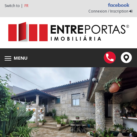
Switch to |
FR
Connexion / Inscription
MENU
Toggle
navigation