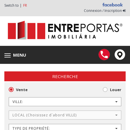
Switch to |
FR
Connexion / Inscription
MENU
Toggle
navigation
RECHERCHE
Vente
Louer
VILLE:
LOCAL (Choisissez d`abord VILLE)
TYPE DE PROPRIÉTÉ: