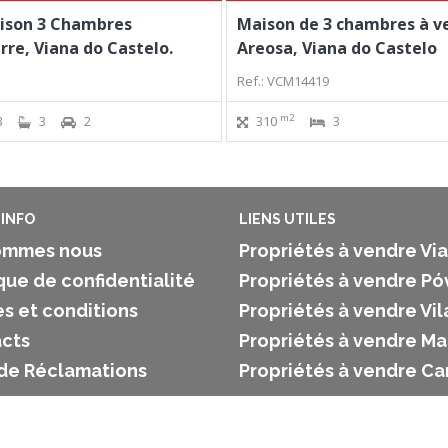
ison 3 Chambres
Maison de 3 chambres à v
re, Viana do Castelo.
Areosa, Viana do Castelo
Ref.: VCM14419
m2
3
3
2
310
3
INFO
LIENS UTILES
ommes nous
Propriétés à vendre Vi
que de confidentialité
Propriétés à vendre Pó
s et conditions
Propriétés à vendre Vi
cts
Propriétés à vendre M
 de Réclamations
Propriétés à vendre C