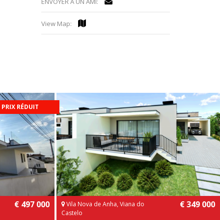
ENVOYER À UN AMI:
View Map:
PRIX RÉDUIT
€ 497 000
€ 349 000
Vila Nova de Anha, Viana do
Castelo