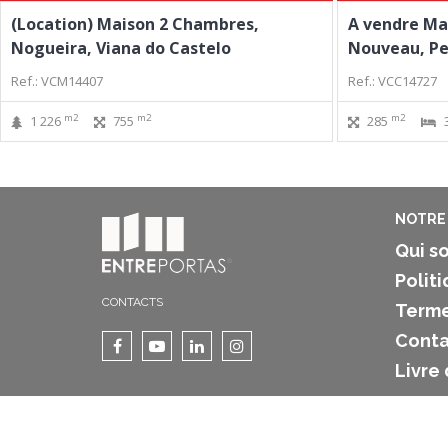
(Location) Maison 2 Chambres,
A vendre Ma
Nogueira, Viana do Castelo
Nouveau, Per
Ref.: VCM14407
Ref.: VCC14727
m2
m2
m2
1 226
755
285
NOTRE 
Qui s
Politi
CONTACTS
Terme
Conta
Livre
Copyright 2025 ©
ENTREPORTAS