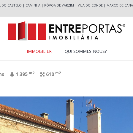
A DO CASTELO
|
CAMINHA
|
PÓVOA DE VARZIM
|
VILA DO CONDE
|
MARCO DE CANA
IMMOBILIER
QUI SOMMES-NOUS?
m2
m2
ns
1 395
610