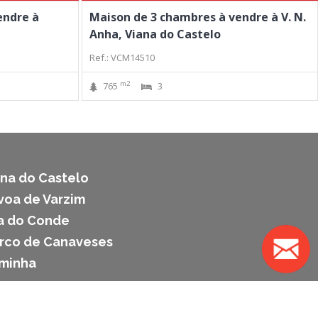
endre à
Maison de 3 chambres à vendre à V. N.
Anha, Viana do Castelo
Ref.: VCM14510
m2
765
3
ana do Castelo
voa de Varzim
la do Conde
arco de Canaveses
aminha