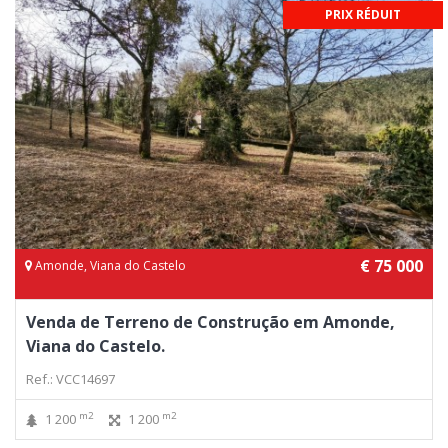
PRIX RÉDUIT
€ 75 000
Amonde, Viana do Castelo
Venda de Terreno de Construção em Amonde,
Viana do Castelo.
Ref.: VCC14697
m2
m2
1 200
1 200