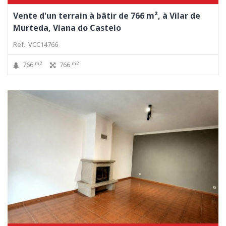
Vente d'un terrain à bâtir de 766 m², à Vilar de
Murteda, Viana do Castelo
Ref.: VCC14766
m2
m2
766
766