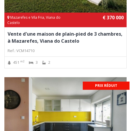
€ 370 000
Mazarefes e Vila Fria, Viana do
Castelo
Vente d'une maison de plain-pied de 3 chambres,
à Mazarefes, Viana do Castelo
Ref.: VCM14710
m2
451
3
2
PRIX RÉDUIT