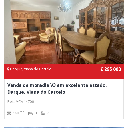
€ 295 000
Darque, Viana do Castelo
Venda de moradia V3 em excelente estado,
Darque, Viana do Castelo
Ref.: VCM14706
m2
160
3
2