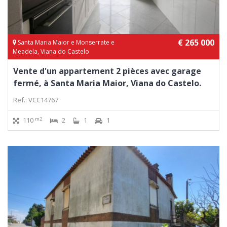
€ 265 000
Santa Maria Maior e Monserrate e
Meadela, Viana do Castelo
Vente d'un appartement 2 pièces avec garage
fermé, à Santa Maria Maior, Viana do Castelo.
Ref.: VCC14767
m2
110
2
1
1