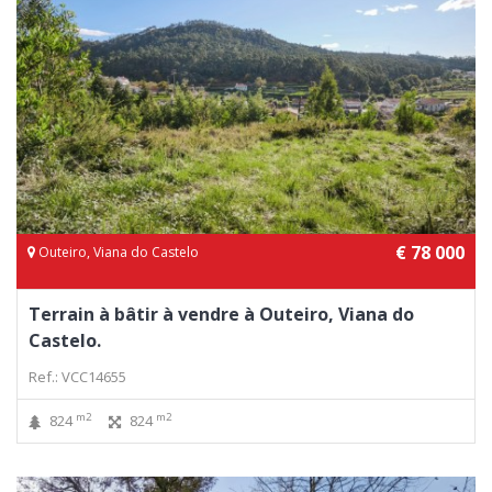
€ 78 000
Outeiro, Viana do Castelo
Terrain à bâtir à vendre à Outeiro, Viana do
Castelo.
Ref.: VCC14655
m2
m2
824
824