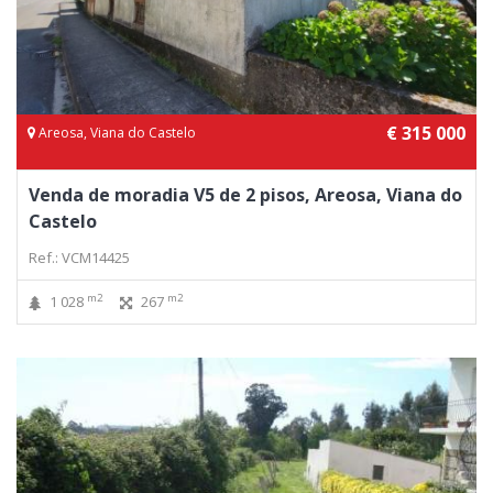
€ 315 000
Areosa, Viana do Castelo
Venda de moradia V5 de 2 pisos, Areosa, Viana do
Castelo
Ref.: VCM14425
m2
m2
1 028
267