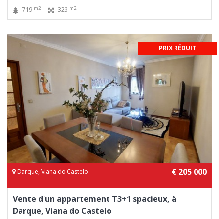
m2
m2
719
323
PRIX RÉDUIT
€ 205 000
Darque, Viana do Castelo
Vente d'un appartement T3+1 spacieux, à
Darque, Viana do Castelo