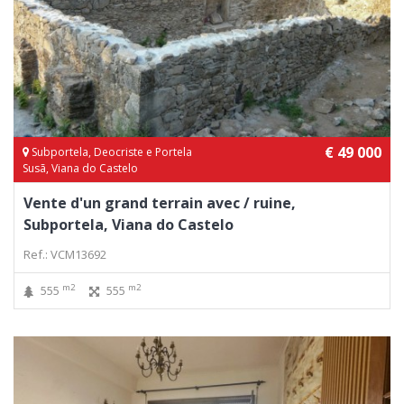
€ 49 000
Subportela, Deocriste e Portela
Susã, Viana do Castelo
Vente d'un grand terrain avec / ruine,
Subportela, Viana do Castelo
Ref.: VCM13692
m2
m2
555
555