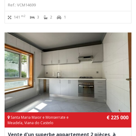
Ref.: VCM14699
m2
141
3
2
1
€ 225 000
Santa Maria Maior e Monserrate e
Meadela, Viana do Castelo
Vente d'un superbe appartement 2 pièces, à