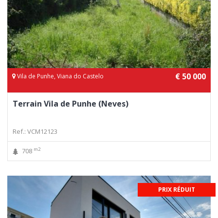
€ 50 000
Vila de Punhe, Viana do Castelo
Terrain Vila de Punhe (Neves)
Ref.: VCM12123
m2
708
PRIX RÉDUIT