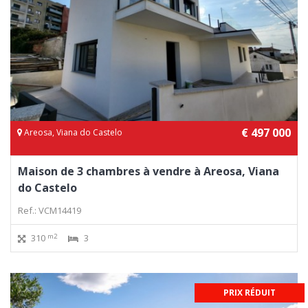
€ 497 000
Areosa, Viana do Castelo
Maison de 3 chambres à vendre à Areosa, Viana
do Castelo
Ref.: VCM14419
m2
310
3
PRIX RÉDUIT