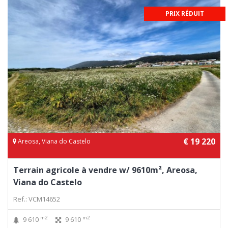
PRIX RÉDUIT
€ 19 220
Areosa, Viana do Castelo
Terrain agricole à vendre w/ 9610m², Areosa,
Viana do Castelo
Ref.: VCM14652
m2
m2
9 610
9 610