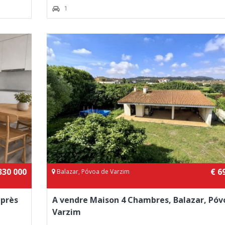
1
330 000
€ 6
Balazar, Póvoa de Varzim
 près
A vendre Maison 4 Chambres, Balazar, Póv
Varzim