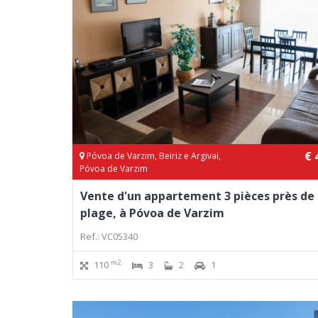
€ 
Póvoa de Varzim, Beiriz e Argivai,
Póvoa de Varzim
Vente d'un appartement 3 pièces près de 
plage, à Póvoa de Varzim
Ref.: VC05340
m2
110
3
2
1