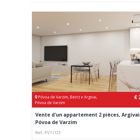
€ 
Póvoa de Varzim, Beiriz e Argivai,
Póvoa de Varzim
Vente d'un appartement 2 pièces, Argivai
Póvoa de Varzim
Ref.: PV11123