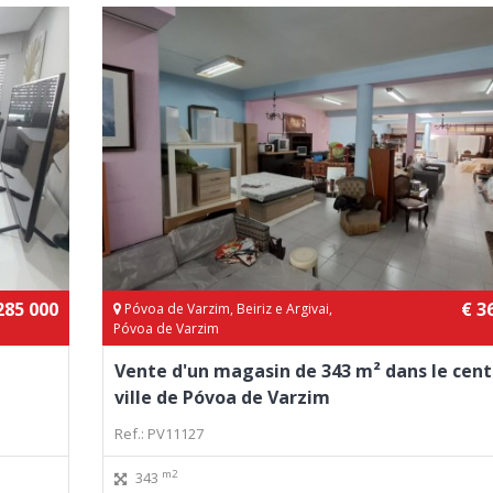
285 000
€ 3
Póvoa de Varzim, Beiriz e Argivai,
Póvoa de Varzim
Vente d'un magasin de 343 m² dans le cent
ville de Póvoa de Varzim
Ref.: PV11127
m2
343