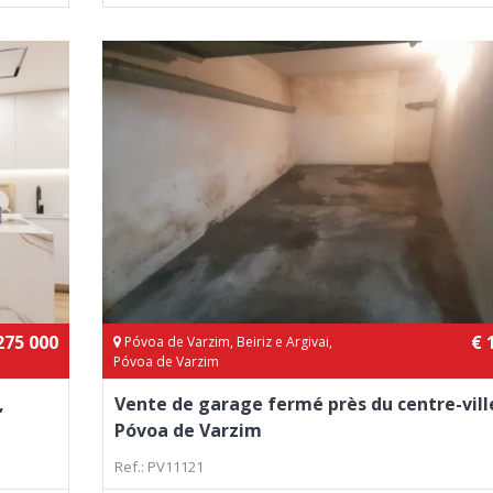
275 000
€ 
Póvoa de Varzim, Beiriz e Argivai,
Póvoa de Varzim
,
Vente de garage fermé près du centre-vill
Póvoa de Varzim
Ref.: PV11121