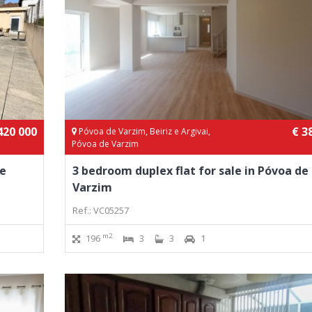
420 000
€ 3
Póvoa de Varzim, Beiriz e Argivai,
Póvoa de Varzim
ne
3 bedroom duplex flat for sale in Póvoa de
Varzim
Ref.: VC05257
m2
196
3
3
1