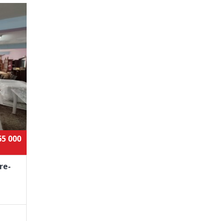
65 000
re-