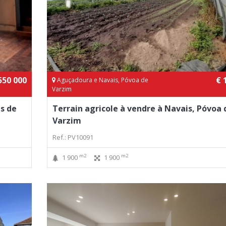
550 000
€ 
Aguçadoura e Navais, Póvoa de
Varzim
s de
Terrain agricole à vendre à Navais, Póvoa 
Varzim
Ref.: PV10091
m2
m2
1 900
1 900