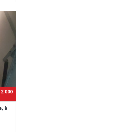
12 000
e, à