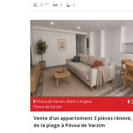
m2
72
2
2
€ 
Póvoa de Varzim, Beiriz e Argivai,
Póvoa de Varzim
Vente d'un appartement 3 pièces rénové,
de la plage à Póvoa de Varzim