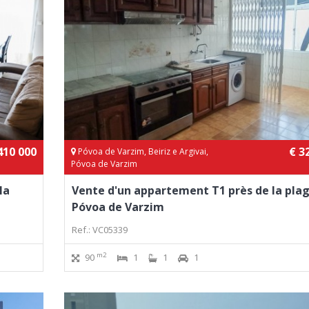
410 000
€ 3
Póvoa de Varzim, Beiriz e Argivai,
Póvoa de Varzim
la
Vente d'un appartement T1 près de la plag
Póvoa de Varzim
Ref.: VC05339
m2
90
1
1
1