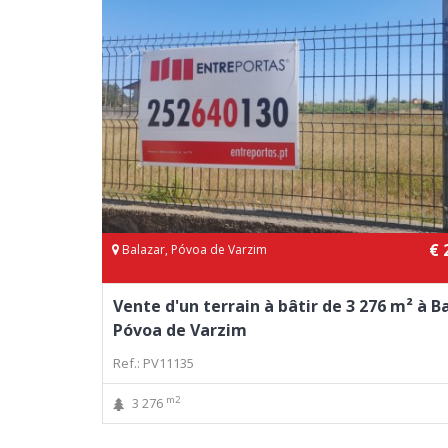
€ 
Balazar, Póvoa de Varzim
Vente d'un terrain à bâtir de 3 276 m² à B
Póvoa de Varzim
Ref.: PV11135
m2
3 276