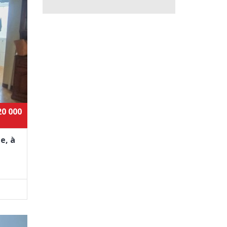
20 000
e, à