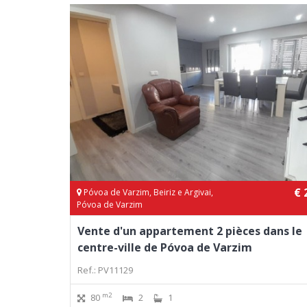
€ 
Póvoa de Varzim, Beiriz e Argivai,
Póvoa de Varzim
Vente d'un appartement 2 pièces dans le
centre-ville de Póvoa de Varzim
Ref.: PV11129
m2
80
2
1