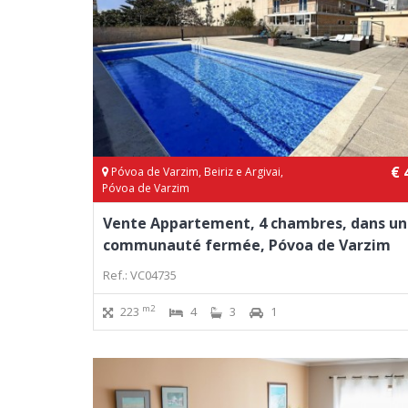
€ 
Póvoa de Varzim, Beiriz e Argivai,
Póvoa de Varzim
Vente Appartement, 4 chambres, dans u
communauté fermée, Póvoa de Varzim
Ref.: VC04735
m2
223
4
3
1