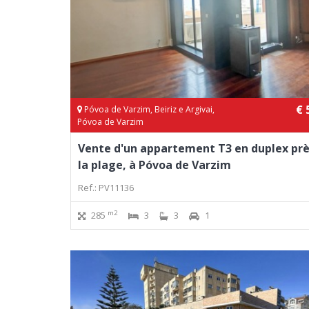
€ 
Póvoa de Varzim, Beiriz e Argivai,
Póvoa de Varzim
Vente d'un appartement T3 en duplex prè
la plage, à Póvoa de Varzim
Ref.: PV11136
m2
285
3
3
1