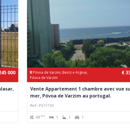
245 000
€ 3
Póvoa de Varzim, Beiriz e Argivai,
Póvoa de Varzim
alasar,
Vente Appartement 1 chambre avec vue su
mer, Póvoa de Varzim au portugal.
Ref.: PV11133
m2
68
1
1
1