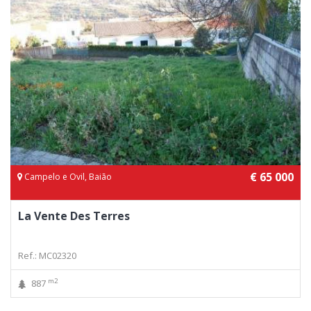
€ 65 000
Campelo e Ovil, Baião
La Vente Des Terres
Ref.: MC02320
m2
887