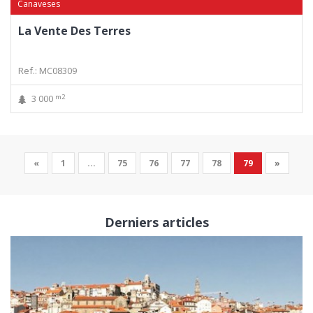
Canaveses
La Vente Des Terres
Ref.: MC08309
m2
3 000
«
1
...
75
76
77
78
79
»
Derniers articles