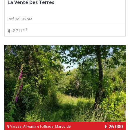
La Vente Des Terres
Ref.: MC06742
m2
2 711
€ 26 000
Várzea, Aliviada e Folhada, Marco de