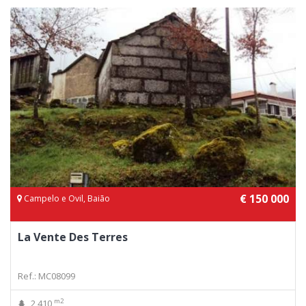
€ 150 000
Campelo e Ovil, Baião
La Vente Des Terres
Ref.: MC08099
m2
2 410