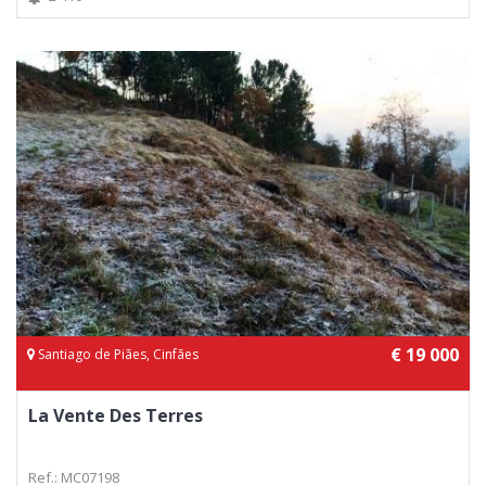
€ 19 000
Santiago de Piães, Cinfães
La Vente Des Terres
Ref.: MC07198