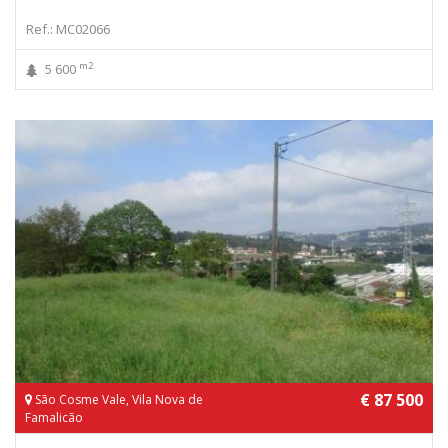
Ref.: MC02066
m2
5 600
€ 87 500
São Cosme Vale, Vila Nova de
Famalicão