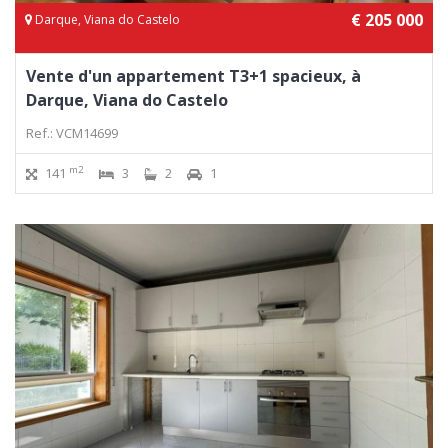
€ 205 000
Darque, Viana do Castelo
Vente d'un appartement T3+1 spacieux, à
Darque, Viana do Castelo
Ref.: VCM14699
m2
141
3
2
1