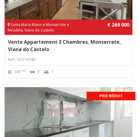
€ 269 000
Santa Maria Maior e Monserrate e
Meadela, Viana do Castelo
Vente Appartement 3 Chambres, Monserrate,
Viana do Castelo
Ref.: VCC14744
m2
136
3
1
PRIX RÉDUIT