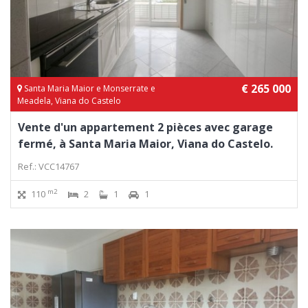
€ 265 000
Santa Maria Maior e Monserrate e
Meadela, Viana do Castelo
Vente d'un appartement 2 pièces avec garage
fermé, à Santa Maria Maior, Viana do Castelo.
Ref.: VCC14767
m2
110
2
1
1