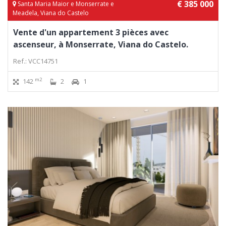
€ 385 000
Santa Maria Maior e Monserrate e
Meadela, Viana do Castelo
Vente d'un appartement 3 pièces avec
ascenseur, à Monserrate, Viana do Castelo.
Ref.: VCC14751
m2
142
2
1