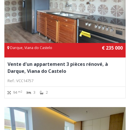
€ 235 000
Darque, Viana do Castelo
Vente d'un appartement 3 pièces rénové, à
Darque, Viana do Castelo
Ref.: VCC14757
m2
94
3
2