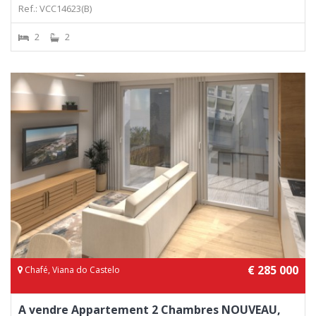
Ref.: VCC14623(B)
2
2
€ 285 000
Chafé, Viana do Castelo
A vendre Appartement 2 Chambres NOUVEAU,