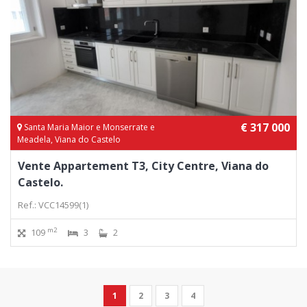
€ 317 000
Santa Maria Maior e Monserrate e
Meadela, Viana do Castelo
Vente Appartement T3, City Centre, Viana do
Castelo.
Ref.: VCC14599(1)
m2
109
3
2
1
2
3
4