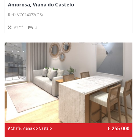
Amorosa, Viana do Castelo
Ref.: VCC14072(G6)
m2
91
2
€ 255 000
Chafé, Viana do Castelo