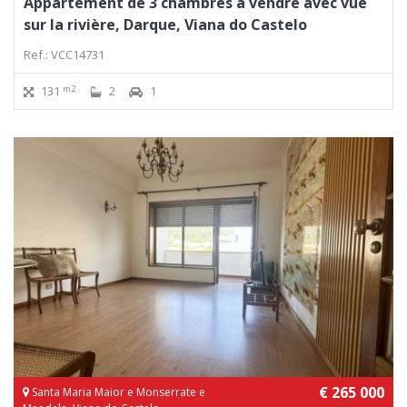
Appartement de 3 chambres à vendre avec vue
sur la rivière, Darque, Viana do Castelo
Ref.: VCC14731
m2
131
2
1
€ 265 000
Santa Maria Maior e Monserrate e