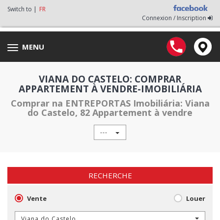
Switch to |
FR
Connexion / Inscription
MENU
Toggle
navigation
VIANA DO CASTELO: COMPRAR
APPARTEMENT À VENDRE-IMOBILIÁRIA
Comprar na ENTREPORTAS Imobiliária: Viana
do Castelo, 82 Appartement à vendre
---
RECHERCHE
Vente
Louer
Viana do Castelo