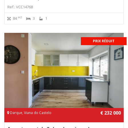
Ref.: VCC14768
m2
84
3
1
PRIX RÉDUIT
€ 232 000
Darque, Viana do Castelo