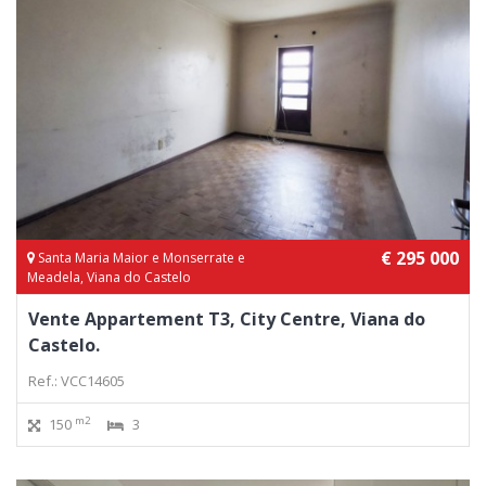
€ 295 000
Santa Maria Maior e Monserrate e
Meadela, Viana do Castelo
Vente Appartement T3, City Centre, Viana do
Castelo.
Ref.: VCC14605
m2
150
3