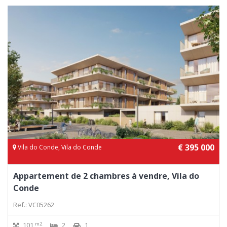
€ 395 000
Vila do Conde, Vila do Conde
Appartement de 2 chambres à vendre, Vila do
Conde
Ref.: VC05262
m2
101
2
1