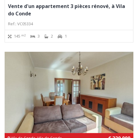
Vente d'un appartement 3 pièces rénové, à Vila
do Conde
Ref.: VC05334
m2
145
3
2
1