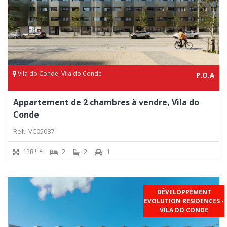
Vila do Conde, Vila do Conde
P.O.A
Appartement de 2 chambres à vendre, Vila do
Conde
Ref.: VC05087
m2
128
2
2
1
DÉVELOPPEMENT
EVOLUTION RESIDENCES -
VILA DO CONDE