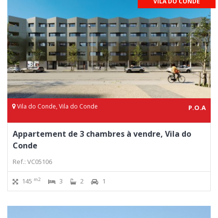
VILA DO CONDE
Vila do Conde, Vila do Conde
P.O.A
Appartement de 3 chambres à vendre, Vila do
Conde
Ref.: VC05106
m2
145
3
2
1