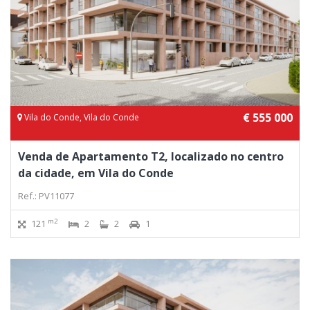
€ 555 000
Vila do Conde, Vila do Conde
Venda de Apartamento T2, localizado no centro
da cidade, em Vila do Conde
Ref.: PV11077
m2
121
2
2
1