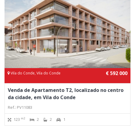
€ 592 000
Vila do Conde, Vila do Conde
Venda de Apartamento T2, localizado no centro
da cidade, em Vila do Conde
Ref.: PV11083
m2
123
2
2
1