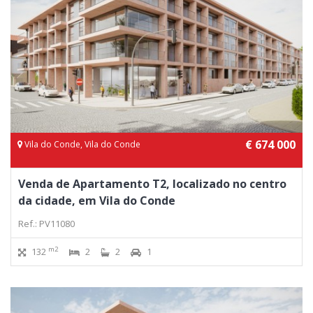
€ 674 000
Vila do Conde, Vila do Conde
Venda de Apartamento T2, localizado no centro
da cidade, em Vila do Conde
Ref.: PV11080
m2
132
2
2
1