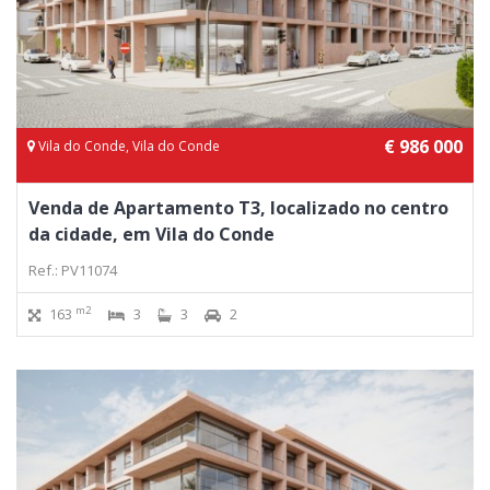
€ 986 000
Vila do Conde, Vila do Conde
Venda de Apartamento T3, localizado no centro
da cidade, em Vila do Conde
Ref.: PV11074
m2
163
3
3
2