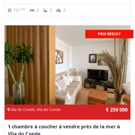
m2
121
2
2
2
PRIX RÉDUIT
€ 250 000
Vila do Conde, Vila do Conde
1 chambre à coucher à vendre près de la mer à
Vila do Conde