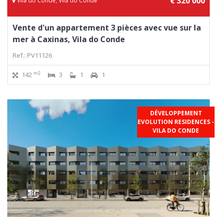
€ 320 000
Vila do Conde, Vila do Conde
Vente d'un appartement 3 pièces avec vue sur la
mer à Caxinas, Vila do Conde
Ref.: PV11126
m2
142
3
1
1
DÉVELOPPEMENT
EVOLUTION RESIDENCES -
VILA DO CONDE