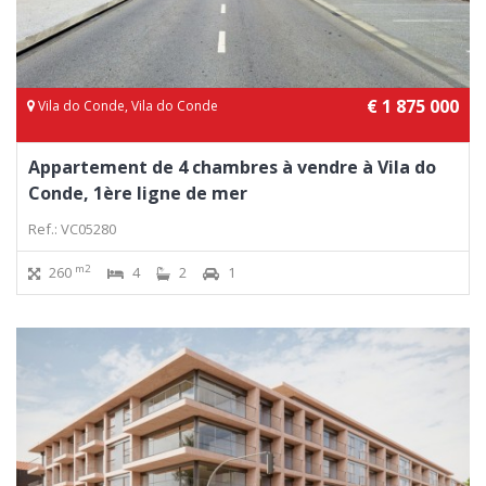
€ 1 875 000
Vila do Conde, Vila do Conde
Appartement de 4 chambres à vendre à Vila do
Conde, 1ère ligne de mer
Ref.: VC05280
m2
260
4
2
1