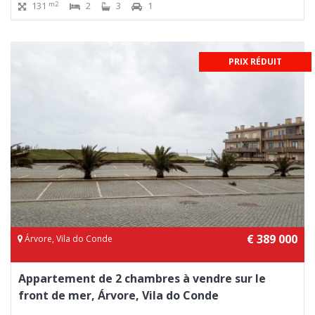
m2
131
2
3
1
PRIX RÉDUIT
€ 389 000
Árvore, Vila do Conde
Appartement de 2 chambres à vendre sur le
front de mer, Árvore, Vila do Conde