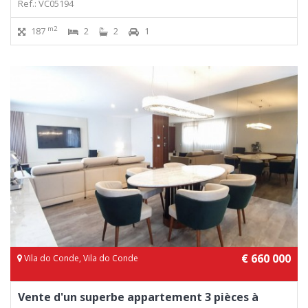
Ref.: VC05194
m2
187
2
2
1
€ 660 000
Vila do Conde, Vila do Conde
Vente d'un superbe appartement 3 pièces à