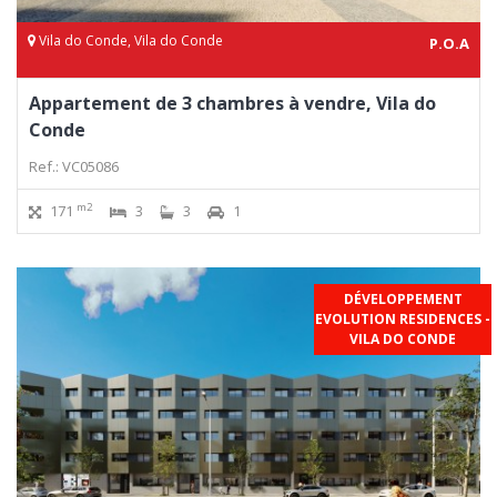
Vila do Conde, Vila do Conde
P.O.A
Appartement de 3 chambres à vendre, Vila do
Conde
Ref.: VC05086
m2
171
3
3
1
DÉVELOPPEMENT
EVOLUTION RESIDENCES -
VILA DO CONDE