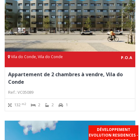
Vila do Conde, Vila do Conde
P.O.A
Appartement de 2 chambres à vendre, Vila do
Conde
Ref.: VC05089
m2
132
2
2
1
DÉVELOPPEMENT
EVOLUTION RESIDENCES -