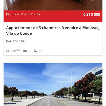
€ 310 000
Modivas, Vila do Conde
Appartement de 3 chambres à vendre à Modivas,
Vila do Conde
Ref.: PV11104
m2
118
3
3