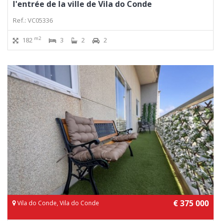
l'entrée de la ville de Vila do Conde
Ref.: VC05336
m2
182
3
2
2
€ 375 000
Vila do Conde, Vila do Conde