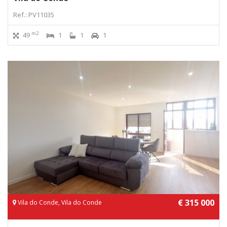
Ref.: PV11035
m2
49
1
1
1
€ 315 000
Vila do Conde, Vila do Conde