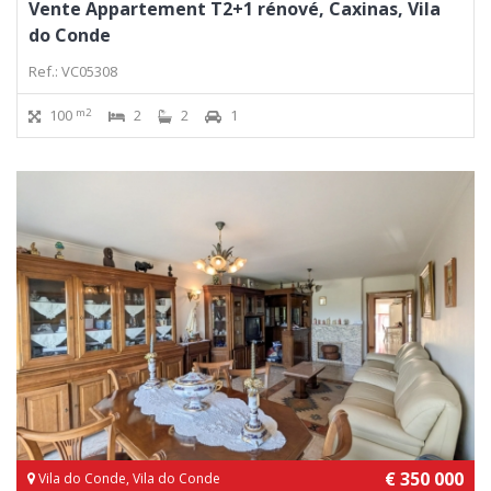
Vente Appartement T2+1 rénové, Caxinas, Vila
do Conde
Ref.: VC05308
m2
100
2
2
1
€ 350 000
Vila do Conde, Vila do Conde