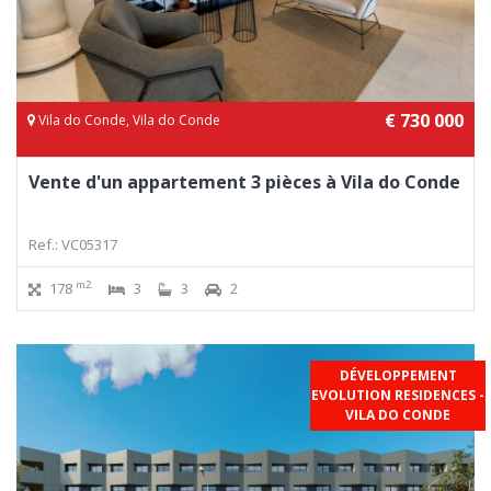
€ 730 000
Vila do Conde, Vila do Conde
Vente d'un appartement 3 pièces à Vila do Conde
Ref.: VC05317
m2
178
3
3
2
DÉVELOPPEMENT
EVOLUTION RESIDENCES -
VILA DO CONDE