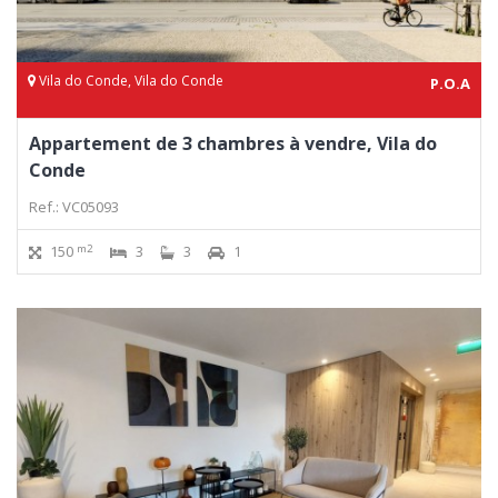
Vila do Conde, Vila do Conde
P.O.A
Appartement de 3 chambres à vendre, Vila do
Conde
Ref.: VC05093
m2
150
3
3
1