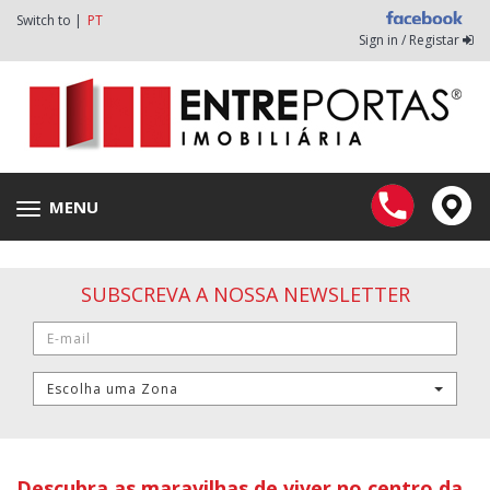
Switch to |
PT
Sign in / Registar
MENU
Toggle
navigation
SUBSCREVA A NOSSA NEWSLETTER
Escolha uma Zona
Descubra as maravilhas de viver no centro da