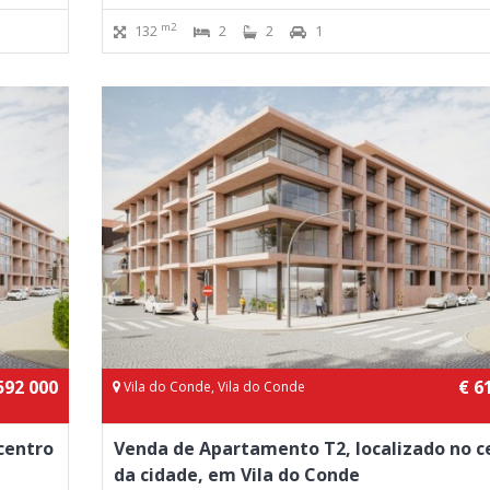
m2
132
2
2
1
592 000
€ 6
Vila do Conde, Vila do Conde
centro
Venda de Apartamento T2, localizado no c
da cidade, em Vila do Conde