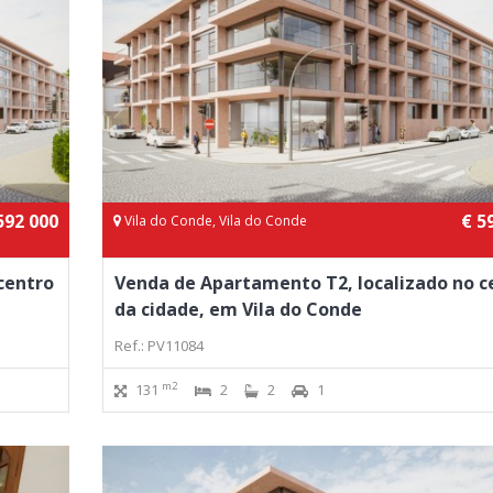
592 000
€ 5
Vila do Conde, Vila do Conde
centro
Venda de Apartamento T2, localizado no c
da cidade, em Vila do Conde
Ref.: PV11084
m2
131
2
2
1