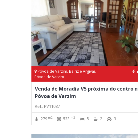
€ 
Póvoa de Varzim, Beiriz e Argivai,
Póvoa de Varzim
Venda de Moradia V5 próxima do centro 
Póvoa de Varzim
Ref.: PV11087
m2
m2
279
533
5
2
3