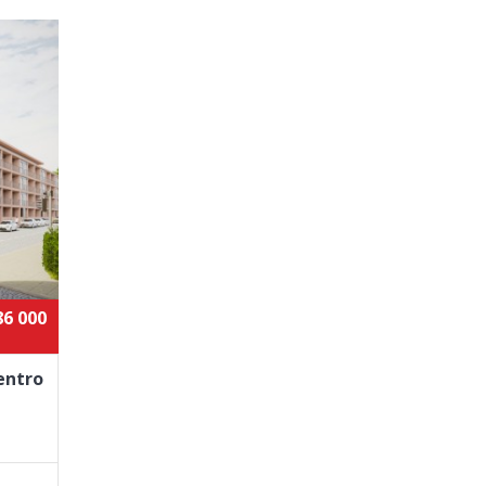
86 000
entro