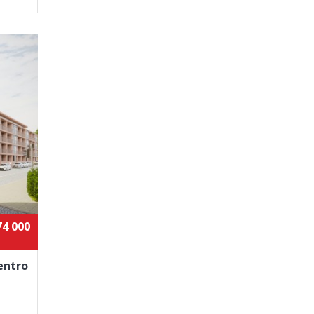
74 000
entro