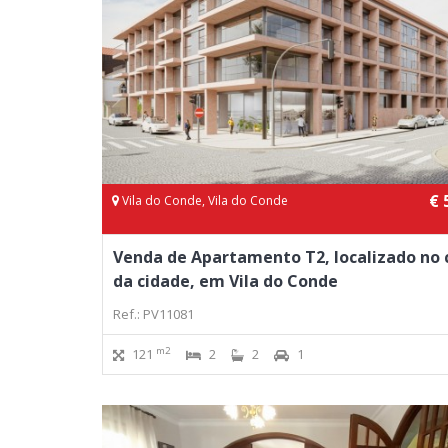
€ 
Vila do Conde, Vila do Conde
Venda de Apartamento T2, localizado no 
da cidade, em Vila do Conde
Ref.: PV11081
m2
121
2
2
1