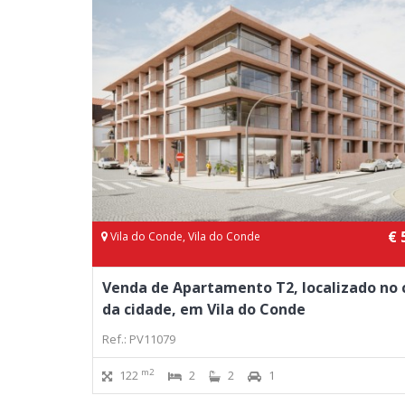
€ 
Vila do Conde, Vila do Conde
Venda de Apartamento T2, localizado no 
da cidade, em Vila do Conde
Ref.: PV11079
m2
122
2
2
1