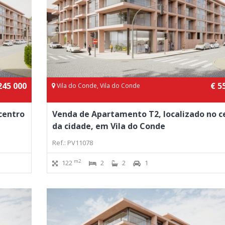
245 000
€ 5
Vila do Conde, Vila do Conde
centro
Venda de Apartamento T2, localizado no c
da cidade, em Vila do Conde
Ref.: PV11078
m2
122
2
2
1