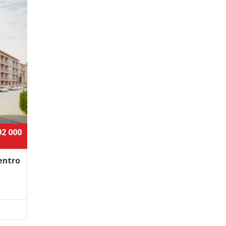
92 000
entro