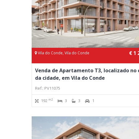
€ 1 
Vila do Conde, Vila do Conde
Venda de Apartamento T3, localizado no 
da cidade, em Vila do Conde
Ref.: PV11075
m2
192
3
3
1