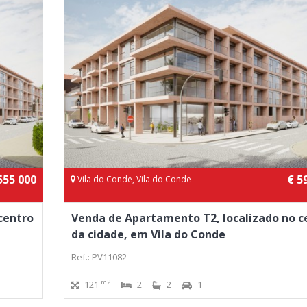
555 000
€ 5
Vila do Conde, Vila do Conde
centro
Venda de Apartamento T2, localizado no c
da cidade, em Vila do Conde
Ref.: PV11082
m2
121
2
2
1