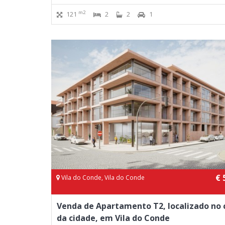
m2
121
2
2
1
€ 
Vila do Conde, Vila do Conde
Venda de Apartamento T2, localizado no 
da cidade, em Vila do Conde