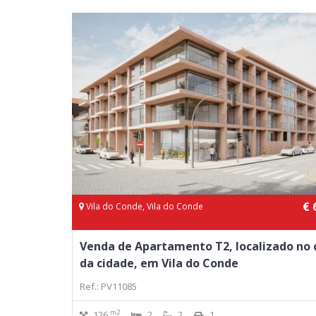
€ 
Vila do Conde, Vila do Conde
Venda de Apartamento T2, localizado no 
da cidade, em Vila do Conde
Ref.: PV11085
m2
126
2
2
1