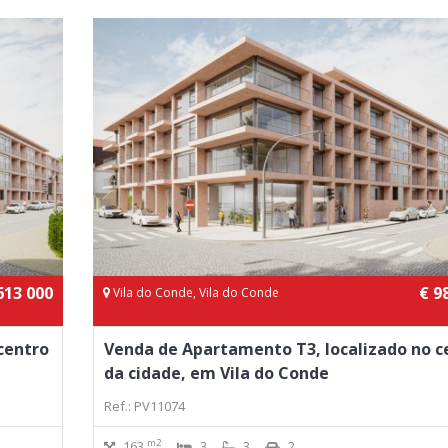
613 000
€ 9
Vila do Conde, Vila do Conde
centro
Venda de Apartamento T3, localizado no c
da cidade, em Vila do Conde
Ref.: PV11074
m2
163
3
3
2