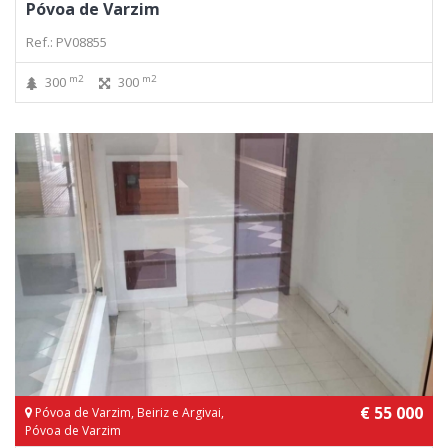
Póvoa de Varzim
Ref.: PV08855
m2
m2
300
300
€ 55 000
Póvoa de Varzim, Beiriz e Argivai,
Póvoa de Varzim