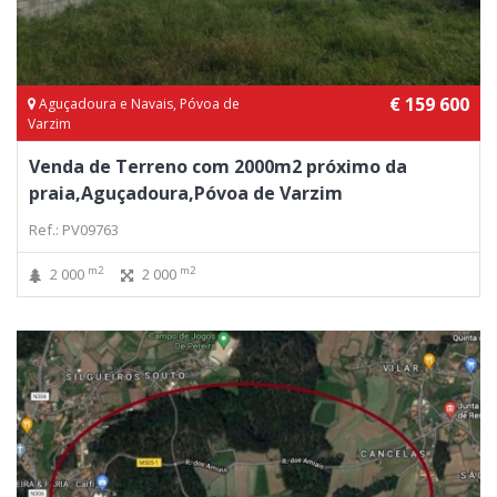
€ 159 600
Aguçadoura e Navais, Póvoa de
Varzim
Venda de Terreno com 2000m2 próximo da
praia,Aguçadoura,Póvoa de Varzim
Ref.: PV09763
m2
m2
2 000
2 000