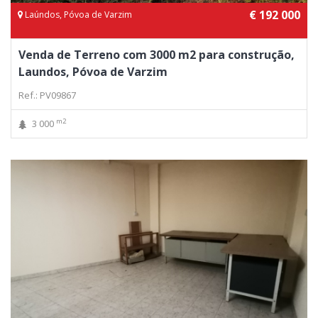
€ 192 000
Laúndos, Póvoa de Varzim
Venda de Terreno com 3000 m2 para construção,
Laundos, Póvoa de Varzim
Ref.: PV09867
m2
3 000