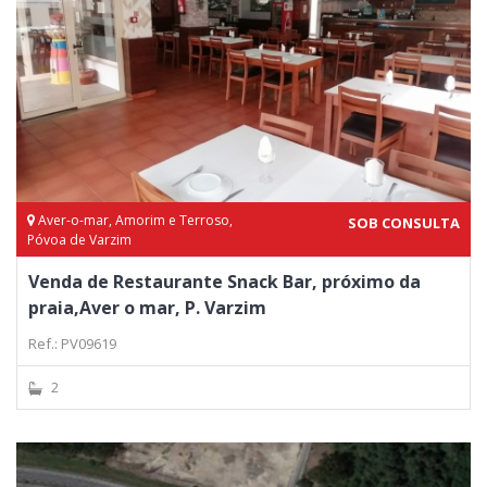
Aver-o-mar, Amorim e Terroso,
SOB CONSULTA
Póvoa de Varzim
Venda de Restaurante Snack Bar, próximo da
praia,Aver o mar, P. Varzim
Ref.: PV09619
2