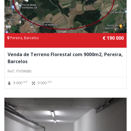
€ 190 000
Pereira, Barcelos
Venda de Terreno Florestal com 9000m2, Pereira,
Barcelos
Ref.: PV09680
m2
m2
9 000
9 000