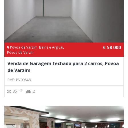
€ 58 000
Póvoa de Varzim, Beiriz e Argivai,
Póvoa de Varzim
Venda de Garagem fechada para 2 carros, Póvoa
de Varzim
Ref.: PV09648
m2
35
2