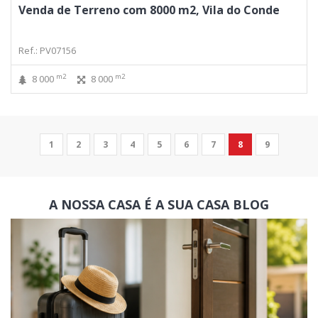
Venda de Terreno com 8000 m2, Vila do Conde
Ref.: PV07156
m2
m2
8 000
8 000
1
2
3
4
5
6
7
8
9
A NOSSA CASA É A SUA CASA
BLOG