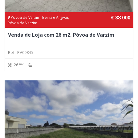
€ 88 000
Póvoa de Varzim, Beiriz e Argivai,
Póvoa de Varzim
Venda de Loja com 26 m2, Póvoa de Varzim
Ref.: PV09845
m2
26
1