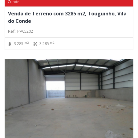
Conde
Venda de Terreno com 3285 m2, Touguinhó, Vila
do Conde
Ref.: PV05202
m2
m2
3 285
3 285