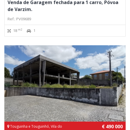
Venda de Garagem fechada para 1 carro, Póvoa
de Varzim.
Ref.: PV09689
m2
18
1
€ 490 000
Touguinha e Touguinhó, Vila do