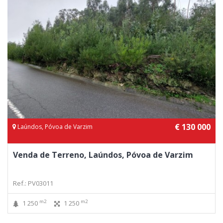
€ 130 000
Laúndos, Póvoa de Varzim
Venda de Terreno, Laúndos, Póvoa de Varzim
Ref.: PV03011
m2
m2
1 250
1 250