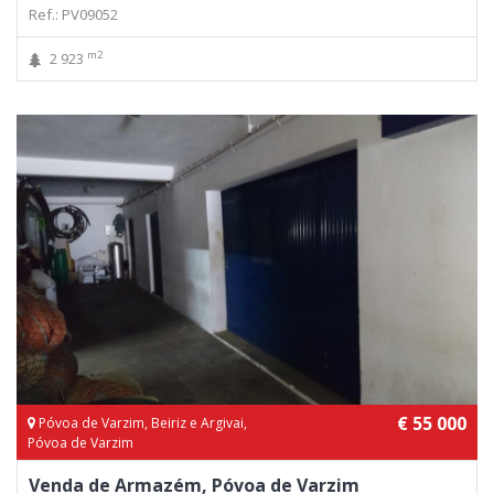
Ref.: PV09052
m2
2 923
€ 55 000
Póvoa de Varzim, Beiriz e Argivai,
Póvoa de Varzim
Venda de Armazém, Póvoa de Varzim