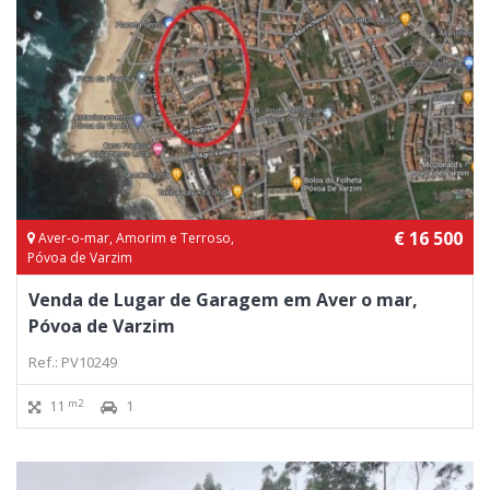
€ 16 500
Aver-o-mar, Amorim e Terroso,
Póvoa de Varzim
Venda de Lugar de Garagem em Aver o mar,
Póvoa de Varzim
Ref.: PV10249
m2
11
1