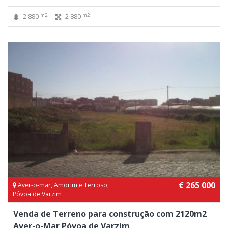
m2
m2
2 880
2 880
€ 265 000
Aver-o-mar, Amorim e Terroso,
Póvoa de Varzim
Venda de Terreno para construção com 2120m2
Aver-o-Mar Póvoa de Varzim