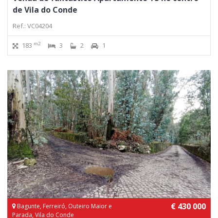
de Vila do Conde
Ref.: VC04204
m2
183
3
2
1
€ 430 000
Bagunte, Ferreiró, Outeiro Maior e
Parada, Vila do Conde