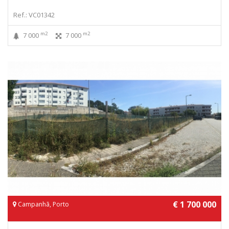
Ref.: VC01342
m2
m2
7 000
7 000
€ 1 700 000
Campanhã, Porto