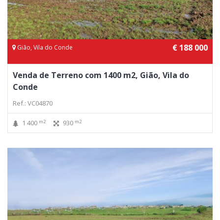
€ 188 000
Gião, Vila do Conde
Venda de Terreno com 1400 m2, Gião, Vila do
Conde
Ref.: VC04870
m2
m2
1 400
930