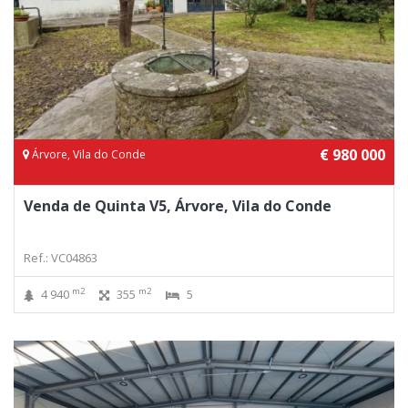
€ 980 000
Árvore, Vila do Conde
Venda de Quinta V5, Árvore, Vila do Conde
Ref.: VC04863
m2
m2
4 940
355
5