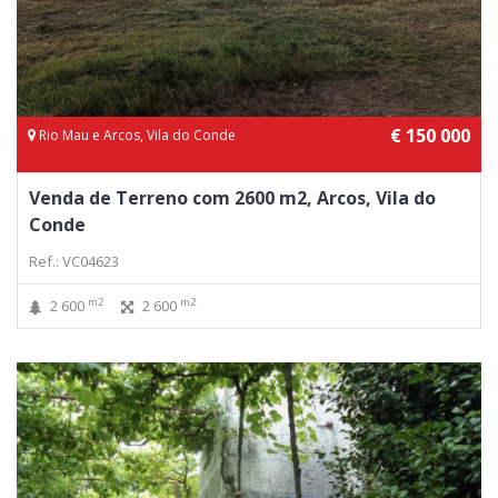
€ 150 000
Rio Mau e Arcos, Vila do Conde
Venda de Terreno com 2600 m2, Arcos, Vila do
Conde
Ref.: VC04623
m2
m2
2 600
2 600