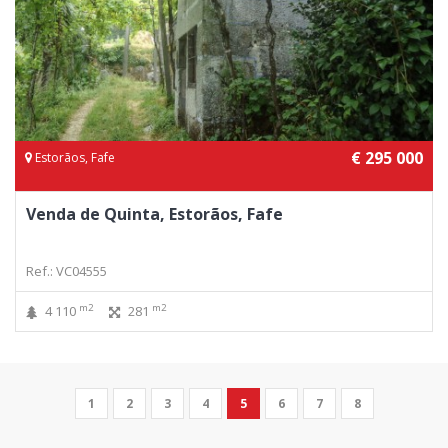
€ 295 000
Estorãos, Fafe
Venda de Quinta, Estorãos, Fafe
Ref.: VC04555
m2
m2
4 110
281
1
2
3
4
5
6
7
8