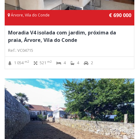
€ 690 000
Árvore, Vila do Conde
Moradia V4 isolada com jardim, próxima da
praia, Árvore, Vila do Conde
Ref.: VC04715
m2
m2
1 054
521
4
4
2