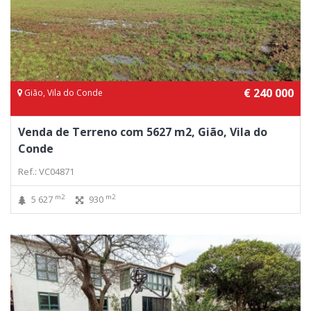
€ 240 000
Gião, Vila do Conde
Venda de Terreno com 5627 m2, Gião, Vila do
Conde
Ref.: VC04871
m2
m2
5 627
930