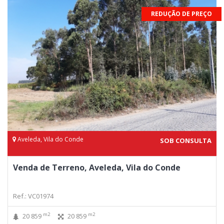
REDUÇÃO DE PREÇO
Aveleda, Vila do Conde
SOB CONSULTA
Venda de Terreno, Aveleda, Vila do Conde
Ref.: VC01974
m2
m2
20 859
20 859