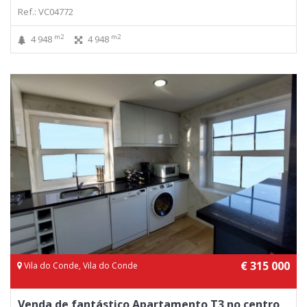
Ref.: VC04772
m2
m2
4 948
4 948
€ 315 000
Vila do Conde, Vila do Conde
Venda de fantástico Apartamento T3 no centro