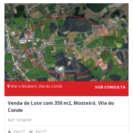
Vilar e Mosteiró, Vila do Conde
SOB CONSULTA
Venda de Lote com 350 m2, Mosteiró, Vila do
Conde
Ref.: VC04181
m2
m2
350
350