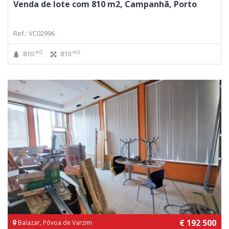
Venda de lote com 810 m2, Campanhã, Porto
Ref.: VC02996
m2
m2
810
810
€ 192 500
Balazar, Póvoa de Varzim