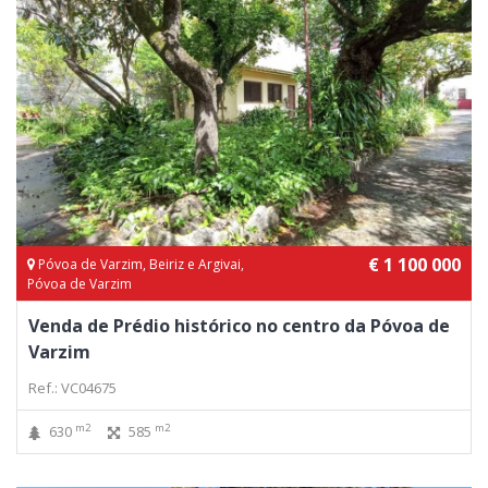
€ 1 100 000
Póvoa de Varzim, Beiriz e Argivai,
Póvoa de Varzim
Venda de Prédio histórico no centro da Póvoa de
Varzim
Ref.: VC04675
m2
m2
630
585