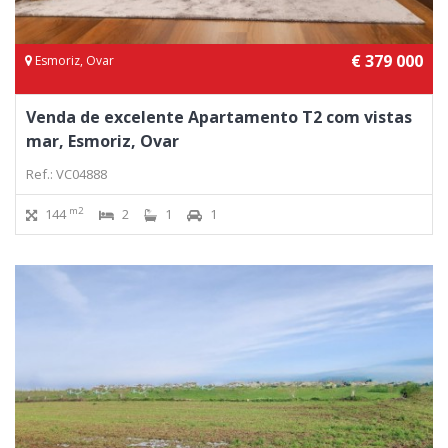
€ 379 000
Esmoriz, Ovar
Venda de excelente Apartamento T2 com vistas
mar, Esmoriz, Ovar
Ref.: VC04888
m2
144
2
1
1