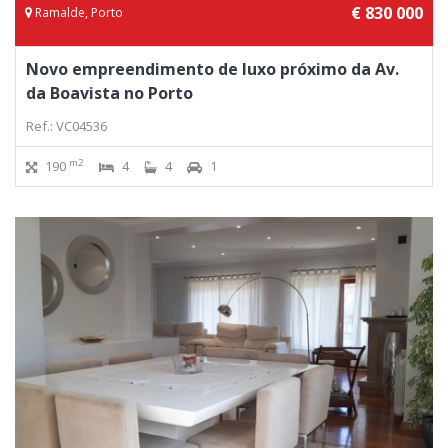
€ 830 000
Ramalde, Porto
Novo empreendimento de luxo próximo da Av.
da Boavista no Porto
Ref.: VC04536
m2
190
4
4
1