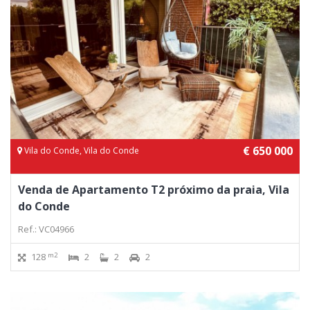
€ 650 000
Vila do Conde, Vila do Conde
Venda de Apartamento T2 próximo da praia, Vila
do Conde
Ref.: VC04966
m2
128
2
2
2