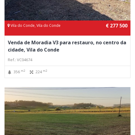
€ 277 500
Vila do Conde, Vila do Conde
Venda de Moradia V3 para restauro, no centro da
cidade, Vila do Conde
Ref.: VC04674
m2
m2
356
224