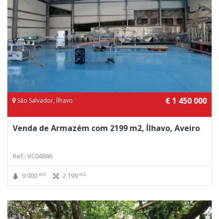
€ 1 450 000
São Salvador, Ílhavo
Venda de Armazém com 2199 m2, Ílhavo, Aveiro
Ref.: VC04846
m2
m2
9 000
2 199