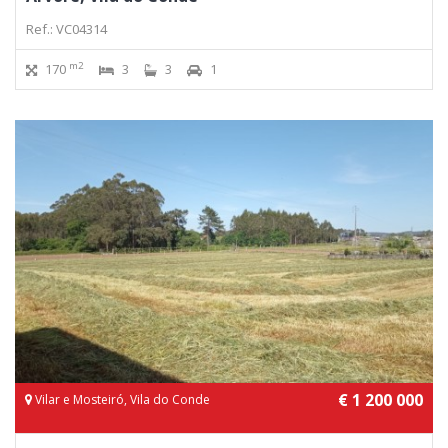
Ref.: VC04314
m2
170
3
3
1
€ 1 200 000
Vilar e Mosteiró, Vila do Conde