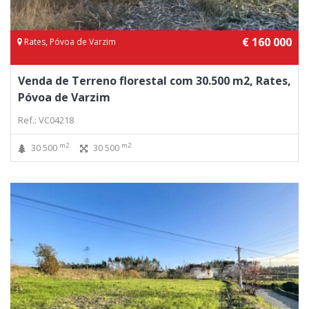
€ 160 000
Rates, Póvoa de Varzim
Venda de Terreno florestal com 30.500 m2, Rates,
Póvoa de Varzim
Ref.: VC04218
m2
m2
30 500
30 500