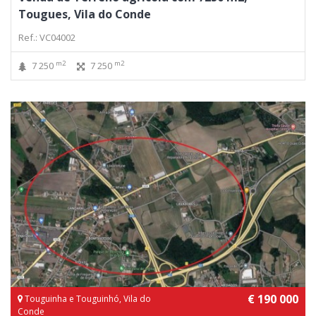
Tougues, Vila do Conde
Ref.: VC04002
m2
m2
7 250
7 250
€ 190 000
Touguinha e Touguinhó, Vila do
Conde