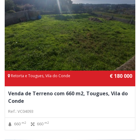
€ 180 000
Retorta e Tougues, Vila do Conde
Venda de Terreno com 660 m2, Tougues, Vila do
Conde
Ref.: VC04093
m2
m2
660
660