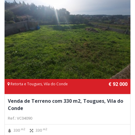
€ 92 000
Retorta e Tougues, Vila do Conde
Venda de Terreno com 330 m2, Tougues, Vila do
Conde
Ref.: VC04090
m2
m2
330
330