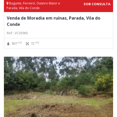
Bagunte, Ferreiró, Outeiro Maior e
SOB CONSULTA
Parada, Vila do Conde
Venda de Moradia em ruínas, Parada, Vila do
Conde
Ref.: VC03965
m2
m2
807
72