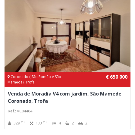
€ 650 000
Coronado ( São Romão e São
Mamede), Trofa
Venda de Moradia V4 com jardim, São Mamede
Coronado, Trofa
Ref.: VC04464
m2
m2
329
133
4
2
2