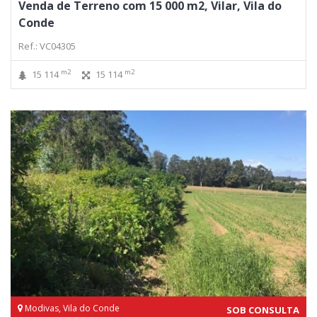
Venda de Terreno com 15 000 m2, Vilar, Vila do
Conde
Ref.: VC04305
m2
m2
15 114
15 114
Modivas, Vila do Conde
SOB CONSULTA