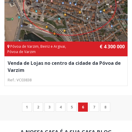
€ 4 300 000
Póvoa de Varzim, Beiriz e Argivai,
Póvoa de Varzim
Venda de Lojas no centro da cidade da Póvoa de
Varzim
Ref.: VC03838
1
2
3
4
5
6
7
8