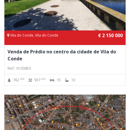
€ 2 150 000
Vila do Conde, Vila do Conde
Venda de Prédio no centro da cidade de Vila do
Conde
Ref.: VC03853
m2
m2
762
937
15
13