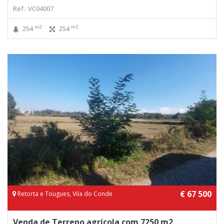
Ref.: VC04007
m2
m2
254
254
€ 67 500
Retorta e Tougues, Vila do Conde
Venda de Terreno agrícola com 7250 m2,