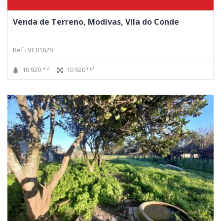
Venda de Terreno, Modivas, Vila do Conde
Ref.: VC01626
m2
m2
10 920
10 920