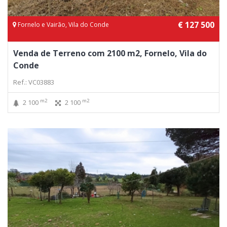
€ 127 500
Fornelo e Vairão, Vila do Conde
Venda de Terreno com 2100 m2, Fornelo, Vila do
Conde
Ref.: VC03883
m2
m2
2 100
2 100