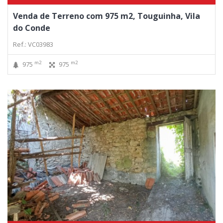
Venda de Terreno com 975 m2, Touguinha, Vila
do Conde
Ref.: VC03983
m2
m2
975
975