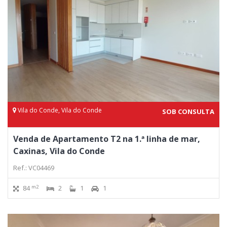
Vila do Conde, Vila do Conde
SOB CONSULTA
Venda de Apartamento T2 na 1.ª linha de mar,
Caxinas, Vila do Conde
Ref.: VC04469
m2
84
2
1
1