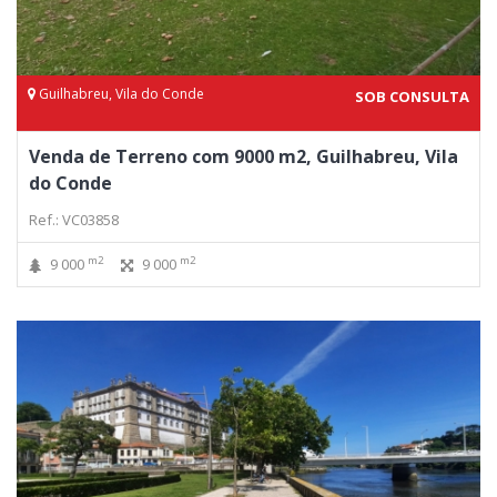
Guilhabreu, Vila do Conde
SOB CONSULTA
Venda de Terreno com 9000 m2, Guilhabreu, Vila
do Conde
Ref.: VC03858
m2
m2
9 000
9 000