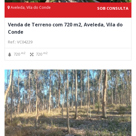
Aveleda, Vila do Conde
SOB CONSULTA
Venda de Terreno com 720 m2, Aveleda, Vila do
Conde
Ref.: VC04229
m2
m2
720
720