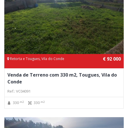
€ 92 000
Retorta e Tougues, Vila do Conde
Venda de Terreno com 330 m2, Tougues, Vila do
Conde
Ref.: VC04091
m2
m2
330
330