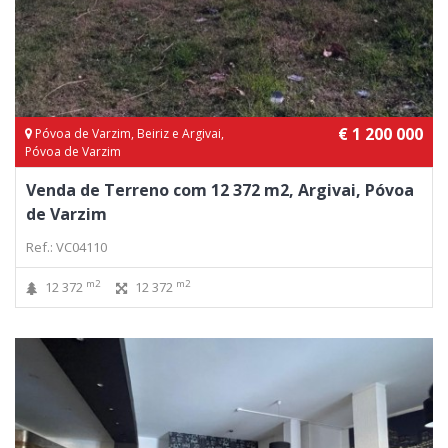
€ 1 200 000
Póvoa de Varzim, Beiriz e Argivai,
Póvoa de Varzim
Venda de Terreno com 12 372 m2, Argivai, Póvoa
de Varzim
Ref.: VC04110
m2
m2
12 372
12 372