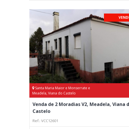
VEND
Santa Maria Maior e Monserrate e
Meadela, Viana do Castelo
Venda de 2 Moradias V2, Meadela, Viana 
Castelo
Ref.: VCC12601