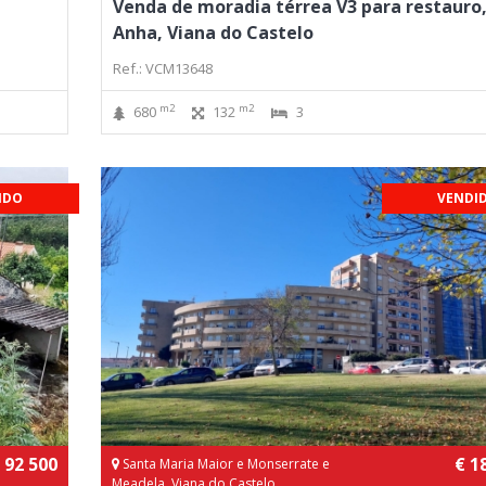
Venda de moradia térrea V3 para restauro, 
Anha, Viana do Castelo
Ref.: VCM13648
m2
m2
680
132
3
IDO
VENDI
 92 500
€ 1
Santa Maria Maior e Monserrate e
Meadela, Viana do Castelo