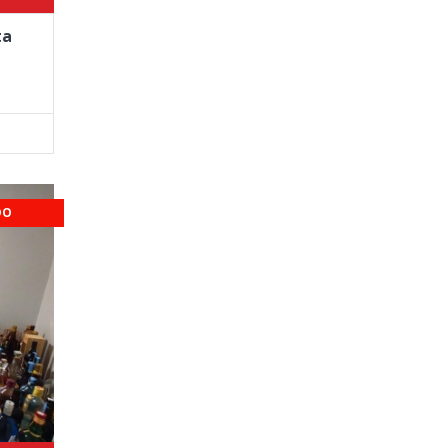
ta
DO