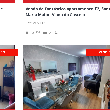
de
Venda de fantástico apartamento T2, San
Maria Maior, Viana do Castelo
Ref.: VCM13786
m2
109
2
2
IDO
VENDI