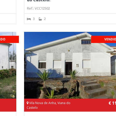
Ref.: VCC12502
3
2
IDO
VENDI
€ 1
Vila Nova de Anha, Viana do
Castelo