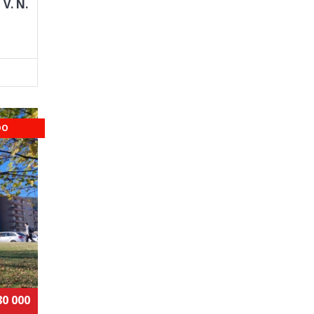
V. N.
DO
80 000