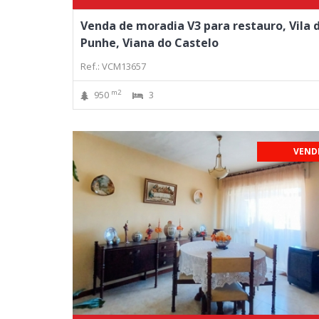
Venda de moradia V3 para restauro, Vila 
Punhe, Viana do Castelo
Ref.: VCM13657
m2
950
3
VEND