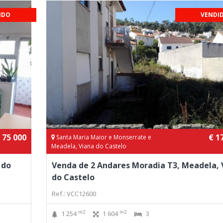
IDO
VENDI
 75 000
€ 1
Santa Maria Maior e Monserrate e
Meadela, Viana do Castelo
 do
Venda de 2 Andares Moradia T3, Meadela, 
do Castelo
Ref.: VCC12600
m2
m2
1 254
1 604
3