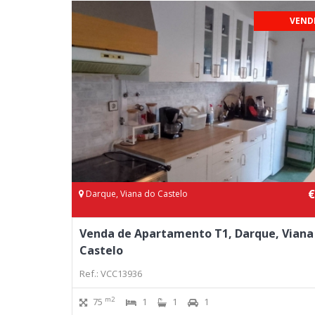
VEND
€
Darque, Viana do Castelo
Venda de Apartamento T1, Darque, Viana
Castelo
Ref.: VCC13936
m2
75
1
1
1