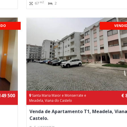
m2
67
2
IDO
VENDI
149 500
€ 
Santa Maria Maior e Monserrate e
Meadela, Viana do Castelo
Venda de Apartamento T1, Meadela, Viana
Castelo.