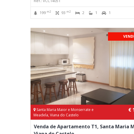
Ref.: VCC14051
m2
m2
199
93
2
1
1
VEND
€ 
Santa Maria Maior e Monserrate e
Meadela, Viana do Castelo
Venda de Apartamento T1, Santa Maria M
Viana do Castelo