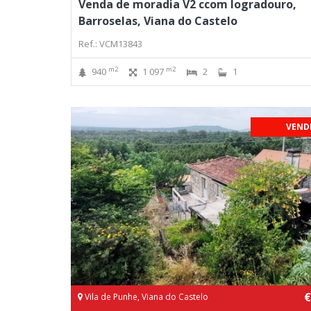
Venda de moradia V2 ccom logradouro,
Barroselas, Viana do Castelo
Ref.: VCM13843
m2
m2
940
1 097
2
1
VEND
€
Vila de Punhe, Viana do Castelo