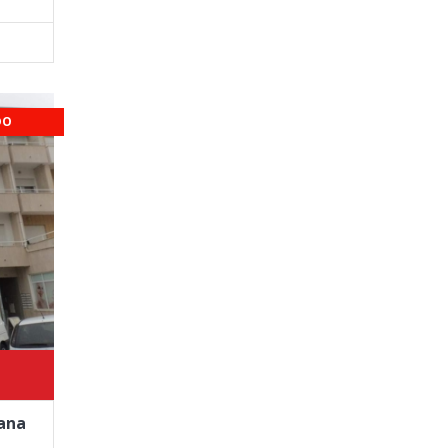
DO
ana