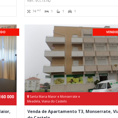
Ref.: VCC13742
m2
74
1
1
1
IDO
VENDI
160 000
Santa Maria Maior e Monserrate e
Meadela, Viana do Castelo
aior,
Venda de Apartamento T3, Monserrate, Vi
do Castelo.