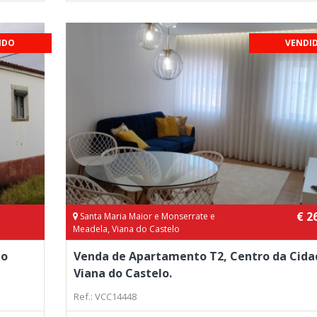
IDO
VENDI
€ 2
Santa Maria Maior e Monserrate e
Meadela, Viana do Castelo
do
Venda de Apartamento T2, Centro da Cida
Viana do Castelo.
Ref.: VCC14448