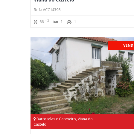
Ref.: VCC14396
m2
66
1
1
VEND
Barroselas e Carvoeiro, Viana do
Castelo