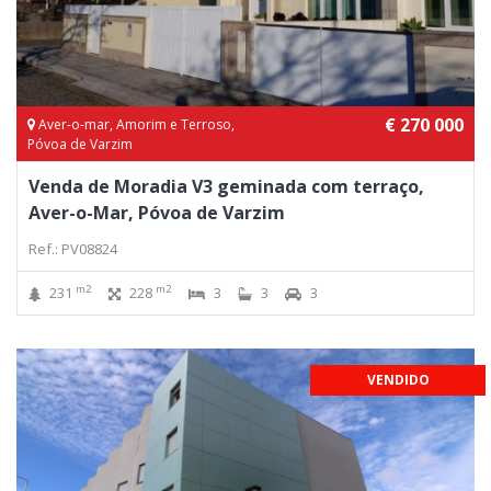
€ 270 000
Aver-o-mar, Amorim e Terroso,
Póvoa de Varzim
Venda de Moradia V3 geminada com terraço,
Aver-o-Mar, Póvoa de Varzim
Ref.: PV08824
m2
m2
231
228
3
3
3
VENDIDO