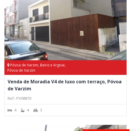
Póvoa de Varzim, Beiriz e Argivai,
Póvoa de Varzim
Venda de Moradia V4 de luxo com terraço, Póvoa
de Varzim
Ref.: PV08870
4
4
3