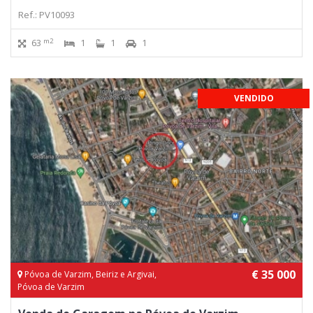
Ref.: PV10093
m2
63
1
1
1
VENDIDO
€ 35 000
Póvoa de Varzim, Beiriz e Argivai,
Póvoa de Varzim