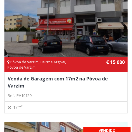
€ 15 000
Póvoa de Varzim, Beiriz e Argivai,
Póvoa de Varzim
Venda de Garagem com 17m2 na Póvoa de
Varzim
Ref.: PV10129
m2
17
VENDIDO