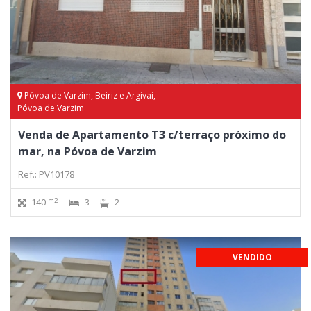
Póvoa de Varzim, Beiriz e Argivai,
Póvoa de Varzim
Venda de Apartamento T3 c/terraço próximo do
mar, na Póvoa de Varzim
Ref.: PV10178
m2
140
3
2
VENDIDO