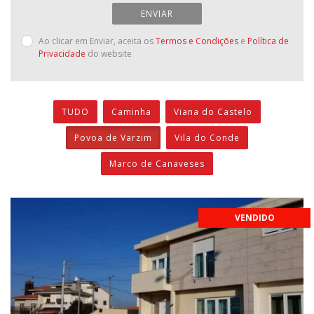
ENVIAR
Ao clicar em Enviar, aceita os
Termos e Condições
e
Política de
Privacidade
do website
TUDO
Caminha
Viana do Castelo
Povoa de Varzim
Vila do Conde
Marco de Canaveses
VENDIDO