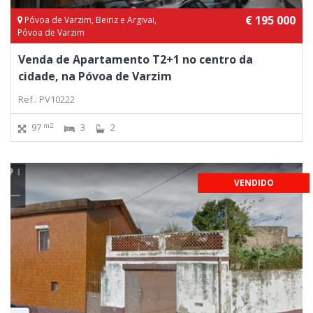
€ 195 000
Póvoa de Varzim, Beiriz e Argivai,
Póvoa de Varzim
Venda de Apartamento T2+1 no centro da
cidade, na Póvoa de Varzim
Ref.: PV10222
m2
97
3
2
VENDIDO