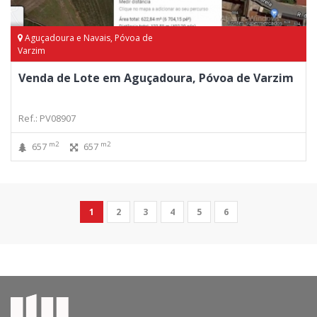
Aguçadoura e Navais, Póvoa de
Varzim
Venda de Lote em Aguçadoura, Póvoa de Varzim
Ref.: PV08907
m2
m2
657
657
1
2
3
4
5
6