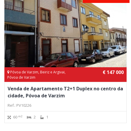
€ 147 000
Póvoa de Varzim, Beiriz e Argivai,
Póvoa de Varzim
Venda de Apartamento T2+1 Duplex no centro da
cidade, Póvoa de Varzim
Ref.: PV10226
m2
60
2
1