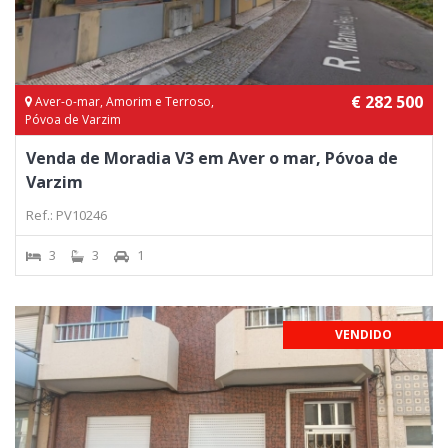
€ 282 500
Aver-o-mar, Amorim e Terroso,
Póvoa de Varzim
Venda de Moradia V3 em Aver o mar, Póvoa de
Varzim
Ref.: PV10246
3
3
1
VENDIDO