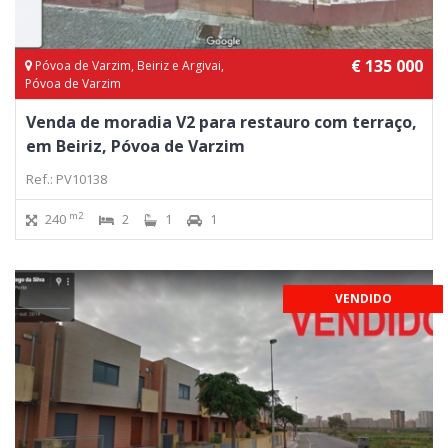
€ 135 000
Póvoa de Varzim, Beiriz e Argivai,
Póvoa de Varzim
Venda de moradia V2 para restauro com terraço,
em Beiriz, Póvoa de Varzim
Ref.: PV10138
m2
240
2
1
1
VENDIDO