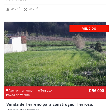
m2
m2
417
417
VENDIDO
€ 96 000
Aver-o-mar, Amorim e Terroso,
Póvoa de Varzim
Venda de Terreno para construção, Terroso,