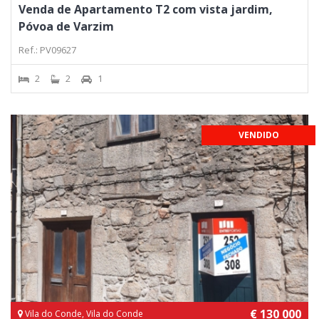
Venda de Apartamento T2 com vista jardim,
Póvoa de Varzim
Ref.: PV09627
2
2
1
VENDIDO
€ 130 000
Vila do Conde, Vila do Conde