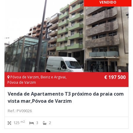
VENDIDO
€ 197 500
Póvoa de Varzim, Beiriz e Argivai,
Póvoa de Varzim
Venda de Apartamento T3 próximo da praia com
vista mar,Póvoa de Varzim
Ref.: PV09026
m2
125
3
2