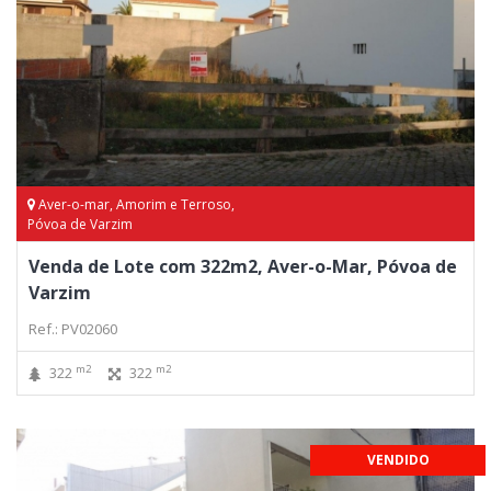
Aver-o-mar, Amorim e Terroso,
Póvoa de Varzim
Venda de Lote com 322m2, Aver-o-Mar, Póvoa de
Varzim
Ref.: PV02060
m2
m2
322
322
VENDIDO