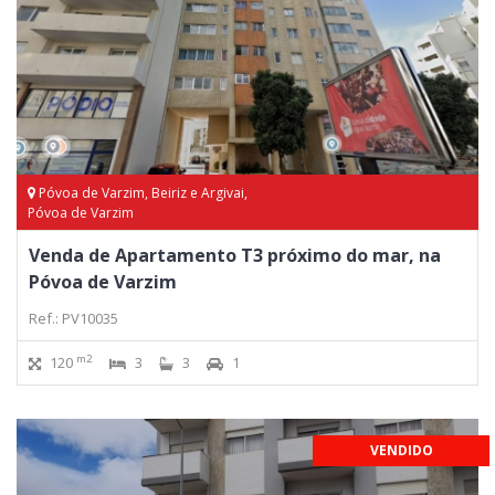
Póvoa de Varzim, Beiriz e Argivai,
Póvoa de Varzim
Venda de Apartamento T3 próximo do mar, na
Póvoa de Varzim
Ref.: PV10035
m2
120
3
3
1
VENDIDO