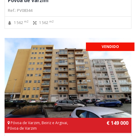
Póvoa de Varzim
Ref.: PV08344
m2
m2
1 562
1 562
VENDIDO
€ 149 000
Póvoa de Varzim, Beiriz e Argivai,
Póvoa de Varzim