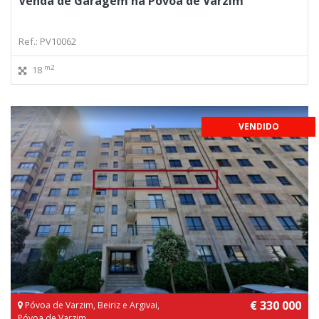
Venda de Garagem na Póvoa de Varzim
Ref.: PV10062
m2
18
VENDIDO
€ 330 000
Póvoa de Varzim, Beiriz e Argivai,
Póvoa de Varzim