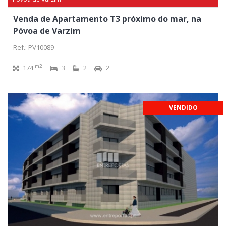
Venda de Apartamento T3 próximo do mar, na
Póvoa de Varzim
Ref.: PV10089
m2
174
3
2
2
VENDIDO