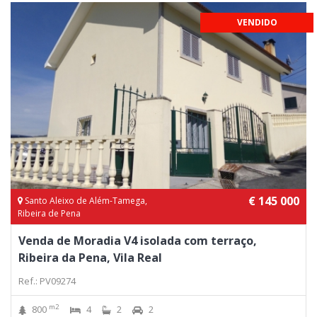
VENDIDO
€ 145 000
Santo Aleixo de Além-Tamega,
Ribeira de Pena
Venda de Moradia V4 isolada com terraço,
Ribeira da Pena, Vila Real
Ref.: PV09274
m2
800
4
2
2