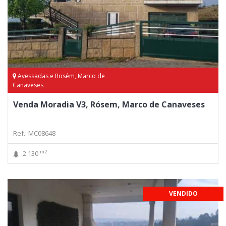
Avessadas e Rosém, Marco de
Canaveses
Venda Moradia V3, Rósem, Marco de Canaveses
Ref.: MC08648
m2
2 130
VENDIDO