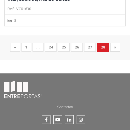
Ref.: VC01630
3
«
1
...
24
25
26
27
28
»
Contactos