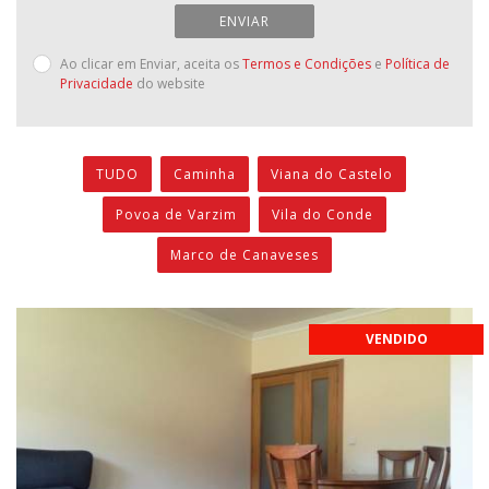
ENVIAR
Ao clicar em Enviar, aceita os
Termos e Condições
e
Política de
Privacidade
do website
TUDO
Caminha
Viana do Castelo
Povoa de Varzim
Vila do Conde
Marco de Canaveses
VENDIDO