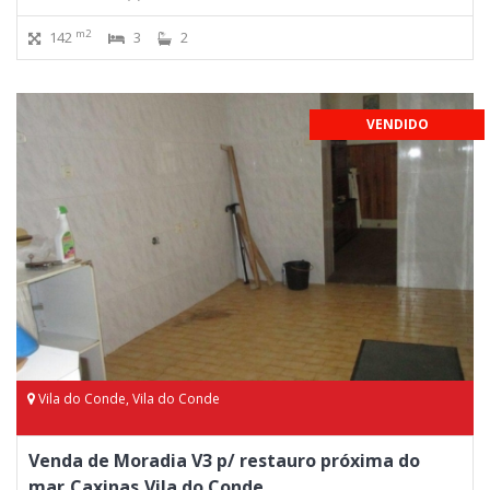
m2
142
3
2
VENDIDO
Vila do Conde, Vila do Conde
Venda de Moradia V3 p/ restauro próxima do
mar,Caxinas,Vila do Conde