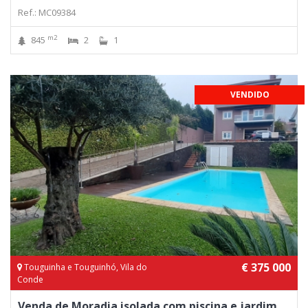
Ref.: MC09384
m2
845
2
1
VENDIDO
€ 375 000
Touguinha e Touguinhó, Vila do
Conde
Venda de Moradia isolada com piscina e jardim,