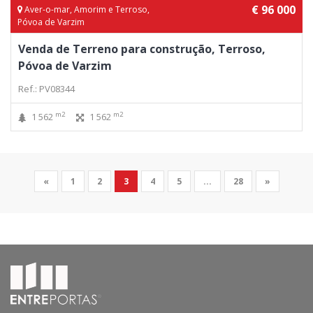
€ 96 000
Aver-o-mar, Amorim e Terroso,
Póvoa de Varzim
Venda de Terreno para construção, Terroso,
Póvoa de Varzim
Ref.: PV08344
m2
m2
1 562
1 562
«
1
2
3
4
5
...
28
»