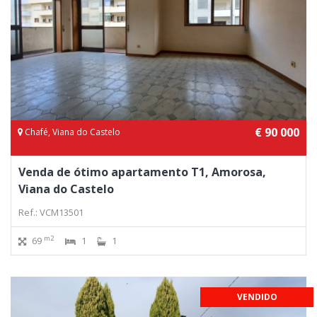
€ 90 000
Chafé, Viana do Castelo
Venda de ótimo apartamento T1, Amorosa,
Viana do Castelo
Ref.: VCM13501
m2
69
1
1
VENDIDO