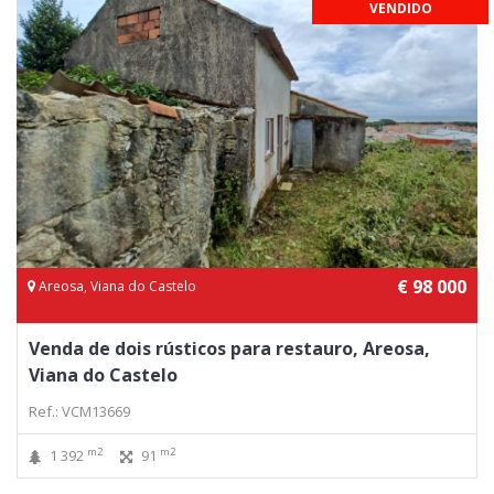
VENDIDO
€ 98 000
Areosa, Viana do Castelo
Venda de dois rústicos para restauro, Areosa,
Viana do Castelo
Ref.: VCM13669
m2
m2
1 392
91