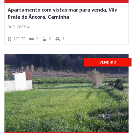
Apartamento com vistas mar para venda, Vila
Praia de Âncora, Caminha
Ref.: C02394
m2
123
2
2
1
VENDIDO