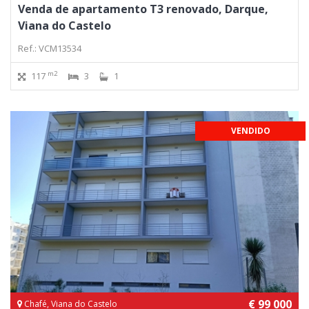
Venda de apartamento T3 renovado, Darque,
Viana do Castelo
Ref.: VCM13534
m2
117
3
1
VENDIDO
€ 99 000
Chafé, Viana do Castelo