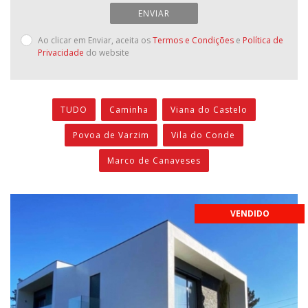
ENVIAR
Ao clicar em Enviar, aceita os
Termos e Condições
e
Política de
Privacidade
do website
TUDO
Caminha
Viana do Castelo
Povoa de Varzim
Vila do Conde
Marco de Canaveses
VENDIDO