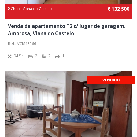
€ 132 500
Chafé, Viana do Castelo
Venda de apartamento T2 c/ lugar de garagem,
Amorosa, Viana do Castelo
Ref.: VCM13566
m2
94
2
2
1
VENDIDO