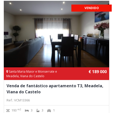
VENDIDO
€ 189 000
Santa Maria Maior e Monserrate e
Meadela, Viana do Castelo
Venda de fantástico apartamento T3, Meadela,
Viana do Castelo
Ref.: VCM13366
m2
193
3
3
1