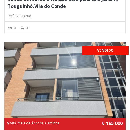
Touguinhó,Vila do Conde
Ref.: VC03208
5
3
VENDIDO
€ 165 000
Vila Praia de Âncora, Caminha