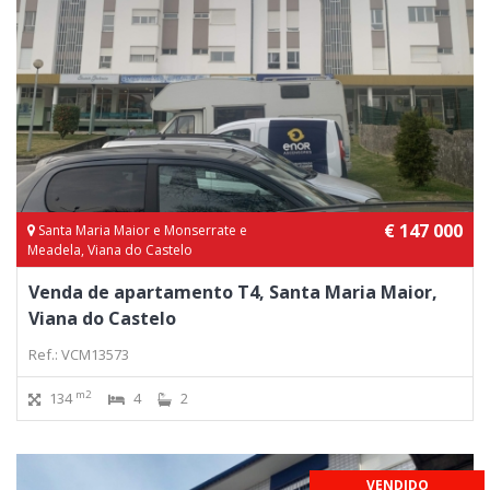
€ 147 000
Santa Maria Maior e Monserrate e
Meadela, Viana do Castelo
Venda de apartamento T4, Santa Maria Maior,
Viana do Castelo
Ref.: VCM13573
m2
134
4
2
VENDIDO