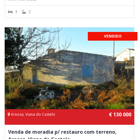
3
2
VENDIDO
€ 130 000
Areosa, Viana do Castelo
Venda de moradia p/ restauro com terreno,