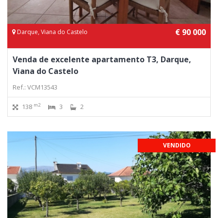
€ 90 000
Darque, Viana do Castelo
Venda de excelente apartamento T3, Darque,
Viana do Castelo
Ref.: VCM13543
m2
138
3
2
VENDIDO