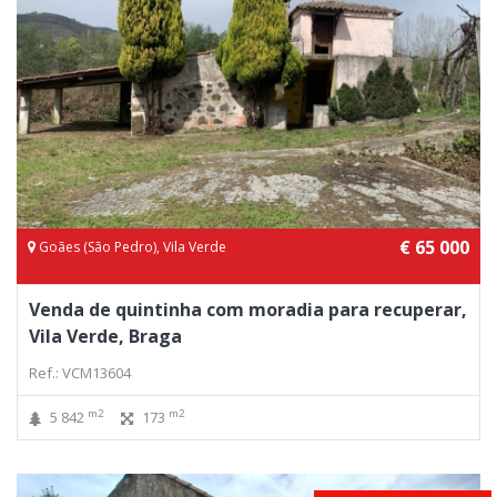
€ 65 000
Goães (São Pedro), Vila Verde
Venda de quintinha com moradia para recuperar,
Vila Verde, Braga
Ref.: VCM13604
m2
m2
5 842
173