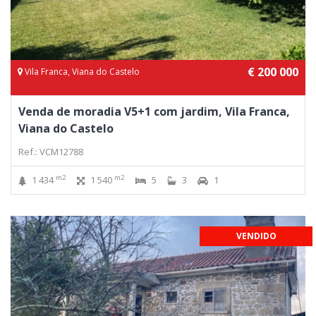
€ 200 000
Vila Franca, Viana do Castelo
Venda de moradia V5+1 com jardim, Vila Franca,
Viana do Castelo
Ref.: VCM12788
m2
m2
1 434
1 540
5
3
1
VENDIDO