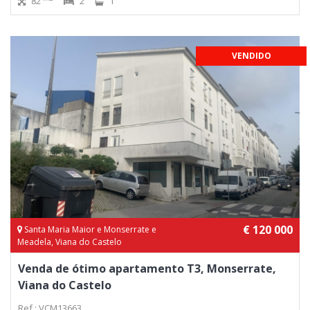
82
2
1
VENDIDO
€ 120 000
Santa Maria Maior e Monserrate e
Meadela, Viana do Castelo
Venda de ótimo apartamento T3, Monserrate,
Viana do Castelo
Ref.: VCM13663