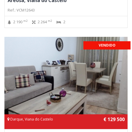
Areosa, Viana do Castelo
Ref.: VCM12643
m2
m2
2 190
2 264
2
VENDIDO
€ 129 500
Darque, Viana do Castelo