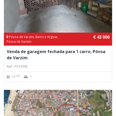
€ 43 000
Póvoa de Varzim, Beiriz e Argivai,
Póvoa de Varzim
Venda de garagem fechada para 1 carro, Póvoa
de Varzim
Ref.: PV10742
m2
17
1