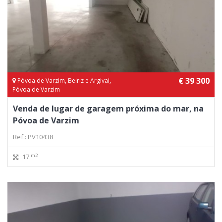
€ 39 300
Póvoa de Varzim, Beiriz e Argivai,
Póvoa de Varzim
Venda de lugar de garagem próxima do mar, na
Póvoa de Varzim
Ref.: PV10438
m2
17