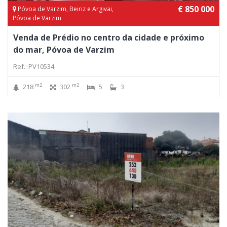
€ 850 000
Póvoa de Varzim, Beiriz e Argivai,
Póvoa de Varzim
Venda de Prédio no centro da cidade e próximo
do mar, Póvoa de Varzim
Ref.: PV10534
m2
m2
218
302
5
3