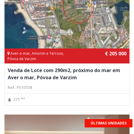
€ 205 000
Aver-o-mar, Amorim e Terroso,
Póvoa de Varzim
Venda de Lote com 290m2, próximo do mar em
Aver o mar, Póvoa de Varzim
Ref.: PV10728
m2
271
ÚLTIMAS UNIDADES