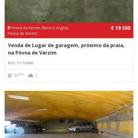
€ 19 500
Póvoa de Varzim, Beiriz e Argivai,
Póvoa de Varzim
Venda de Lugar de garagem, próximo da praia,
na Póvoa de Varzim
Ref.: PV10488
m2
13
1