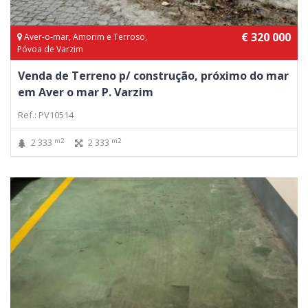
€ 320 000
Aver-o-mar, Amorim e Terroso,
Póvoa de Varzim
Venda de Terreno p/ construção, próximo do mar
em Aver o mar P. Varzim
Ref.: PV10514
m2
m2
2 333
2 333