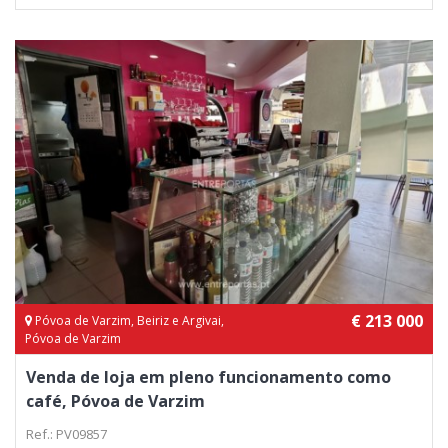
€ 213 000
Póvoa de Varzim, Beiriz e Argivai,
Póvoa de Varzim
Venda de loja em pleno funcionamento como
café, Póvoa de Varzim
Ref.: PV09857