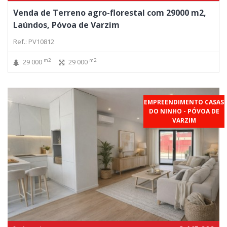
Venda de Terreno agro-florestal com 29000 m2,
Laúndos, Póvoa de Varzim
Ref.: PV10812
m2
m2
29 000
29 000
EMPREENDIMENTO CASAS
DO NINHO - PÓVOA DE
VARZIM