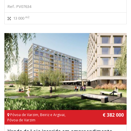
Ref.: PV07634
m2
13 000
€ 382 000
Póvoa de Varzim, Beiriz e Argivai,
Póvoa de Varzim