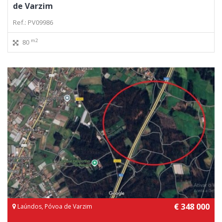
de Varzim
Ref.: PV09986
m2
80
€ 348 000
Laúndos, Póvoa de Varzim