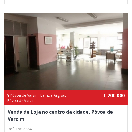
€ 200 000
Póvoa de Varzim, Beiriz e Argivai,
Póvoa de Varzim
Venda de Loja no centro da cidade, Póvoa de
Varzim
Ref.: PV08384