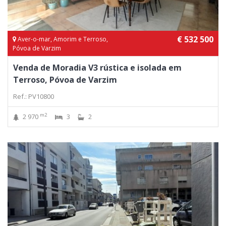
€ 532 500
Aver-o-mar, Amorim e Terroso,
Póvoa de Varzim
Venda de Moradia V3 rústica e isolada em
Terroso, Póvoa de Varzim
Ref.: PV10800
m2
2 970
3
2