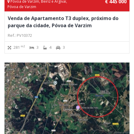
€ 445 000
Póvoa de Varzim, Beiriz e Argivai,
Póvoa de Varzim
Venda de Apartamento T3 duplex, próximo do
parque da cidade, Póvoa de Varzim
Ref.: PV10372
m2
281
3
4
3