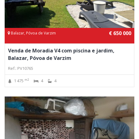
€ 650 000
Balazar, Póvoa de Varzim
Venda de Moradia V4 com piscina e jardim,
Balazar, Póvoa de Varzim
Ref.: PV10765
m2
1 475
4
4