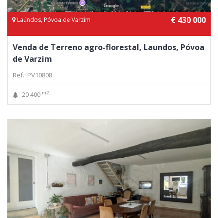
€ 430 000
Laúndos, Póvoa de Varzim
Venda de Terreno agro-florestal, Laundos, Póvoa
de Varzim
Ref.: PV10808
m2
20 400