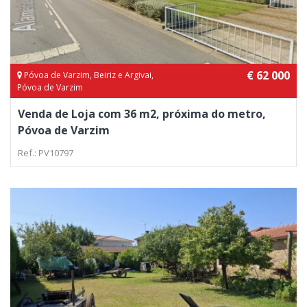
€ 62 000
Póvoa de Varzim, Beiriz e Argivai,
Póvoa de Varzim
Venda de Loja com 36 m2, próxima do metro,
Póvoa de Varzim
Ref.: PV10797