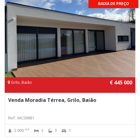
BAIXA DE PREÇO
€ 445 000
Grilo, Baião
Venda Moradia Térrea, Grilo, Baião
Ref.: MC09881
m2
2 000
3
3
1