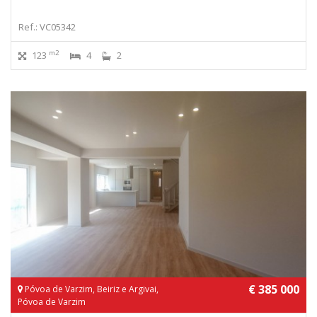
Ref.: VC05342
m2
123
4
2
€ 385 000
Póvoa de Varzim, Beiriz e Argivai,
Póvoa de Varzim