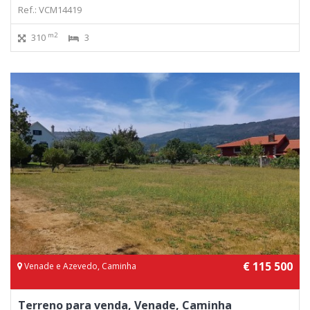
Ref.: VCM14419
m2
310
3
€ 115 500
Venade e Azevedo, Caminha
Terreno para venda, Venade, Caminha