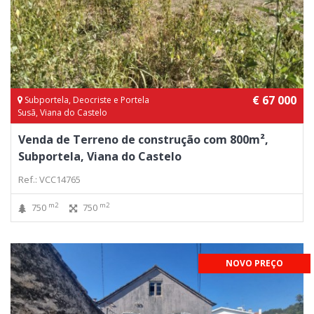
€ 67 000
Subportela, Deocriste e Portela
Susã, Viana do Castelo
Venda de Terreno de construção com 800m²,
Subportela, Viana do Castelo
Ref.: VCC14765
m2
m2
750
750
NOVO PREÇO