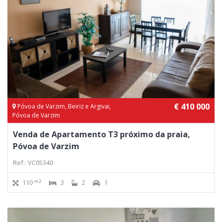
€ 410 000
Póvoa de Varzim, Beiriz e Argivai,
Póvoa de Varzim
Venda de Apartamento T3 próximo da praia,
Póvoa de Varzim
Ref.: VC05340
m2
110
3
2
1