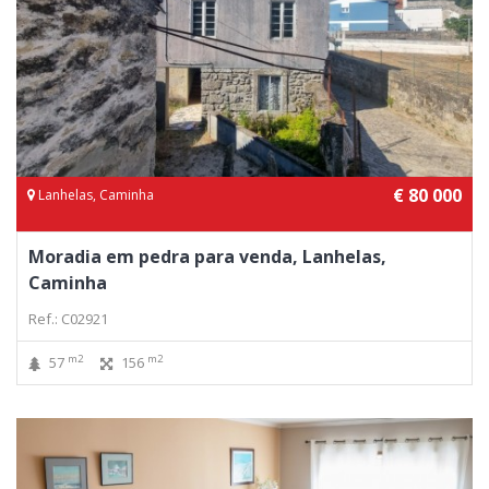
€ 80 000
Lanhelas, Caminha
Moradia em pedra para venda, Lanhelas,
Caminha
Ref.: C02921
m2
m2
57
156