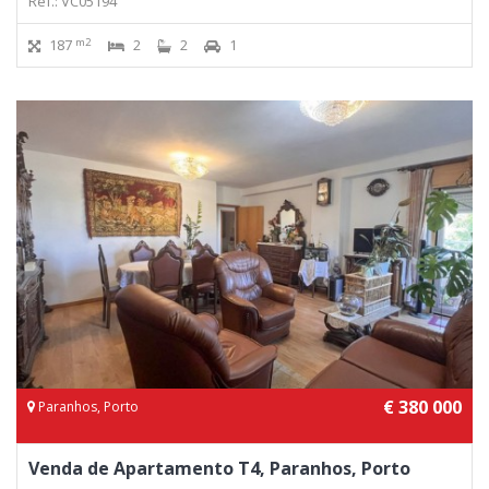
Ref.: VC05194
m2
187
2
2
1
€ 380 000
Paranhos, Porto
Venda de Apartamento T4, Paranhos, Porto