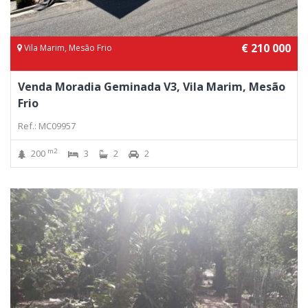
€ 210 000
Vila Marim, Mesão Frio
Venda Moradia Geminada V3, Vila Marim, Mesão
Frio
Ref.: MC09957
m2
200
3
2
2