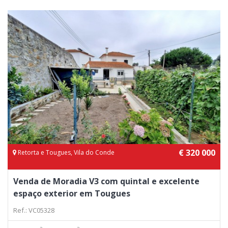
€ 320 000
Retorta e Tougues, Vila do Conde
Venda de Moradia V3 com quintal e excelente
espaço exterior em Tougues
Ref.: VC05328