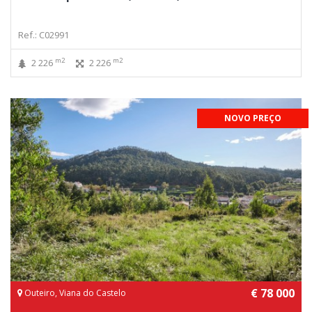
Ref.: C02991
m2
m2
2 226
2 226
NOVO PREÇO
€ 78 000
Outeiro, Viana do Castelo