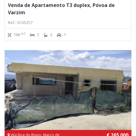
Venda de Apartamento T3 duplex, Póvoa de
Varzim
Ref.: VC05257
m2
196
3
3
1
€ 265 000
Vila Boa do Bispo, Marco de