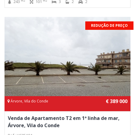
m2
m2
243
101
3
2
2
REDUÇÃO DE PREÇO
€ 389 000
Árvore, Vila do Conde
Venda de Apartamento T2 em 1ª linha de mar,
Árvore, Vila do Conde