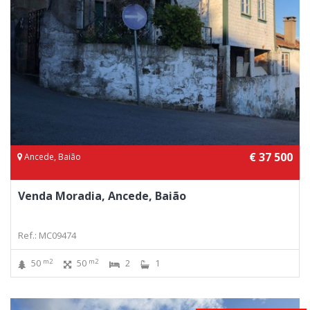
€ 37 500
Ancede, Baião
Venda Moradia, Ancede, Baião
Ref.: MC09474
m2
m2
50
50
2
1