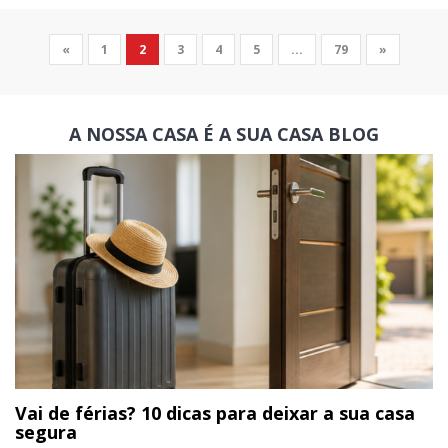
«
1
2
3
4
5
...
79
»
A NOSSA CASA É A SUA CASA
BLOG
Vai de férias? 10 dicas para deixar a sua casa
segura