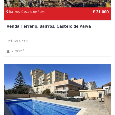
€ 21 000
Bairros, Castelo de Paiva
Venda Terreno, Bairros, Castelo de Paiva
Ref.: MC07992
m2
2 700