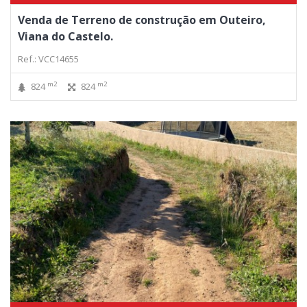
Venda de Terreno de construção em Outeiro,
Viana do Castelo.
Ref.: VCC14655
m2
m2
824
824