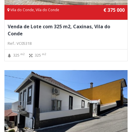
€ 375 000
Vila do Conde, Vila do Conde
Venda de Lote com 325 m2, Caxinas, Vila do
Conde
Ref.: VC05318
m2
m2
325
325