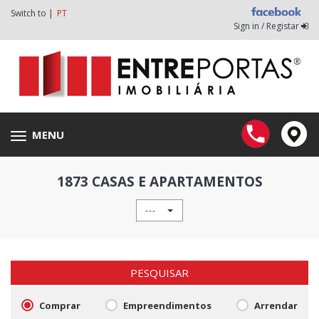
Switch to |
PT
Sign in / Registar
MENU
Toggle
navigation
1873 CASAS E APARTAMENTOS
---
PESQUISAR
Comprar
Empreendimentos
Arrendar