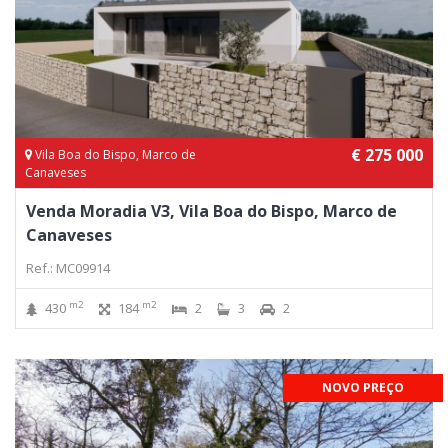
€ 275 000
Vila Boa do Bispo, Marco de
Canaveses
Venda Moradia V3, Vila Boa do Bispo, Marco de
Canaveses
Ref.: MC09914
m2
m2
430
184
2
3
2
NOVO PREÇO