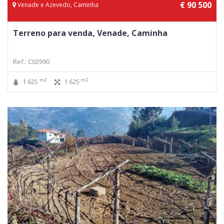
€ 90 500
Venade e Azevedo, Caminha
Terreno para venda, Venade, Caminha
Ref.: C02990
m2
m2
1 625
1 625