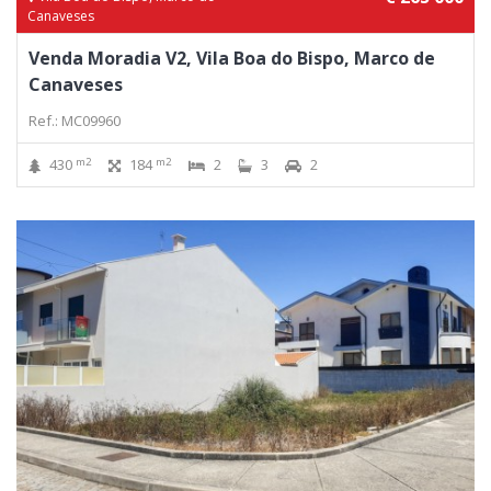
Canaveses
Venda Moradia V2, Vila Boa do Bispo, Marco de
Canaveses
Ref.: MC09960
m2
m2
430
184
2
3
2