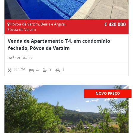
€ 420 000
Póvoa de Varzim, Beiriz e Argivai,
Póvoa de Varzim
Venda de Apartamento T4, em condomínio
fechado, Póvoa de Varzim
Ref.: VC04735
m2
223
4
3
1
NOVO PREÇO