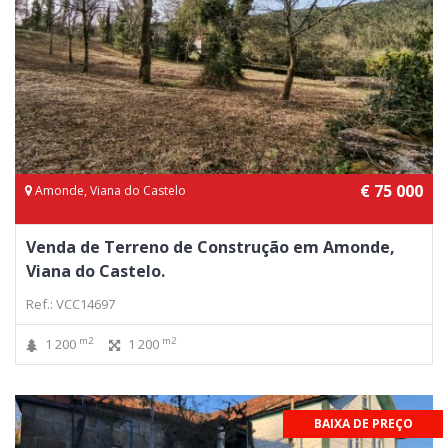
€ 75 000
Amonde, Viana do Castelo
Venda de Terreno de Construção em Amonde,
Viana do Castelo.
Ref.: VCC14697
m2
m2
1 200
1 200
BAIXA DE PREÇO