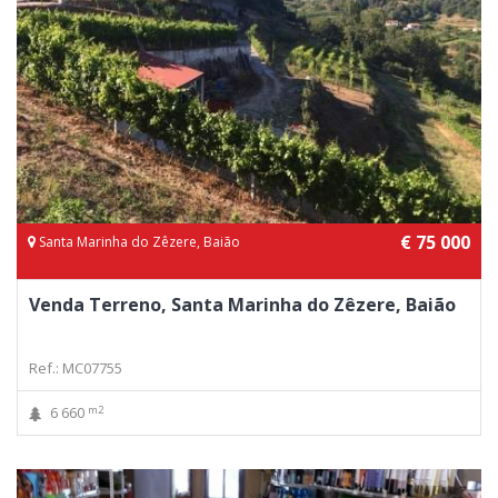
€ 75 000
Santa Marinha do Zêzere, Baião
Venda Terreno, Santa Marinha do Zêzere, Baião
Ref.: MC07755
m2
6 660