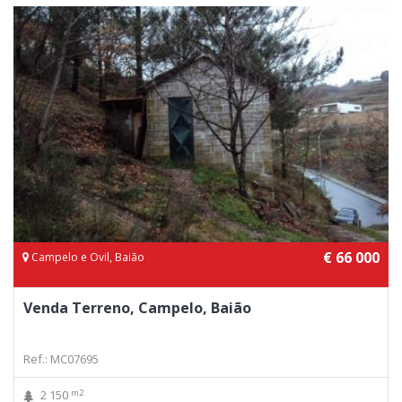
€ 66 000
Campelo e Ovil, Baião
Venda Terreno, Campelo, Baião
Ref.: MC07695
m2
2 150