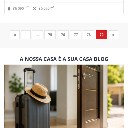
m2
m2
36 090
36 090
«
1
...
75
76
77
78
79
»
A NOSSA CASA É A SUA CASA
BLOG