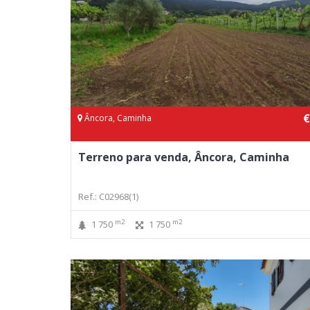
€
Âncora, Caminha
Terreno para venda, Âncora, Caminha
Ref.: C02968(1)
m2
m2
1 750
1 750