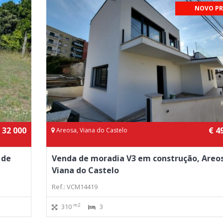
NOVO PR
 32 000
€ 4
Areosa, Viana do Castelo
 de
Venda de moradia V3 em construção, Areo
Viana do Castelo
Ref.: VCM14419
m2
310
3