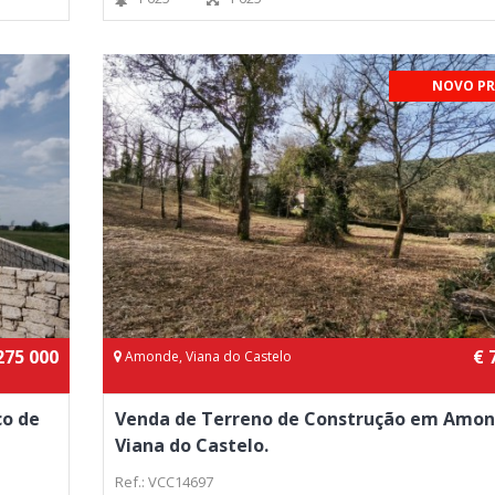
NOVO PR
275 000
€ 
Amonde, Viana do Castelo
co de
Venda de Terreno de Construção em Amon
Viana do Castelo.
Ref.: VCC14697