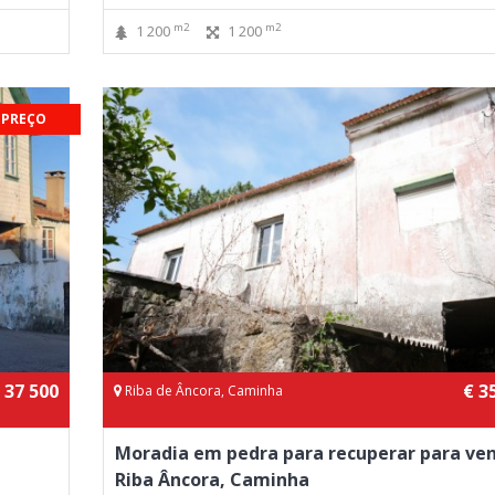
m2
m2
1 200
1 200
 PREÇO
 37 500
€ 3
Riba de Âncora, Caminha
Moradia em pedra para recuperar para ve
Riba Âncora, Caminha