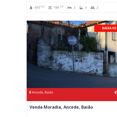
m2
m2
430
184
2
3
2
BAIXA DE
€
Ancede, Baião
Venda Moradia, Ancede, Baião