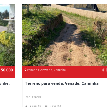
 50 000
€ 
Venade e Azevedo, Caminha
Punhe,
Terreno para venda, Venade, Caminha
Ref.: C02990
m2
m2
1 625
1 625