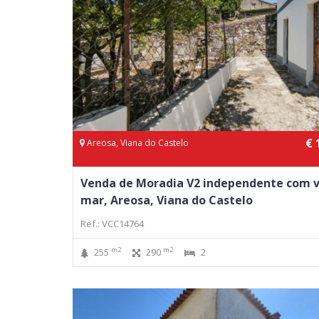
€ 
Areosa, Viana do Castelo
Venda de Moradia V2 independente com v
mar, Areosa, Viana do Castelo
Ref.: VCC14764
m2
m2
255
290
2