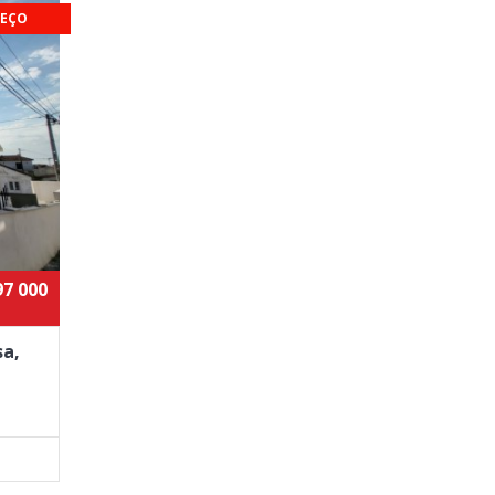
EÇO
97 000
sa,