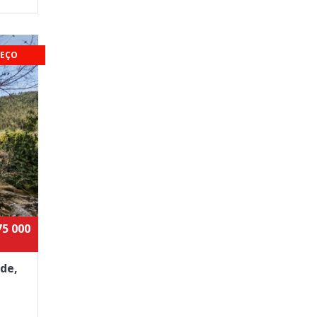
EÇO
75 000
de,