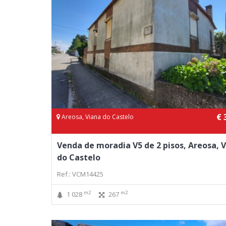
€ 
Areosa, Viana do Castelo
Venda de moradia V5 de 2 pisos, Areosa, 
do Castelo
Ref.: VCM14425
m2
m2
1 028
267