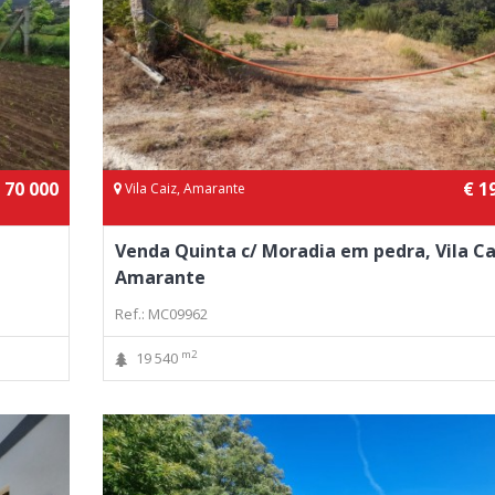
 70 000
€ 1
Vila Caiz, Amarante
Venda Quinta c/ Moradia em pedra, Vila Ca
Amarante
Ref.: MC09962
m2
19 540