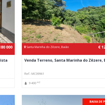
180 000
€ 1
Santa Marinha do Zêzere, Baião
ista
Venda Terreno, Santa Marinha do Zêzere, 
Ref.: MC09961
m2
9 400
BAIXA DE 