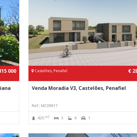
315 000
€ 2
Castelões, Penafiel
Viana
Venda Moradia V3, Castelões, Penafiel
Ref.: MC09917
m2
420
3
4
1