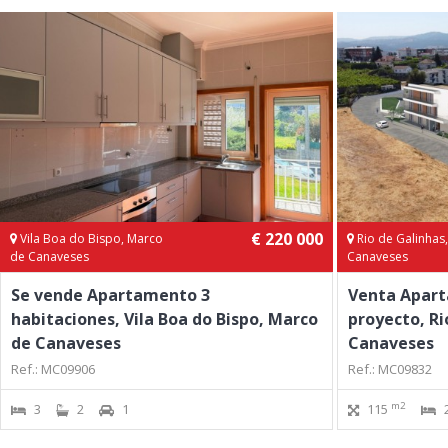
€ 220 000
Vila Boa do Bispo, Marco
Rio de Galinhas
de Canaveses
Canaveses
Se vende Apartamento 3
Venta Apart
habitaciones, Vila Boa do Bispo, Marco
proyecto, Ri
de Canaveses
Canaveses
Ref.: MC09906
Ref.: MC09832
m2
3
2
1
115