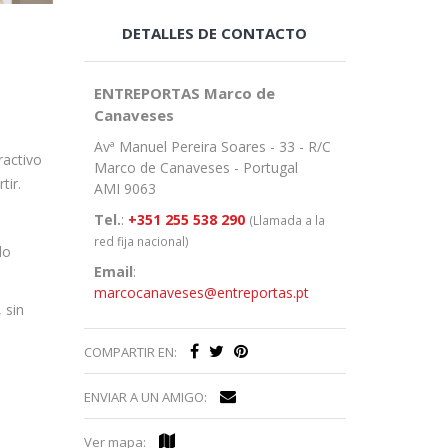
DETALLES DE CONTACTO
ENTREPORTAS Marco de
Canaveses
Avª Manuel Pereira Soares - 33 - R/C
ractivo
Marco de Canaveses - Portugal
tir.
AMI 9063
Tel.
:
+351 255 538 290
(Llamada a la
red fija nacional)
do
Email
:
marcocanaveses@entreportas.pt
 sin
COMPARTIR EN:
ENVIAR A UN AMIGO:
Ver mapa: