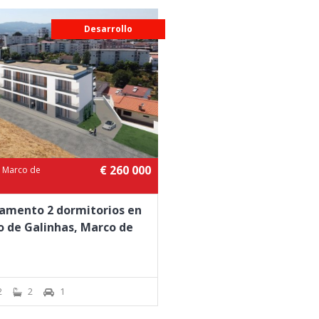
Desarrollo
€ 260 000
, Marco de
amento 2 dormitorios en
o de Galinhas, Marco de
2
2
1