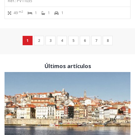
Ref.: PV11035
m2
49
1
1
1
1
2
3
4
5
6
7
8
Últimos artículos