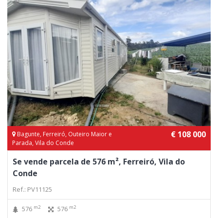
€ 108 000
Bagunte, Ferreiró, Outeiro Maior e
Parada, Vila do Conde
Se vende parcela de 576 m², Ferreiró, Vila do
Conde
Ref.: PV11125
m2
m2
576
576