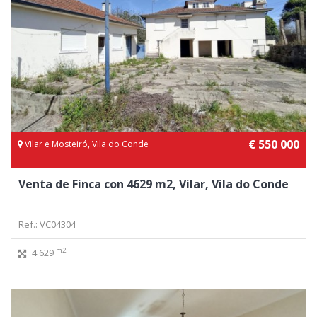
€ 550 000
Vilar e Mosteiró, Vila do Conde
Venta de Finca con 4629 m2, Vilar, Vila do Conde
Ref.: VC04304
m2
4 629