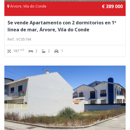
€ 389 000
Árvore, Vila do Conde
Se vende Apartamento con 2 dormitorios en 1ª
línea de mar, Árvore, Vila do Conde
Ref.: VC05194
m2
187
2
2
1