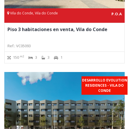
Vila do Conde, Vila do Conde
P.O.A
Piso 3 habitaciones en venta, Vila do Conde
Ref.: VC05093
m2
150
3
3
1
DESARROLLO EVOLUTION
RESIDENCES - VILA DO
CONDE