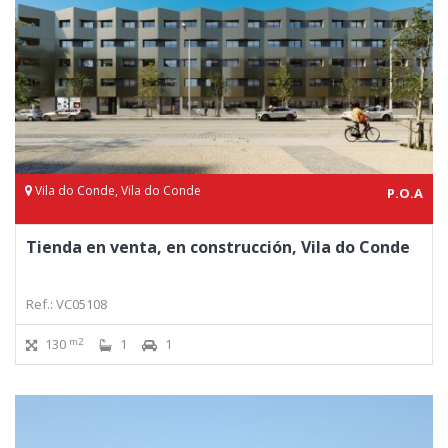
Vila do Conde, Vila do Conde
P.O.A
Tienda en venta, en construcción, Vila do Conde
Ref.: VC05108
m2
130
1
1