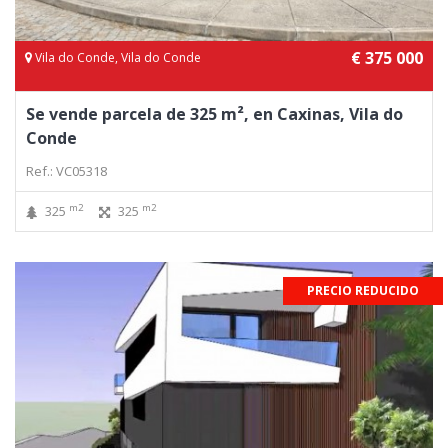
€ 375 000
Vila do Conde, Vila do Conde
Se vende parcela de 325 m², en Caxinas, Vila do
Conde
Ref.: VC05318
m2
m2
325
325
PRECIO REDUCIDO