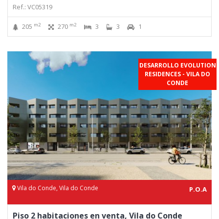
Ref.: VC05319
m2
m2
205
270
3
3
1
DESARROLLO EVOLUTION
RESIDENCES - VILA DO
CONDE
Vila do Conde, Vila do Conde
P.O.A
Piso 2 habitaciones en venta, Vila do Conde