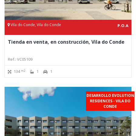
Vila do Conde, Vila do Conde
P.O.A
Tienda en venta, en construcción, Vila do Conde
Ref.: VC05109
m2
134
1
1
DESARROLLO EVOLUTION
RESIDENCES - VILA DO
CONDE