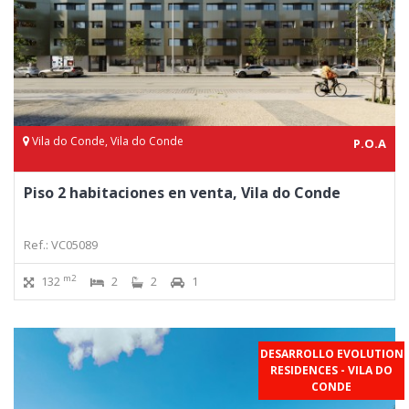
Vila do Conde, Vila do Conde
P.O.A
Piso 2 habitaciones en venta, Vila do Conde
Ref.: VC05089
m2
132
2
2
1
DESARROLLO EVOLUTION
RESIDENCES - VILA DO
CONDE