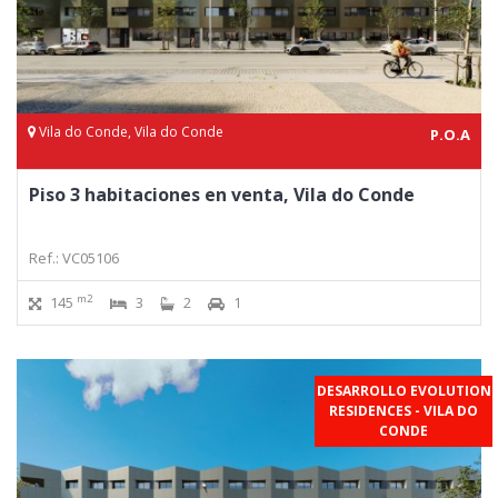
Vila do Conde, Vila do Conde
P.O.A
Piso 3 habitaciones en venta, Vila do Conde
Ref.: VC05106
m2
145
3
2
1
DESARROLLO EVOLUTION
RESIDENCES - VILA DO
CONDE