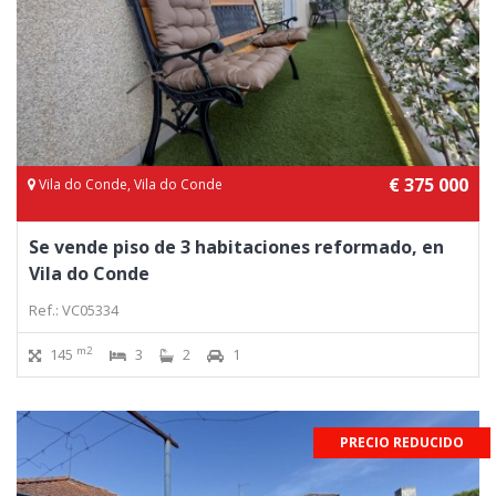
€ 375 000
Vila do Conde, Vila do Conde
Se vende piso de 3 habitaciones reformado, en
Vila do Conde
Ref.: VC05334
m2
145
3
2
1
PRECIO REDUCIDO