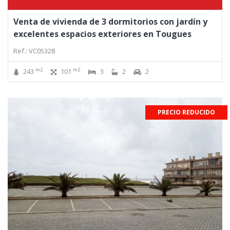
Venta de vivienda de 3 dormitorios con jardín y
excelentes espacios exteriores en Tougues
Ref.: VC05328
m2
m2
243
101
3
2
2
PRECIO REDUCIDO