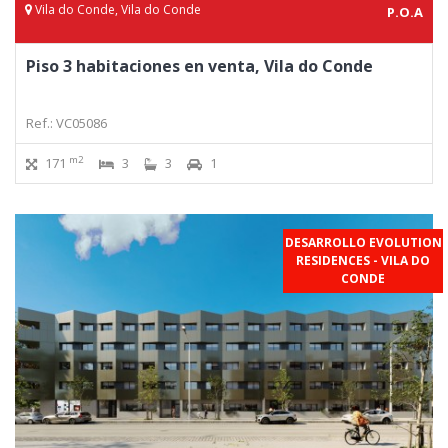
Vila do Conde, Vila do Conde
P.O.A
Piso 3 habitaciones en venta, Vila do Conde
Ref.: VC05086
m2
171
3
3
1
DESARROLLO EVOLUTION
RESIDENCES - VILA DO
CONDE