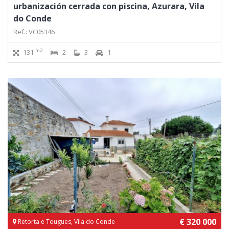
urbanización cerrada con piscina, Azurara, Vila
do Conde
Ref.: VC05346
m2
131
2
3
1
€ 320 000
Retorta e Tougues, Vila do Conde