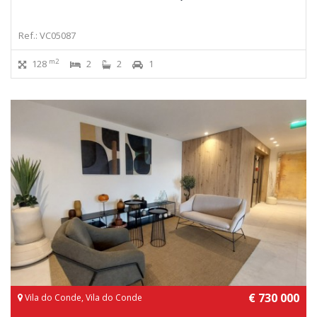
Ref.: VC05087
m2
128
2
2
1
€ 730 000
Vila do Conde, Vila do Conde