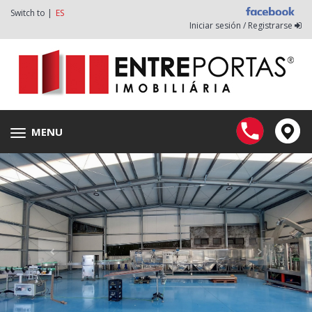
Switch to |
ES
Iniciar sesión / Registrarse
MENU
Toggle
navigation