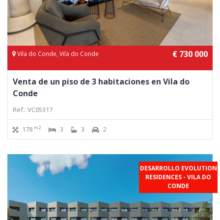
€ 730 000
Vila do Conde, Vila do Conde
Venta de un piso de 3 habitaciones en Vila do
Conde
Ref.: VC05317
m2
178
3
3
2
DESARROLLO EVOLUTION
RESIDENCES - VILA DO
CONDE