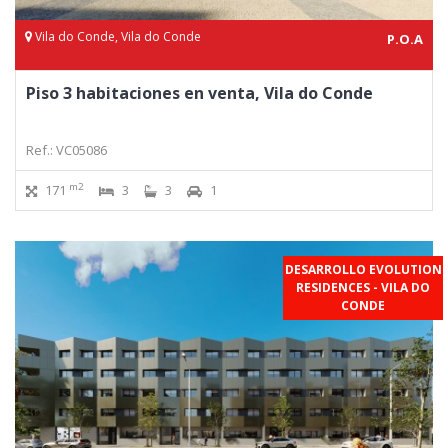
Vila do Conde, Vila do Conde
P.O.A
Piso 3 habitaciones en venta, Vila do Conde
Ref.: VC05086
m2
171
3
3
1
DESARROLLO EVOLUTION
RESIDENCES - VILA DO
CONDE