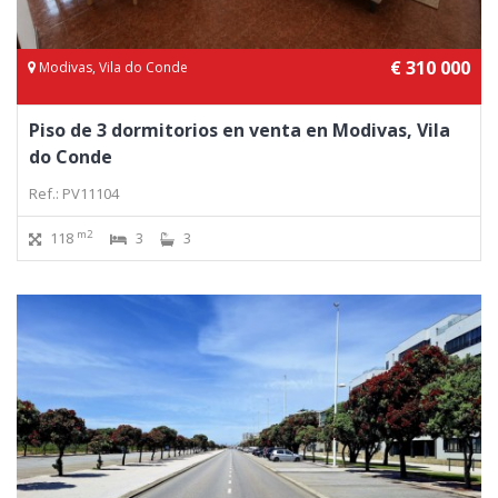
€ 310 000
Modivas, Vila do Conde
Piso de 3 dormitorios en venta en Modivas, Vila
do Conde
Ref.: PV11104
m2
118
3
3