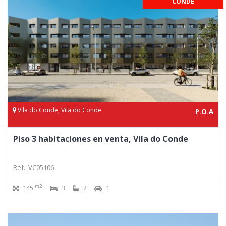
CONDE
Vila do Conde, Vila do Conde
P.O.A
Piso 3 habitaciones en venta, Vila do Conde
Ref.: VC05106
m2
145
3
2
1