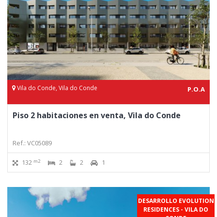
Vila do Conde, Vila do Conde
P.O.A
Piso 2 habitaciones en venta, Vila do Conde
Ref.: VC05089
m2
132
2
2
1
DESARROLLO EVOLUTION
RESIDENCES - VILA DO