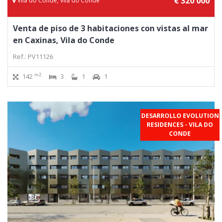
€ 320 000
Vila do Conde, Vila do Conde
Venta de piso de 3 habitaciones con vistas al mar
en Caxinas, Vila do Conde
Ref.: PV11126
m2
142
3
1
1
DESARROLLO EVOLUTION
RESIDENCES - VILA DO
CONDE