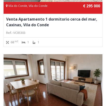
€ 295 000
Vila do Conde, Vila do Conde
Venta Apartamento 1 dormitorio cerca del mar,
Caxinas, Vila do Conde
Ref.: VC05303
m2
68
1
1