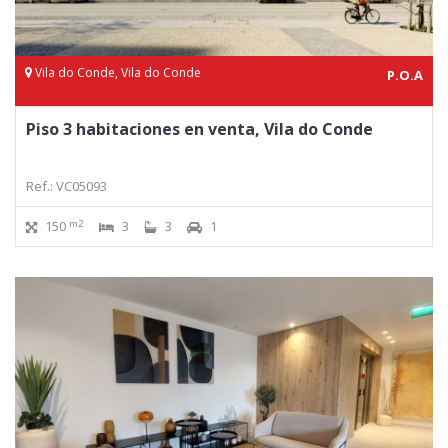
Vila do Conde, Vila do Conde
P.O.A
Piso 3 habitaciones en venta, Vila do Conde
Ref.: VC05093
m2
150
3
3
1