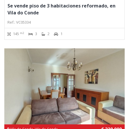
Se vende piso de 3 habitaciones reformado, en
Vila do Conde
Ref.: VC05334
m2
145
3
2
1