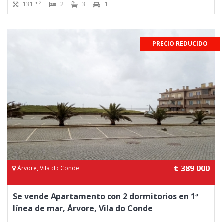
m2
131
2
3
1
PRECIO REDUCIDO
€ 389 000
Árvore, Vila do Conde
Se vende Apartamento con 2 dormitorios en 1ª
línea de mar, Árvore, Vila do Conde