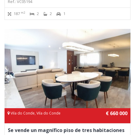
Ref.: VC05194
m2
187
2
2
1
€ 660 000
Vila do Conde, Vila do Conde
Se vende un magnífico piso de tres habitaciones