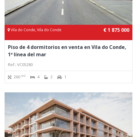
€ 1 875 000
Vila do Conde, Vila do Conde
Piso de 4 dormitorios en venta en Vila do Conde,
1ª línea del mar
Ref.: VC05280
m2
260
4
2
1