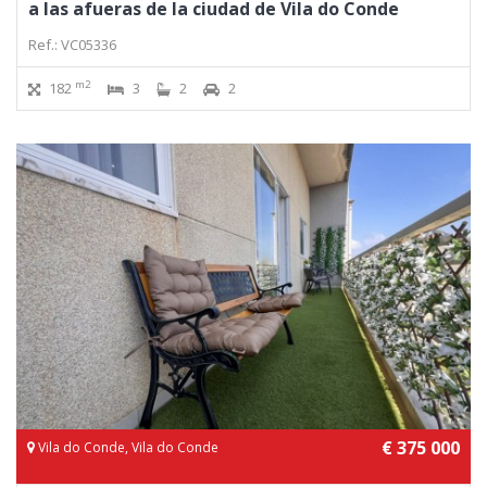
a las afueras de la ciudad de Vila do Conde
Ref.: VC05336
m2
182
3
2
2
€ 375 000
Vila do Conde, Vila do Conde