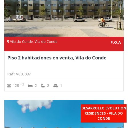
Vila do Conde, Vila do Conde
P.O.A
Piso 2 habitaciones en venta, Vila do Conde
Ref.: VC05087
m2
128
2
2
1
DESARROLLO EVOLUTION
RESIDENCES - VILA DO
CONDE