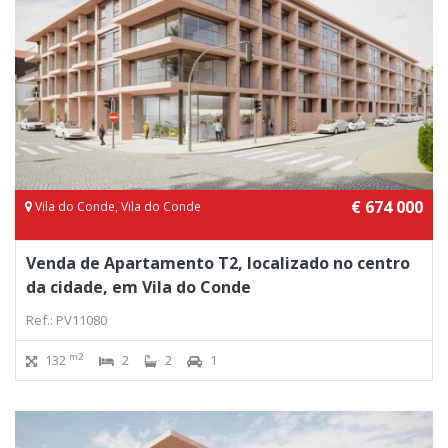
€ 674 000
Vila do Conde, Vila do Conde
Venda de Apartamento T2, localizado no centro
da cidade, em Vila do Conde
Ref.: PV11080
m2
132
2
2
1