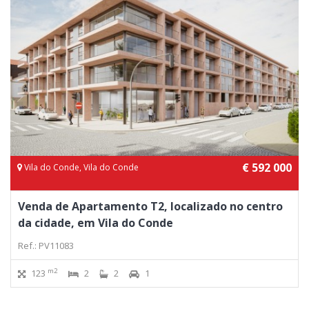
€ 592 000
Vila do Conde, Vila do Conde
Venda de Apartamento T2, localizado no centro
da cidade, em Vila do Conde
Ref.: PV11083
m2
123
2
2
1