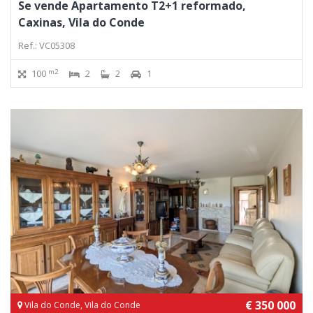
Se vende Apartamento T2+1 reformado,
Caxinas, Vila do Conde
Ref.: VC05308
m2
100
2
2
1
€ 350 000
Vila do Conde, Vila do Conde