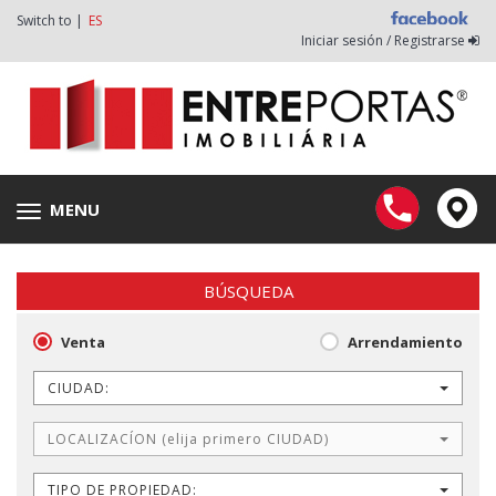
Switch to |
ES
Iniciar sesión / Registrarse
MENU
Toggle
navigation
BÚSQUEDA
Venta
Arrendamiento
CIUDAD:
LOCALIZACÍON (elija primero CIUDAD)
TIPO DE PROPIEDAD: