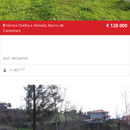
€ 120 000
Várzea Ovelha e Aliviada, Marco de
Canaveses
Ref.: MC09750
m2
11 907