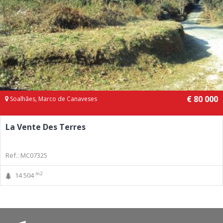
€ 80 000
Soalhães, Marco de Canaveses
La Vente Des Terres
Ref.: MC07325
m2
14 504