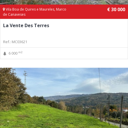
€ 30 000
Vila Boa de Quires e Maureles, Marco
de Canaveses
La Vente Des Terres
Ref.: MC03621
m2
6 000