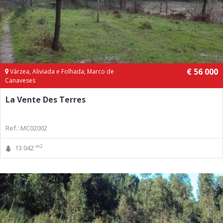
€ 56 000
Várzea, Aliviada e Folhada, Marco de
Canaveses
La Vente Des Terres
Ref.: MC02002
m2
13 042