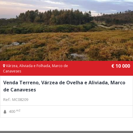
€ 10 000
Várzea, Aliviada e Folhada, Marco de
Canaveses
Venda Terreno, Várzea de Ovelha e Aliviada, Marco
de Canaveses
Ref.: MC08209
m2
400