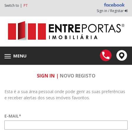
Switch to |
PT
Sign in / Registar
MENU
Toggle
navigation
SIGN IN |
NOVO REGISTO
Esta é a sua área pessoal onde pode gerir as suas preferências
e receber alertas dos seus imóveis favoritos.
E-MAIL*