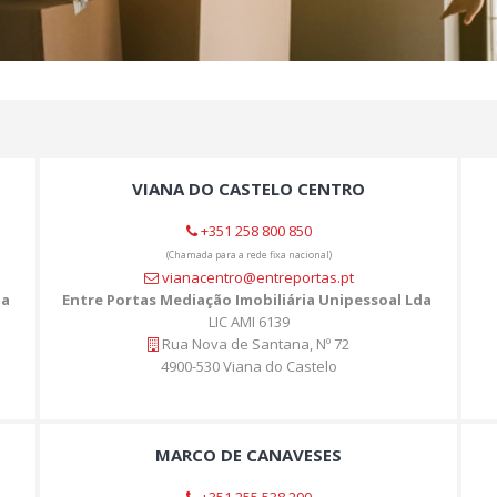
VIANA DO CASTELO CENTRO
+351 258 800 850
(Chamada para a rede fixa nacional)
vianacentro@entreportas.pt
da
Entre Portas Mediação Imobiliária Unipessoal Lda
LIC AMI 6139
Rua Nova de Santana, Nº 72
4900-530 Viana do Castelo
MARCO DE CANAVESES