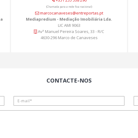
+351 255 538 290
(Chamada para a rede fixa nacional)
marcocanaveses@entreportas.pt
da
Mediapredium - Mediação Imobiliária Lda.
LIC AMI 9063
Avª Manuel Pereira Soares, 33 - R/C
4630-296 Marco de Canaveses
CONTACTE-NOS