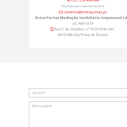
+351 258 404 664
(Chamada para a rede fixa nacional)
caminha@entreportas.pt
Entre Portas Mediação Imobiliária Unipessoal L
LIC AMI 6139
Rua 5 de Outubro, nº 30 R/chão Dto.
4910-386 Vila Praia de Âncora