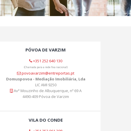
PÓVOA DE VARZIM
+351 252 640 130
(Chamada para a rede fixa nacional)
povoavarzim@entreportas.pt
Domuspovoa - Mediação Imobiliária, Lda
LIC AMI 9250
Avª Mouzinho de Albuquerque, nº 69 A
4490-409 Póvoa de Varzim
VILA DO CONDE