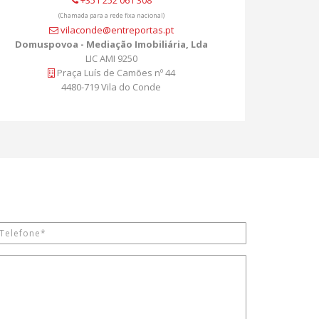
+351 252 061 308
(Chamada para a rede fixa nacional)
vilaconde@entreportas.pt
Domuspovoa - Mediação Imobiliária, Lda
LIC AMI 9250
Praça Luís de Camões nº 44
4480-719 Vila do Conde