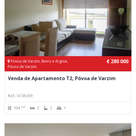
€ 280 000
Póvoa de Varzim, Beiriz e Argivai,
Póvoa de Varzim
Venda de Apartamento T2, Póvoa de Varzim
Ref.: VC05309
m2
104
2
2
1