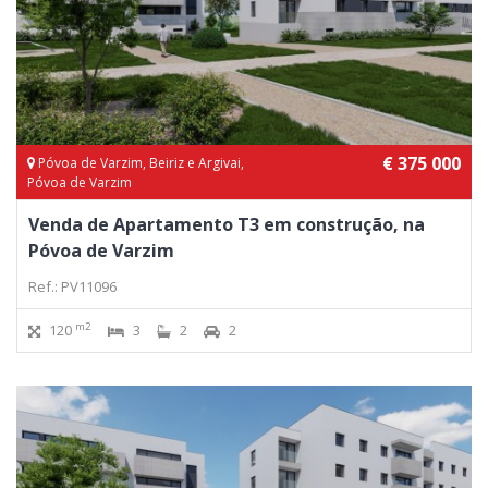
€ 375 000
Póvoa de Varzim, Beiriz e Argivai,
Póvoa de Varzim
Venda de Apartamento T3 em construção, na
Póvoa de Varzim
Ref.: PV11096
m2
120
3
2
2