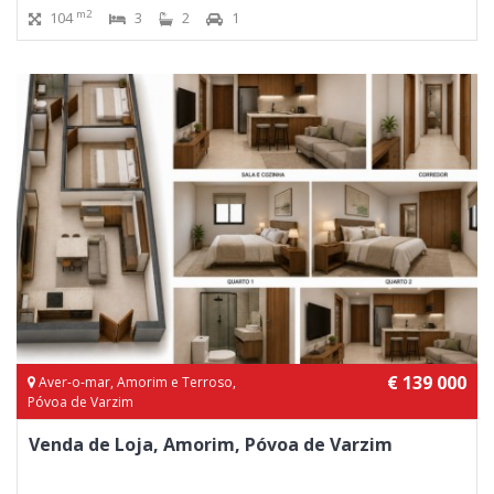
m2
104
3
2
1
€ 139 000
Aver-o-mar, Amorim e Terroso,
Póvoa de Varzim
Venda de Loja, Amorim, Póvoa de Varzim