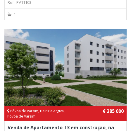
Ref.: PV11103
1
€ 385 000
Póvoa de Varzim, Beiriz e Argivai,
Póvoa de Varzim
Venda de Apartamento T3 em construção, na