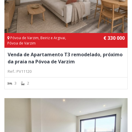
€ 330 000
Póvoa de Varzim, Beiriz e Argivai,
Póvoa de Varzim
Venda de Apartamento T3 remodelado, próximo
da praia na Póvoa de Varzim
Ref.: PV11120
3
2