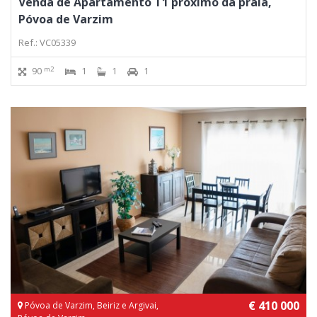
Venda de Apartamento T1 próximo da praia,
Póvoa de Varzim
Ref.: VC05339
m2
90
1
1
1
€ 410 000
Póvoa de Varzim, Beiriz e Argivai,