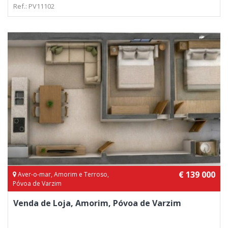
Ref.: PV11102
€ 139 000
Aver-o-mar, Amorim e Terroso,
Póvoa de Varzim
Venda de Loja, Amorim, Póvoa de Varzim