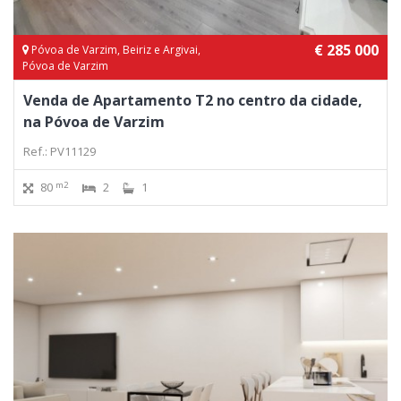
€ 285 000
Póvoa de Varzim, Beiriz e Argivai,
Póvoa de Varzim
Venda de Apartamento T2 no centro da cidade,
na Póvoa de Varzim
Ref.: PV11129
m2
80
2
1