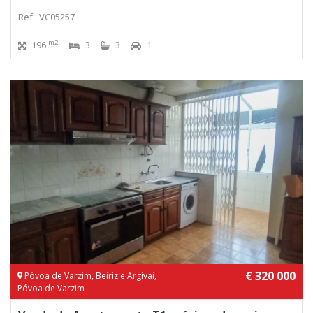
Ref.: VC05257
m2
196
3
3
1
€ 320 000
Póvoa de Varzim, Beiriz e Argivai,
Póvoa de Varzim