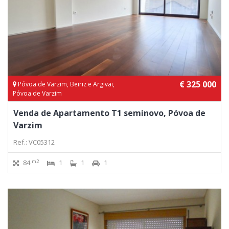
€ 325 000
Póvoa de Varzim, Beiriz e Argivai,
Póvoa de Varzim
Venda de Apartamento T1 seminovo, Póvoa de
Varzim
Ref.: VC05312
m2
84
1
1
1