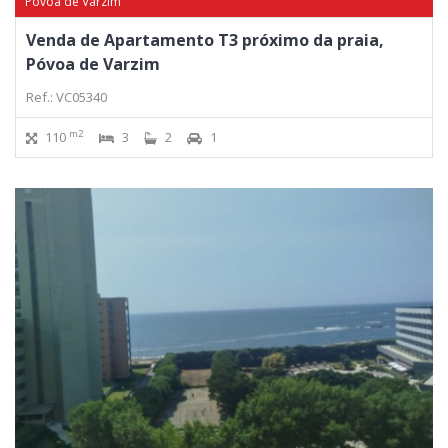
Póvoa de Varzim
Venda de Apartamento T3 próximo da praia,
Póvoa de Varzim
Ref.: VC05340
m2
110
3
2
1