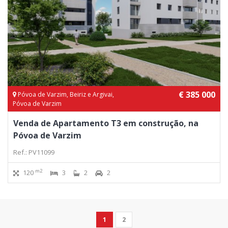
€ 385 000
Póvoa de Varzim, Beiriz e Argivai,
Póvoa de Varzim
Venda de Apartamento T3 em construção, na
Póvoa de Varzim
Ref.: PV11099
m2
120
3
2
2
1
2