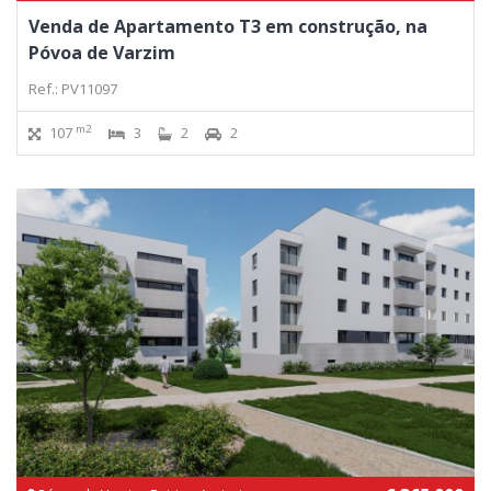
Venda de Apartamento T3 em construção, na
Póvoa de Varzim
Ref.: PV11097
m2
107
3
2
2