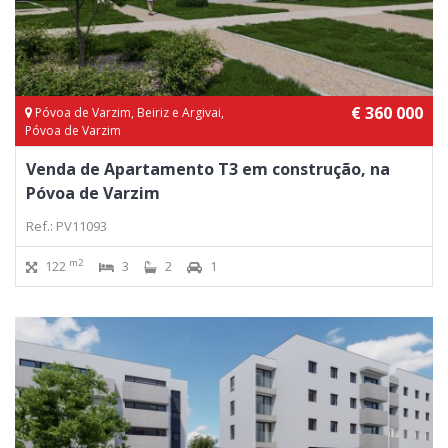
€ 360 000
Póvoa de Varzim, Beiriz e Argivai,
Póvoa de Varzim
Venda de Apartamento T3 em construção, na
Póvoa de Varzim
Ref.: PV11093
m2
122
3
2
1