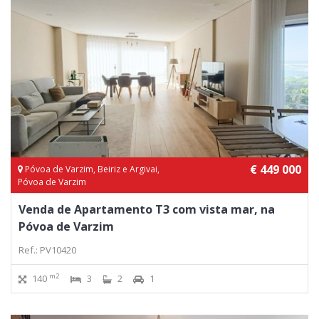
€ 449 000
Póvoa de Varzim, Beiriz e Argivai,
Póvoa de Varzim
Venda de Apartamento T3 com vista mar, na
Póvoa de Varzim
Ref.: PV10420
m2
140
3
2
1