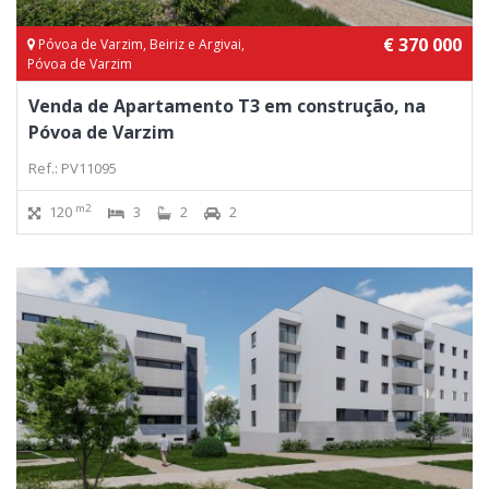
€ 370 000
Póvoa de Varzim, Beiriz e Argivai,
Póvoa de Varzim
Venda de Apartamento T3 em construção, na
Póvoa de Varzim
Ref.: PV11095
m2
120
3
2
2