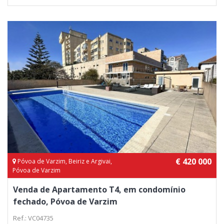
€ 420 000
Póvoa de Varzim, Beiriz e Argivai,
Póvoa de Varzim
Venda de Apartamento T4, em condomínio
fechado, Póvoa de Varzim
Ref.: VC04735