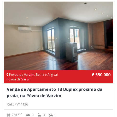
€ 550 000
Póvoa de Varzim, Beiriz e Argivai,
Póvoa de Varzim
Venda de Apartamento T3 Duplex próximo da
praia, na Póvoa de Varzim
Ref.: PV11136
m2
285
3
3
1