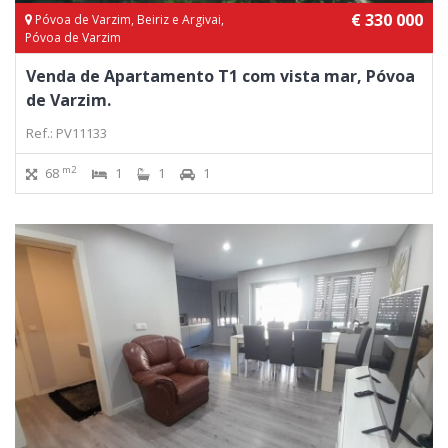
€ 330 000
Póvoa de Varzim, Beiriz e Argivai,
Póvoa de Varzim
Venda de Apartamento T1 com vista mar, Póvoa
de Varzim.
Ref.: PV11133
m2
68
1
1
1