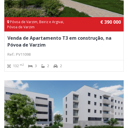
€ 390 000
Póvoa de Varzim, Beiriz e Argivai,
Póvoa de Varzim
Venda de Apartamento T3 em construção, na
Póvoa de Varzim
Ref.: PV11098
m2
132
3
2
2