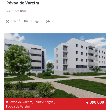
Póvoa de Varzim
Ref.: PV11094
m2
107
3
2
2
€ 390 000
Póvoa de Varzim, Beiriz e Argivai,
Póvoa de Varzim