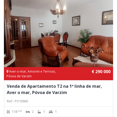
€ 290 000
Aver-o-mar, Amorim e Terroso,
Póvoa de Varzim
Venda de Apartamento T2 na 1ª linha de mar,
Aver o mar, Póvoa de Varzim
Ref.: PV10960
m2
118
2
1
1