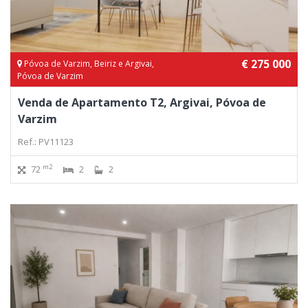
€ 275 000
Póvoa de Varzim, Beiriz e Argivai,
Póvoa de Varzim
Venda de Apartamento T2, Argivai, Póvoa de
Varzim
Ref.: PV11123
m2
72
2
2