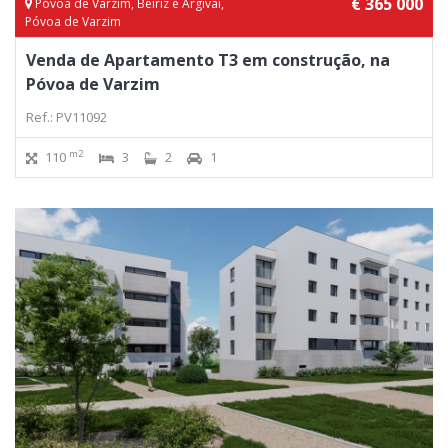
€ 365 000
Póvoa de Varzim, Beiriz e Argivai,
Póvoa de Varzim
Venda de Apartamento T3 em construção, na
Póvoa de Varzim
Ref.: PV11092
m2
110
3
2
1