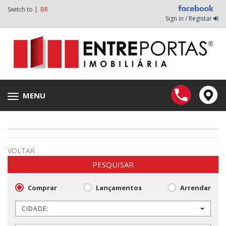
Switch to |
BR
Sign in / Registar
MENU
Toggle
navigation
VOLTAR
PESQUISAR
Comprar
Lançamentos
Arrendar
CIDADE: