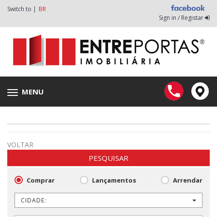
Switch to |
BR
Sign in / Registar
MENU
Toggle
navigation
VOLTAR
PESQUISAR
Comprar
Lançamentos
Arrendar
CIDADE: