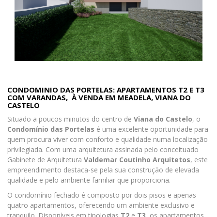
CONDOMINIO DAS PORTELAS: APARTAMENTOS T2 E T3
COM VARANDAS, À VENDA EM MEADELA, VIANA DO
CASTELO
Situado a poucos minutos do centro de
Viana do Castelo
, o
Condomínio das Portelas
é uma excelente oportunidade para
quem procura viver com conforto e qualidade numa localização
privilegiada. Com uma arquitetura assinada pelo conceituado
Gabinete de Arquitetura
Valdemar Coutinho Arquitetos
, este
empreendimento destaca-se pela sua construção de elevada
qualidade e pelo ambiente familiar que proporciona.
O condomínio fechado é composto por dois pisos e apenas
quatro apartamentos, oferecendo um ambiente exclusivo e
tranquilo. Disponíveis em tipologias
T2
e
T3
, os apartamentos