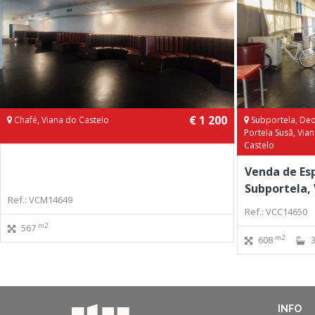
€ 1 200
Chafé, Viana do Castelo
Subportela, Deo
Portela Susã, Via
Castelo
Venda de Es
Subportela, 
Ref.: VCM14649
Ref.: VCC14650
m2
567
m2
608
INFO