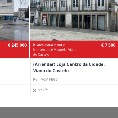
€ 245 000
€ 7 500
Santa Maria Maior e
Monserrate e Meadela, Viana
do Castelo
(Arrendar) Loja Centro da Cidade,
Viana do Castelo
Ref.: VCM14636
m2
573