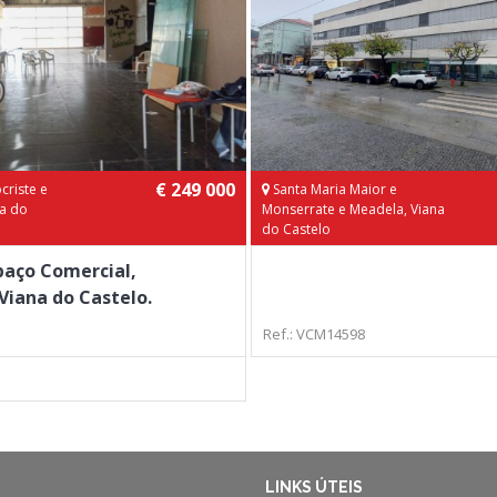
€ 249 000
criste e
Santa Maria Maior e
na do
Monserrate e Meadela, Viana
do Castelo
paço Comercial,
Viana do Castelo.
Ref.: VCM14598
3
LINKS ÚTEIS