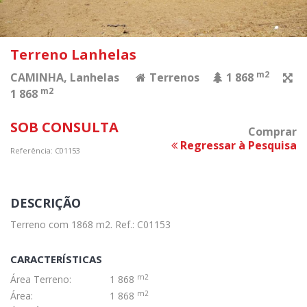
Terreno Lanhelas
m2
CAMINHA
, Lanhelas
Terrenos
1 868
m2
1 868
SOB CONSULTA
Comprar
Regressar à Pesquisa
Referência: C01153
DESCRIÇÃO
Terreno com 1868 m2. Ref.: C01153
CARACTERÍSTICAS
m2
Área Terreno:
1 868
m2
Área:
1 868