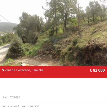
€ 82 000
Venade e Azevedo, Caminha
Ref.: C02486
m2
m2
3 250
3 300