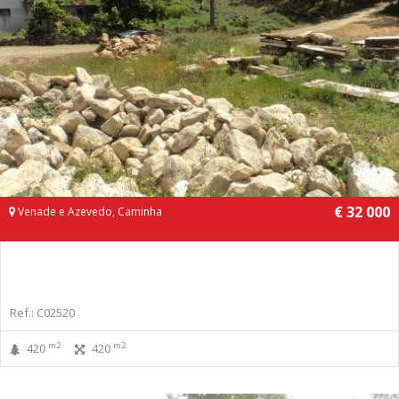
€ 32 000
Venade e Azevedo, Caminha
Ref.: C02520
m2
m2
420
420