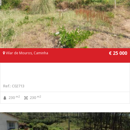
€ 25 000
Vilar de Mouros, Caminha
Ref.: C02713
m2
m2
230
230