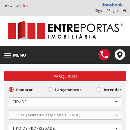
Switch to |
BR
Sign in / Registar
MENU
Toggle
navigation
PESQUISAR
Comprar
Lançamentos
Arrendar
CIDADE:
LOCAL (primeiro selecione CIDADE)
TIPO DE PROPRIEDADE: